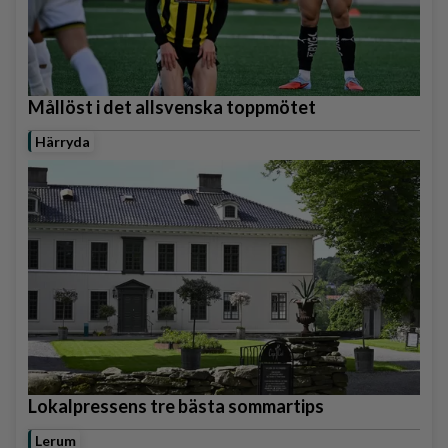
Mållöst i det allsvenska toppmötet
Härryda
Lokalpressens tre bästa sommartips
Lerum