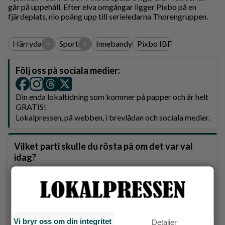
går på uppehåll. Efter elva omgångar ligger Pixbo på en
fjärdeplats, nio poäng upp till serieledarna Thorengruppen.
+
+
Härryda
Sport
Innebandy
Pixbo IBF
Följ oss på sociala medier:
Din enda lokaltidning som kommer på papper och är helt
GRATIS!
Lokalpressen, på webben, i brevlådan och sociala medier.
Vilket parti skulle du rösta på om det var val
idag?
Socialdemokraterna
Moderaterna
Vi bryr oss om din integritet
Detaljer