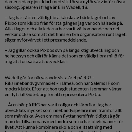
damer redan gjort klart med sitt första nyförvärv inför nästa
säsong. Spelaren i fråga är Elin Wadell, 18.
– Jag har fått en väldigt bra känsla av både laget och av
Pixbo som klubb från första gången jag var och hälsade på.
Alla i laget och alla ledarna har varit välkomnande och det
verkar också som att det finns en bra organisation runt laget,
säger nyförvärvet i ett pressmeddelande.
– Jag gillar också Pixbos syn på långsiktig utveckling och
helhetssyn och därför känns det som en väldigt bra miljö för
mig att fortsätta att utvecklas i.
Wadell går för närvarande sista året på RIG –
Riksinnebandygymnasiet – i Umeå, och har Salems IF som
moderklubb. Efter att hon tagit studenten i sommar väntar
en flytt till Göteborg för att representera Pixbo.
– Åren här på RIG har varit roliga och lärorika. Jag har
utvecklats mycket som innebandyspelare men framför allt
som människa. Även om man flyttar hemifrån tidigt så gör
man det tillsammans med andra som nu har blivit vänner för
livet. Att kunna kombinera skola och elitsatsning med