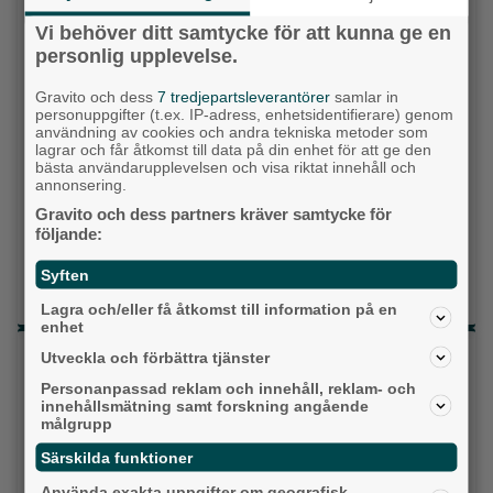
Vänsterpartiet
Vi behöver ditt samtycke för att kunna ge en
Sverigedemokraterna
personlig upplevelse.
Gravito och dess
7 tredjepartsleverantörer
samlar in
Miljöpartiet
personuppgifter (t.ex. IP-adress, enhetsidentifierare) genom
användning av cookies och andra tekniska metoder som
Kristdemokraterna
lagrar och får åtkomst till data på din enhet för att ge den
bästa användarupplevelsen och visa riktat innehåll och
annonsering.
Centerpartiet
Gravito och dess partners kräver samtycke för
följande:
Liberalerna
Syften
Vet ej
Lagra och/eller få åtkomst till information på en
enhet
Topp tre denna veckan
Utveckla och förbättra tjänster
Personanpassad reklam och innehåll, reklam- och
Milstolpen: Ny tunnel är på plats under
innehållsmätning samt forskning angående
järnvägen
målgrupp
Särskilda funktioner
Detta händer i Alingsås 3–10 augusti
Använda exakta uppgifter om geografisk