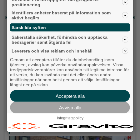
Gatuköksklassiker blev succé – nu växlar
positionering
Ånga upp
Identifiera enheter baserat på information som
aktivt begärs
Senaste artiklarna
Särskilda syften
Alingsås
Säkerställa säkerhet, förhindra och upptäcka
bedrägerier samt åtgärda fel
Leverera och visa reklam och innehåll
Genom att acceptera tillåter du databehandling inom
tjänsten, avslag kan påverka användarupplevelsen. Vissa
tredjepartsleverantörer kan använda sitt legitima intresse för
att verka, du kan invända mot det eller ändra andra
inställningar när som helst genom att välja 'Inställningar'
längst ner på sidan.
Acceptera alla
Avvisa alla
Integritetspolicy
Detta händer i Alingsås 3–10 augusti
Backa/Kärra