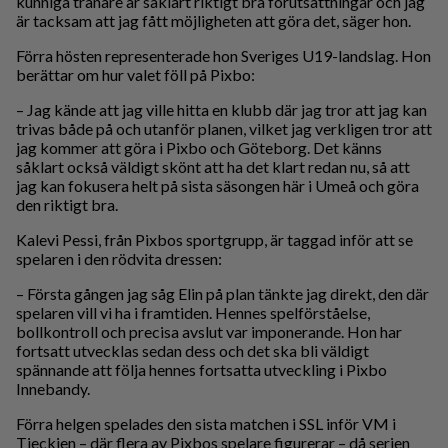
kunniga tränare är såklart riktigt bra förutsättningar och jag
är tacksam att jag fått möjligheten att göra det, säger hon.
Förra hösten representerade hon Sveriges U19-landslag. Hon
berättar om hur valet föll på Pixbo:
– Jag kände att jag ville hitta en klubb där jag tror att jag kan
trivas både på och utanför planen, vilket jag verkligen tror att
jag kommer att göra i Pixbo och Göteborg. Det känns
såklart också väldigt skönt att ha det klart redan nu, så att
jag kan fokusera helt på sista säsongen här i Umeå och göra
den riktigt bra.
Kalevi Pessi, från Pixbos sportgrupp, är taggad inför att se
spelaren i den rödvita dressen:
– Första gången jag såg Elin på plan tänkte jag direkt, den där
spelaren vill vi ha i framtiden. Hennes spelförståelse,
bollkontroll och precisa avslut var imponerande. Hon har
fortsatt utvecklas sedan dess och det ska bli väldigt
spännande att följa hennes fortsatta utveckling i Pixbo
Innebandy.
Förra helgen spelades den sista matchen i SSL inför VM i
Tjeckien – där flera av Pixbos spelare figurerar – då serien