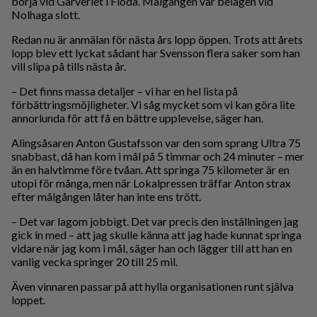
börja vid Garveriet i Floda. Målgången var belägen vid
Nolhaga slott.
Redan nu är anmälan för nästa års lopp öppen. Trots att årets
lopp blev ett lyckat sådant har Svensson flera saker som han
vill slipa på tills nästa år.
– Det finns massa detaljer – vi har en hel lista på
förbättringsmöjligheter. Vi såg mycket som vi kan göra lite
annorlunda för att få en bättre upplevelse, säger han.
Alingsåsaren Anton Gustafsson var den som sprang Ultra 75
snabbast, då han kom i mål på 5 timmar och 24 minuter – mer
än en halvtimme före tvåan. Att springa 75 kilometer är en
utopi för många, men när Lokalpressen träffar Anton strax
efter målgången låter han inte ens trött.
– Det var lagom jobbigt. Det var precis den inställningen jag
gick in med – att jag skulle känna att jag hade kunnat springa
vidare när jag kom i mål, säger han och lägger till att han en
vanlig vecka springer 20 till 25 mil.
Även vinnaren passar på att hylla organisationen runt själva
loppet.