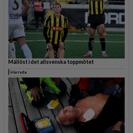
Mållöst i det allsvenska toppmötet
Härryda