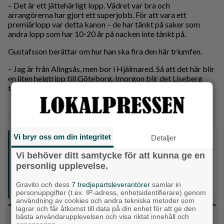
– Det är ett jättehärligt lopp. Vädret var bra och
arrangörerna har gjort ett superjobb. För att vara ett
premiärlopp var detta kanon – de har tänkt på saker som
andra lopp som har 10-20 år på nacken inte tänkt på.
Gustafsson berättar om hur han ska fira den här triumfen.
– Jag är från Alingsås, men bor i Hjälmared. Så att det här blir
en liten helgtripp till Göteborg. Imorgon blir det Liseberg
tillsammans med barnen. Det får bli firandet.
+
+
Alingsås
Sport
Vi bryr oss om din integritet
Detaljer
Följ oss på sociala medier:
Vi behöver ditt samtycke för att kunna ge en
personlig upplevelse.
Din enda lokaltidning som kommer på papper och är helt
GRATIS!
Gravito och dess
7 tredjepartsleverantörer
samlar in
Lokalpressen, på webben, i brevlådan och sociala medier.
personuppgifter (t.ex. IP-adress, enhetsidentifierare) genom
användning av cookies och andra tekniska metoder som
lagrar och får åtkomst till data på din enhet för att ge den
Vilket parti skulle du rösta på om det var val
bästa användarupplevelsen och visa riktat innehåll och