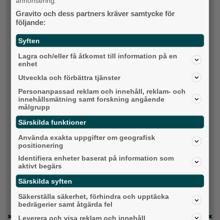
annonsering.
idag?
Gravito och dess partners kräver samtycke för
följande:
Socialdemokraterna
Syften
Moderaterna
Lagra och/eller få åtkomst till information på en
enhet
Vänsterpartiet
Utveckla och förbättra tjänster
Personanpassad reklam och innehåll, reklam- och
Sverigedemokraterna
innehållsmätning samt forskning angående
målgrupp
Miljöpartiet
Särskilda funktioner
Kristdemokraterna
Använda exakta uppgifter om geografisk
positionering
Centerpartiet
Identifiera enheter baserat på information som
aktivt begärs
Liberalerna
Särskilda syften
Vet ej
Säkerställa säkerhet, förhindra och upptäcka
bedrägerier samt åtgärda fel
Leverera och visa reklam och innehåll