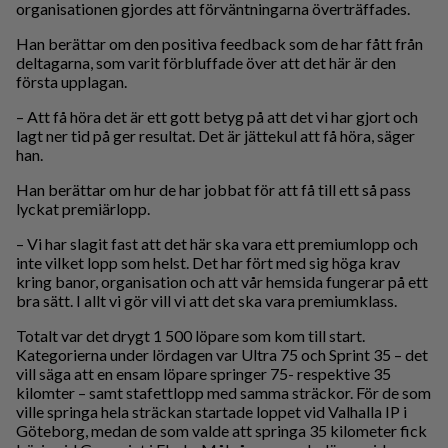
organisationen gjordes att förväntningarna överträffades.
Han berättar om den positiva feedback som de har fått från
deltagarna, som varit förbluffade över att det här är den
första upplagan.
– Att få höra det är ett gott betyg på att det vi har gjort och
lagt ner tid på ger resultat. Det är jättekul att få höra, säger
han.
Han berättar om hur de har jobbat för att få till ett så pass
lyckat premiärlopp.
– Vi har slagit fast att det här ska vara ett premiumlopp och
inte vilket lopp som helst. Det har fört med sig höga krav
kring banor, organisation och att vår hemsida fungerar på ett
bra sätt. I allt vi gör vill vi att det ska vara premiumklass.
Totalt var det drygt 1 500 löpare som kom till start.
Kategorierna under lördagen var Ultra 75 och Sprint 35 – det
vill säga att en ensam löpare springer 75- respektive 35
kilomter – samt stafettlopp med samma sträckor. För de som
ville springa hela sträckan startade loppet vid Valhalla IP i
Göteborg, medan de som valde att springa 35 kilometer fick