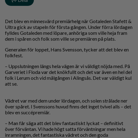
Det blev en minnesvärd premiärhelg när Gotaleden Stafett &
Ultra gick av stapeln för första gången. Under förra lördagen
fylldes Gotaleden med löpare, anhöriga som ville heja fram
dem i spåren och folk som ville se premiären på plats.
Generalen för loppet, Hans Svensson, tycker att det blev en
folkfest.
– Uppslutningen längs hela vägen är vi väldigt nöjda med. På
Garveriet i Floda var det knökfullt och det var även en hel del
folk i Lerum och vid målgången i Alingsås. Det var väldigt kul
att se.
Vädret var med dem under lördagen, och solen strålade ner
över spåret. I Svenssons huvud finns det inget tvivel alls – det
blev en succépremiär.
– Man får säga att det blev fantastiskt lyckat – definitivt
över förväntan. Vi hade högt satta förväntningar men hela
inramningen, det fantastiska vädret och den goda