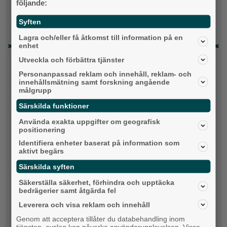
Detta händer i Alingsås 3–10 augusti
följande:
Gatuköksklassiker blev succé – nu växlar
Syften
Ånga upp
Lagra och/eller få åtkomst till information på en
enhet
Senaste artiklarna
Utveckla och förbättra tjänster
Personanpassad reklam och innehåll, reklam- och
Alingsås
innehållsmätning samt forskning angående
målgrupp
Särskilda funktioner
Använda exakta uppgifter om geografisk
positionering
Identifiera enheter baserat på information som
aktivt begärs
Särskilda syften
Säkerställa säkerhet, förhindra och upptäcka
bedrägerier samt åtgärda fel
Leverera och visa reklam och innehåll
Då börjar tågen rulla igen: ”Vi ligger bra i fas”
Genom att acceptera tillåter du databehandling inom
tjänsten, avslag kan påverka användarupplevelsen. Vissa