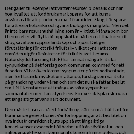
Det gäller till exempel att vattenresurser bibehålls och har
hög kvalitet, att jordbruksmark sparas för att kunna
användas för att producera mat i framtiden. Skog bör sparas
för att vara kolsänka och gynna biologisk mångfald. Men det
är inte bara resurshushållning som är viktigt. Många som bor
i Lerum eller vill flytta hit uppskattar närheten till naturen, till
skog såväl som öppna landskap och sjöar. Det ger
förutsättning för ett rikt friluftsliv vilket syns i att stora
områden utgör riksintresse för friluftslivet. Lerums
Naturskyddsförening (LNF) har lämnat många kritiska
synpunkter på det förslag som kommunen kom med för ett
år sedan. Vi har även lämnat synpunkter på det nedbantade,
men fortfarande mycket omfattande, förslag som varit ute
på granskning under våren och som det nu ska fattas beslut
om. LNF konstaterar att många av våra synpunkter
sammanfaller med Länsstyrelsens. En översiktsplan ska vara
ett långsiktigt användbart dokument.
Den måste baseras på ett förhållningssätt som är hållbart för
kommande generationer. Vår förhoppning är att beslutet om
nya industriområden skjuts upp så att långsiktiga
konsekvenser avseende hållbarhet utifrån såväl natur- och
miljöperspektiv som kommunal ekonomi hinner belysas och