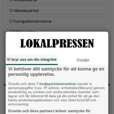
Vänsterpartiet
Sverigedemokraterna
Miljöpartiet
Kristdemokraterna
Centerpartiet
Vi bryr oss om din integritet
Detaljer
Liberalerna
Vi behöver ditt samtycke för att kunna ge en
personlig upplevelse.
Vet ej
Gravito och dess
7 tredjepartsleverantörer
samlar in
personuppgifter (t.ex. IP-adress, enhetsidentifierare) genom
Topp tre denna veckan
användning av cookies och andra tekniska metoder som
lagrar och får åtkomst till data på din enhet för att ge den
bästa användarupplevelsen och visa riktat innehåll och
Milstolpen: Ny tunnel är på plats under
annonsering.
järnvägen
Gravito och dess partners kräver samtycke för