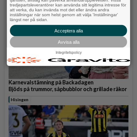
Backa/Kärra
tredjepartsleverantörer kan använda sitt legitima intresse för
att verka, du kan invända mot det eller ändra andra
inställningar när som helst genom att välja 'Inställningar'
längst ner på sidan.
Acceptera alla
Avvisa alla
Integritetspolicy
Karnevalstämning på Backadagen
Bjöds på trummor, såpbubblor och grillade räkor
Hisingen