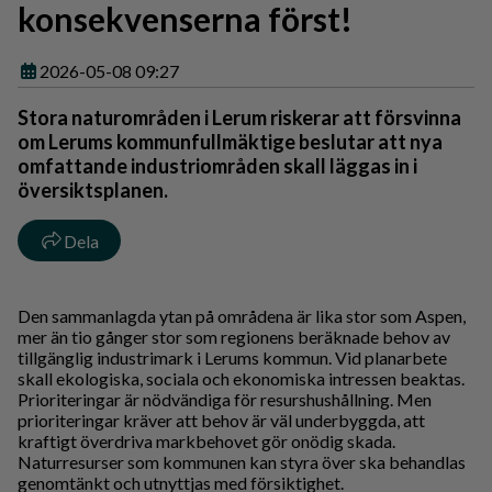
konsekvenserna först!
2026-05-08 09:27
Stora naturområden i Lerum riskerar att försvinna
om Lerums kommunfullmäktige beslutar att nya
omfattande industriområden skall läggas in i
översiktsplanen.
Dela
Den sammanlagda ytan på områdena är lika stor som Aspen,
mer än tio gånger stor som regionens beräknade behov av
tillgänglig industrimark i Lerums kommun. Vid planarbete
skall ekologiska, sociala och ekonomiska intressen beaktas.
Prioriteringar är nödvändiga för resurshushållning. Men
prioriteringar kräver att behov är väl underbyggda, att
kraftigt överdriva markbehovet gör onödig skada.
Naturresurser som kommunen kan styra över ska behandlas
genomtänkt och utnyttjas med försiktighet.