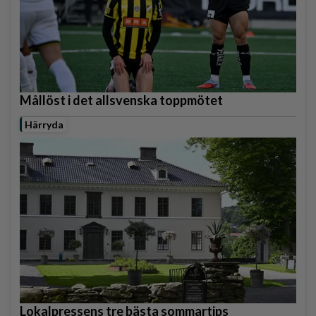
Mållöst i det allsvenska toppmötet
Härryda
Lokalpressens tre bästa sommartips