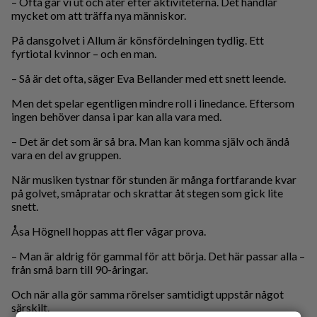
– Ofta går vi ut och äter efter aktiviteterna. Det handlar
mycket om att träffa nya människor.
På dansgolvet i Allum är könsfördelningen tydlig. Ett
fyrtiotal kvinnor – och en man.
– Så är det ofta, säger Eva Bellander med ett snett leende.
Men det spelar egentligen mindre roll i linedance. Eftersom
ingen behöver dansa i par kan alla vara med.
– Det är det som är så bra. Man kan komma själv och ändå
vara en del av gruppen.
När musiken tystnar för stunden är många fortfarande kvar
på golvet, småpratar och skrattar åt stegen som gick lite
snett.
Åsa Högnell hoppas att fler vågar prova.
– Man är aldrig för gammal för att börja. Det här passar alla –
från små barn till 90-åringar.
Och när alla gör samma rörelser samtidigt uppstår något
särskilt.