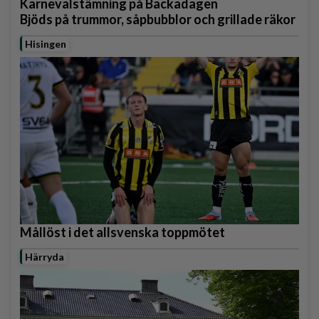
Karnevalstämning på Backadagen
Bjöds på trummor, såpbubblor och grillade räkor
Hisingen
Mållöst i det allsvenska toppmötet
Härryda