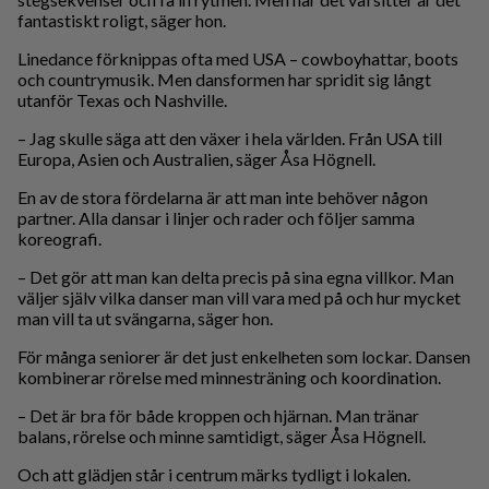
fantastiskt roligt, säger hon.
Linedance förknippas ofta med USA – cowboyhattar, boots
och countrymusik. Men dansformen har spridit sig långt
utanför Texas och Nashville.
– Jag skulle säga att den växer i hela världen. Från USA till
Europa, Asien och Australien, säger Åsa Högnell.
En av de stora fördelarna är att man inte behöver någon
partner. Alla dansar i linjer och rader och följer samma
koreografi.
– Det gör att man kan delta precis på sina egna villkor. Man
väljer själv vilka danser man vill vara med på och hur mycket
man vill ta ut svängarna, säger hon.
För många seniorer är det just enkelheten som lockar. Dansen
kombinerar rörelse med minnesträning och koordination.
– Det är bra för både kroppen och hjärnan. Man tränar
balans, rörelse och minne samtidigt, säger Åsa Högnell.
Och att glädjen står i centrum märks tydligt i lokalen.