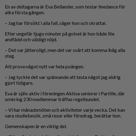
En av deltagarna är Eva Bellander, som testar linedance för
allra första gången.
– Jag har försökt i alla fall, säger hon och skrattar.
Efter ungefär tjugo minuter på golvet är hon både lite
andfådd och väldigt nöjd.
– Det var jätteroligt, men det var svårt att komma ihåg alla
steg.
Att prova något nytt var hela poängen.
– Jag tyckte det var spännande att testa något jag aldrig
gjort tidigare.
Eva är själv aktiv i föreningen Aktiva seniorer i Partille, där
omkring 230 medlemmar träffas regelbundet.
– Vi har månadsmöten och aktiviteter varje vecka. Det kan
vara studiebesök, små resor eller föredrag, berättar hon.
Gemenskapen är en viktig del.