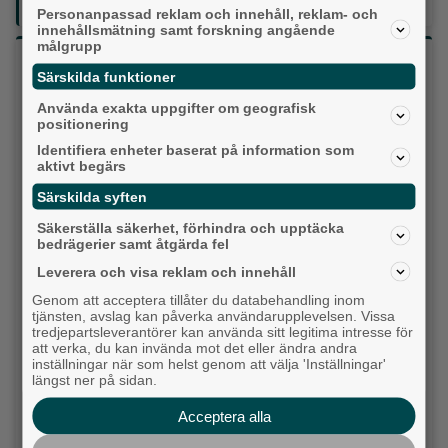
Lokalpressen, på webben, i brevlådan och sociala medier.
Personanpassad reklam och innehåll, reklam- och
innehållsmätning samt forskning angående
målgrupp
Vilket parti skulle du rösta på om det var val
Särskilda funktioner
idag?
Använda exakta uppgifter om geografisk
positionering
Socialdemokraterna
Identifiera enheter baserat på information som
aktivt begärs
Moderaterna
Särskilda syften
Vänsterpartiet
Säkerställa säkerhet, förhindra och upptäcka
bedrägerier samt åtgärda fel
Sverigedemokraterna
Leverera och visa reklam och innehåll
Genom att acceptera tillåter du databehandling inom
Miljöpartiet
tjänsten, avslag kan påverka användarupplevelsen. Vissa
tredjepartsleverantörer kan använda sitt legitima intresse för
att verka, du kan invända mot det eller ändra andra
Kristdemokraterna
inställningar när som helst genom att välja 'Inställningar'
längst ner på sidan.
Centerpartiet
Acceptera alla
Liberalerna