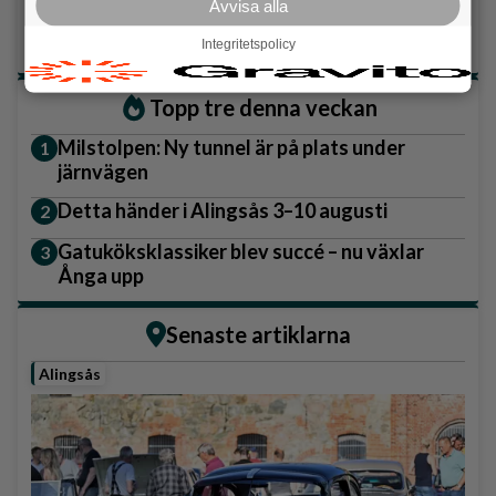
Avvisa alla
Vet ej
Integritetspolicy
Topp tre denna veckan
Milstolpen: Ny tunnel är på plats under
järnvägen
Detta händer i Alingsås 3–10 augusti
Gatuköksklassiker blev succé – nu växlar
Ånga upp
Senaste artiklarna
Alingsås