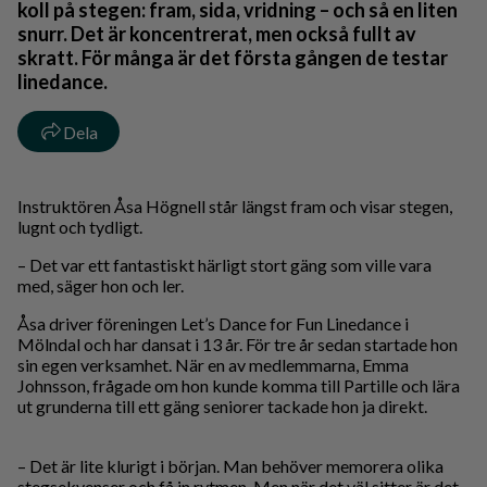
koll på stegen: fram, sida, vridning – och så en liten
snurr. Det är koncentrerat, men också fullt av
skratt. För många är det första gången de testar
linedance.
Dela
Instruktören Åsa Högnell står längst fram och visar stegen,
lugnt och tydligt.
– Det var ett fantastiskt härligt stort gäng som ville vara
med, säger hon och ler.
Åsa driver föreningen Let’s Dance for Fun Linedance i
Mölndal och har dansat i 13 år. För tre år sedan startade hon
sin egen verksamhet. När en av medlemmarna, Emma
Johnsson, frågade om hon kunde komma till Partille och lära
ut grunderna till ett gäng seniorer tackade hon ja direkt.
– Det är lite klurigt i början. Man behöver memorera olika
stegsekvenser och få in rytmen. Men när det väl sitter är det