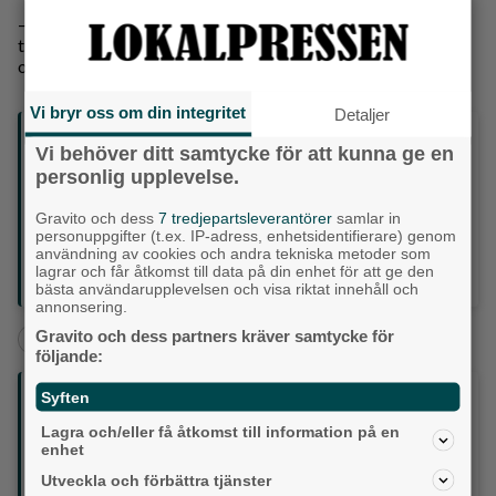
– Det är glädje. Man härmar, hänger på och gör det
tillsammans. Det är nog det som är hemligheten, säger hon
och skrattar.
Vi bryr oss om din integritet
Detaljer
Fakta
Vi behöver ditt samtycke för att kunna ge en
Under 2026 kommer Lets dance for fun att ha flera
personlig upplevelse.
prova-på-tillfällen i linedance för den som är nyfiken och
vill testa. Föreningen kommer bland annat att finnas på
Gravito och dess
7 tredjepartsleverantörer
samlar in
Roy's Restaurant Cafe & Bar i Mölndal, på Trädgår'n i
personuppgifter (t.ex. IP-adress, enhetsidentifierare) genom
Göteborg samt på Scandinavium i samband med West
användning av cookies och andra tekniska metoder som
Coast Country Festival.
lagrar och får åtkomst till data på din enhet för att ge den
Läs mer på: www.letsdanceforfun.se
bästa användarupplevelsen och visa riktat innehåll och
annonsering.
Gravito och dess partners kräver samtycke för
+
+
+
Partille
Kultur & Nöje
Omsorg
Allum
följande:
Följ oss på sociala medier:
Syften
Lagra och/eller få åtkomst till information på en
enhet
Din enda lokaltidning som kommer på papper och är helt
GRATIS!
Utveckla och förbättra tjänster