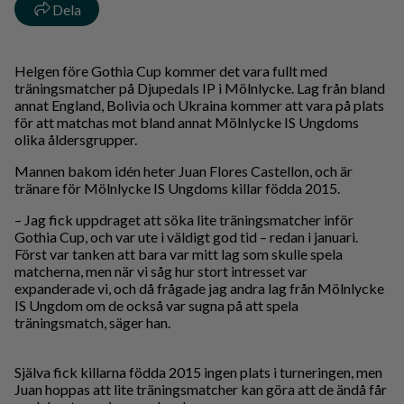
Dela
Helgen före Gothia Cup kommer det vara fullt med
träningsmatcher på Djupedals IP i Mölnlycke. Lag från bland
annat England, Bolivia och Ukraina kommer att vara på plats
för att matchas mot bland annat Mölnlycke IS Ungdoms
olika åldersgrupper.
Mannen bakom idén heter Juan Flores Castellon, och är
tränare för Mölnlycke IS Ungdoms killar födda 2015.
– Jag fick uppdraget att söka lite träningsmatcher inför
Gothia Cup, och var ute i väldigt god tid – redan i januari.
Först var tanken att bara var mitt lag som skulle spela
matcherna, men när vi såg hur stort intresset var
expanderade vi, och då frågade jag andra lag från Mölnlycke
IS Ungdom om de också var sugna på att spela
träningsmatch, säger han.
Själva fick killarna födda 2015 ingen plats i turneringen, men
Juan hoppas att lite träningsmatcher kan göra att de ändå får