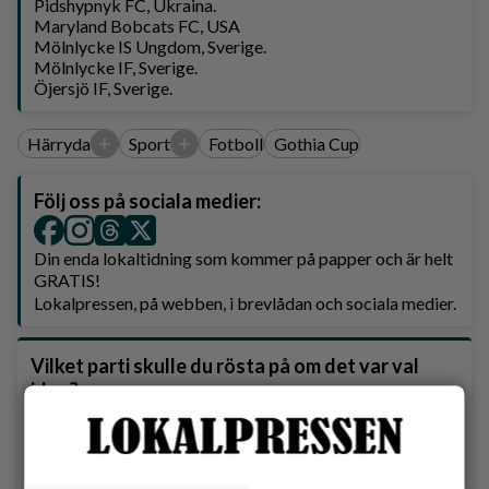
Pidshypnyk FC, Ukraina.
Maryland Bobcats FC, USA
Mölnlycke IS Ungdom, Sverige.
Mölnlycke IF, Sverige.
Öjersjö IF, Sverige.
+
+
Härryda
Sport
Fotboll
Gothia Cup
Följ oss på sociala medier:
Din enda lokaltidning som kommer på papper och är helt
GRATIS!
Lokalpressen, på webben, i brevlådan och sociala medier.
Vilket parti skulle du rösta på om det var val
idag?
Socialdemokraterna