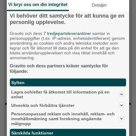
Moderaterna
Vi bryr oss om din integritet
Detaljer
Vänsterpartiet
Vi behöver ditt samtycke för att kunna ge en
personlig upplevelse.
Sverigedemokraterna
Gravito och dess
7 tredjepartsleverantörer
samlar in
personuppgifter (t.ex. IP-adress, enhetsidentifierare) genom
Miljöpartiet
användning av cookies och andra tekniska metoder som
lagrar och får åtkomst till data på din enhet för att ge den
bästa användarupplevelsen och visa riktat innehåll och
Kristdemokraterna
annonsering.
Gravito och dess partners kräver samtycke för
Centerpartiet
följande:
Liberalerna
Syften
Vet ej
Lagra och/eller få åtkomst till information på en
enhet
Utveckla och förbättra tjänster
Topp tre denna veckan
Personanpassad reklam och innehåll, reklam- och
innehållsmätning samt forskning angående
Milstolpen: Ny tunnel är på plats under
målgrupp
järnvägen
Särskilda funktioner