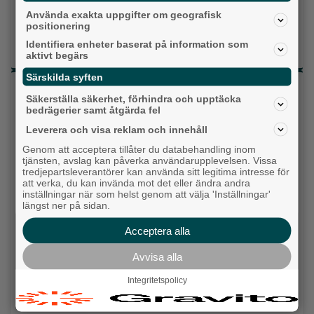
Detta händer i Alingsås 3–10 augusti
Använda exakta uppgifter om geografisk
positionering
Gatuköksklassiker blev succé – nu växlar
Identifiera enheter baserat på information som
Ånga upp
aktivt begärs
Särskilda syften
Senaste artiklarna
Säkerställa säkerhet, förhindra och upptäcka
bedrägerier samt åtgärda fel
Alingsås
Leverera och visa reklam och innehåll
Genom att acceptera tillåter du databehandling inom
tjänsten, avslag kan påverka användarupplevelsen. Vissa
tredjepartsleverantörer kan använda sitt legitima intresse för
att verka, du kan invända mot det eller ändra andra
inställningar när som helst genom att välja 'Inställningar'
längst ner på sidan.
Acceptera alla
Avvisa alla
Integritetspolicy
Detta händer i Alingsås 3–10 augusti