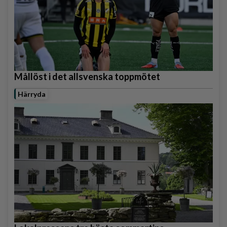
Mållöst i det allsvenska toppmötet
Härryda