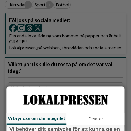
+
+
Härryda
Sport
Fotboll
Följ oss på sociala medier:
Din enda lokaltidning som kommer på papper och är helt
GRATIS!
Lokalpressen, på webben, i brevlådan och sociala medier.
Vilket parti skulle du rösta på om det var val
idag?
Socialdemokraterna
Moderaterna
Vänsterpartiet
Vi bryr oss om din integritet
Detaljer
Sverigedemokraterna
Vi behöver ditt samtycke för att kunna ge en