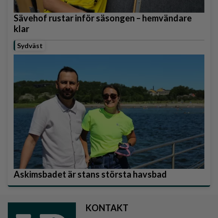
Sävehof rustar inför säsongen – hemvändare
klar
Sydväst
Askimsbadet är stans största havsbad
KONTAKT