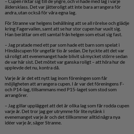
– Cupen riktar sig till de yngre, och vi hade med lag i varje
åldersklass. Det var jätteroligt att inte bara arrangera för
andra, utan också för våra egna lag.
För Stranne var helgens behållning att se all rörelse och glädje
kring Fagervallen, samt att se hur stor cupen har vuxit sig.
Han berättar om ett samtal från helgen som etsat sig fast.
– Jag pratade med ett par som hade ett barn som spelat i
Hindåscupen för ungefär tio år sedan. De tyckte att det var
så roligt att evenemanget hade blivit så mycket större sedan
de var här sist. Det mötet var ganska roligt – att höra hur de
upplevde det nu, kontra då.
Varje år är det ett nytt lag inom föreningen som får
möjligheten att arrangera cupen. I år var det föreningens F-
och P14-lag, tillsammans med P15-laget som stod som
arrangörer.
– Jag gillar upplägget att det är olika lag som får rodda cupen
varje år. Det tror jag ger utrymme för lite nytänk i
evenemanget varje år och det tillkommer alltid några nya
idéer varje år, säger Stranne.