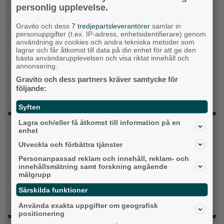
personlig upplevelse.
Miljöpartiet
Gravito och dess
7 tredjepartsleverantörer
samlar in
Kristdemokraterna
personuppgifter (t.ex. IP-adress, enhetsidentifierare) genom
användning av cookies och andra tekniska metoder som
lagrar och får åtkomst till data på din enhet för att ge den
Centerpartiet
bästa användarupplevelsen och visa riktat innehåll och
annonsering.
Liberalerna
Gravito och dess partners kräver samtycke för
följande:
Vet ej
Syften
Lagra och/eller få åtkomst till information på en
Topp tre denna veckan
enhet
Milstolpen: Ny tunnel är på plats under
Utveckla och förbättra tjänster
järnvägen
Personanpassad reklam och innehåll, reklam- och
innehållsmätning samt forskning angående
Detta händer i Alingsås 3–10 augusti
målgrupp
Särskilda funktioner
Gatuköksklassiker blev succé – nu växlar
Ånga upp
Använda exakta uppgifter om geografisk
positionering