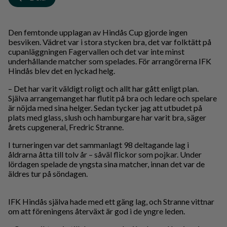
Den femtonde upplagan av Hindås Cup gjorde ingen
besviken. Vädret var i stora stycken bra, det var folktätt på
cupanläggningen Fagervallen och det var inte minst
underhållande matcher som spelades. För arrangörerna IFK
Hindås blev det en lyckad helg.
– Det har varit väldigt roligt och allt har gått enligt plan.
Själva arrangemanget har flutit på bra och ledare och spelare
är nöjda med sina helger. Sedan tycker jag att utbudet på
plats med glass, slush och hamburgare har varit bra, säger
årets cupgeneral, Fredric Stranne.
I turneringen var det sammanlagt 98 deltagande lag i
åldrarna åtta till tolv år – såväl flickor som pojkar. Under
lördagen spelade de yngsta sina matcher, innan det var de
äldres tur på söndagen.
IFK Hindås själva hade med ett gäng lag, och Stranne vittnar
om att föreningens återväxt är god i de yngre leden.