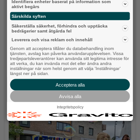
Identifiera enheter baserat på information som
Senaste artiklarna
aktivt begärs
Alingsås
Särskilda syften
Säkerställa säkerhet, förhindra och upptäcka
bedrägerier samt åtgärda fel
Leverera och visa reklam och innehåll
Genom att acceptera tillåter du databehandling inom
tjänsten, avslag kan påverka användarupplevelsen. Vissa
tredjepartsleverantörer kan använda sitt legitima intresse för
att verka, du kan invända mot det eller ändra andra
inställningar när som helst genom att välja 'Inställningar'
längst ner på sidan.
Acceptera alla
Avvisa alla
Detta händer i Alingsås 3–10 augusti
Integritetspolicy
Backa/Kärra