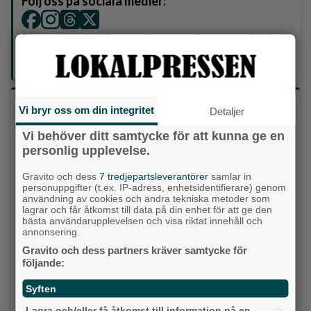
Följ oss på sociala medier:
Din enda lokaltidning som kommer på papper och är helt
GRATIS!
Lokalpressen, på webben, i brevlådan och sociala medier.
Vilket parti skulle du rösta på om det var val
Vi bryr oss om din integritet
Detaljer
idag?
Vi behöver ditt samtycke för att kunna ge en
personlig upplevelse.
Socialdemokraterna
Gravito och dess
7 tredjepartsleverantörer
samlar in
personuppgifter (t.ex. IP-adress, enhetsidentifierare) genom
Moderaterna
användning av cookies och andra tekniska metoder som
lagrar och får åtkomst till data på din enhet för att ge den
Vänsterpartiet
bästa användarupplevelsen och visa riktat innehåll och
annonsering.
Sverigedemokraterna
Gravito och dess partners kräver samtycke för
följande:
Miljöpartiet
Syften
Kristdemokraterna
Lagra och/eller få åtkomst till information på en