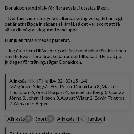
Donaldson stod själv för flera avslut i utsatta lägen.
– Det fanns inte så mycket alternativ. Jag vet själv hur segt
det är att släppa in sådana skitmål, så det var skönt att få
sätta dit några i dag, med hand uppe.
Hur julen firas är redan planerat.
– Jag åker hem till Varberg och firar med mina föräldrar och
min flickväns föräldrar. Sedan är det tillbaka till Estrad på
juldagen för träning, säger Donaldson.
Alingsås HK–IF Hallby 32–30 (15–14)
Målgörare Alingsås HK: Petter Donaldson 8, Markus
Thorbjörn 6, Arvid Boquist 4, Samuel Lindberg 3, Gustav
Jönne 3, Johan Nilsson 3, August Wiger 2, Edwin Tengros
2, Alexander Regen.
+
+
Alingsås
Sport
Alingsås HK
Handboll