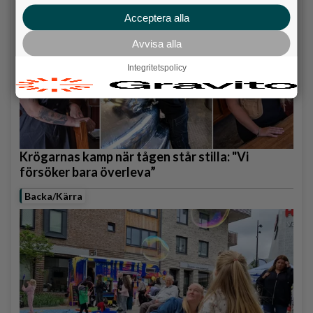
Acceptera alla
Avvisa alla
Integritetspolicy
Krögarnas kamp när tågen står stilla: "Vi
försöker bara överleva”
Backa/Kärra