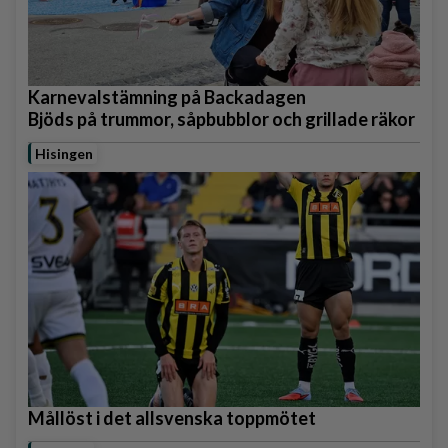
Karnevalstämning på Backadagen
Bjöds på trummor, såpbubblor och grillade räkor
Hisingen
Mållöst i det allsvenska toppmötet