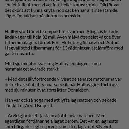
spelet fullt ut, men vi var inte heller katastrofala. Därför var
det skönt att kunna knyta ihop säcken när allt inte stämde,
säger Donaldson på klubbens hemsida.
Hallby stod för ett kompakt försvar, men Alingsås hittade
ändå vägar till hela 32 mål. Även målvaktsspelet vägde över
till hemmalagets fördel. Emil Holmberg Schatzl och Anton
Hagvall stod tillsammans för 13 räddningar, att jämföra med
gästernas åtta.
Med sju minuter kvar tog Hallby ledningen – men
hemmalaget svarade starkt.
– Med det självförtroende vi visat de senaste matcherna var
det extra skönt att vinna, särskilt när Hallby gick förbi oss
med sju minuter kvar, fortsätter Donaldson.
Han var också noga med att lyfta laginsatsen och pekade
särskilt ut Arvid Boquist.
– Arvid gjorde ett jäkla bra jobb hela matchen. Men
egentligen förtjänar hela laget beröm. Det var en laginsats
som bärgade segern, precis som i fredags mot Sävehof.