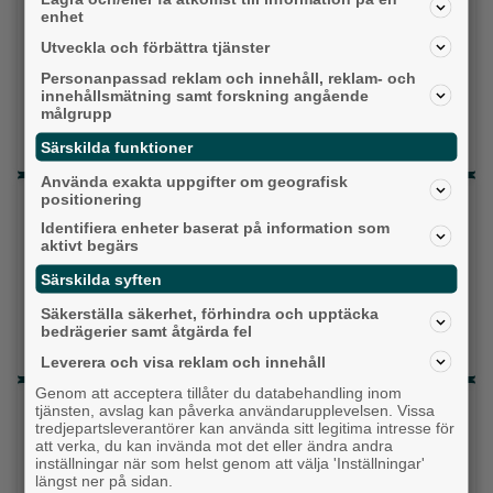
enhet
Centerpartiet
Utveckla och förbättra tjänster
Personanpassad reklam och innehåll, reklam- och
Liberalerna
innehållsmätning samt forskning angående
målgrupp
Vet ej
Särskilda funktioner
Använda exakta uppgifter om geografisk
positionering
Topp tre denna veckan
Identifiera enheter baserat på information som
Då börjar tågen rulla igen: ”Vi ligger bra i fas”
aktivt begärs
Särskilda syften
Fastighetsägarna vill ha ny hyresmodell –
Hyresgästföreningen kritiska
Säkerställa säkerhet, förhindra och upptäcka
bedrägerier samt åtgärda fel
Detta händer i Alingsås 3–10 augusti
Leverera och visa reklam och innehåll
Genom att acceptera tillåter du databehandling inom
Senaste artiklarna
tjänsten, avslag kan påverka användarupplevelsen. Vissa
tredjepartsleverantörer kan använda sitt legitima intresse för
att verka, du kan invända mot det eller ändra andra
Alingsås
inställningar när som helst genom att välja 'Inställningar'
längst ner på sidan.