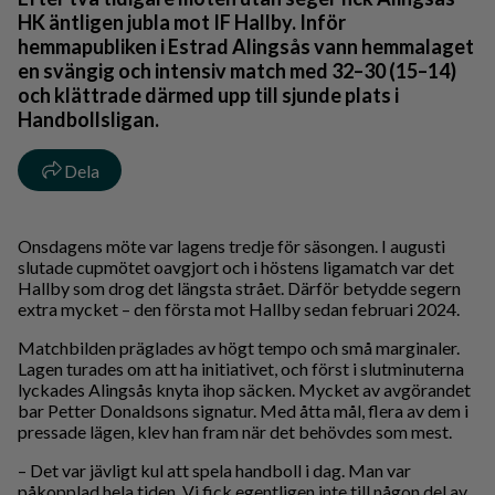
HK äntligen jubla mot IF Hallby. Inför
hemmapubliken i Estrad Alingsås vann hemmalaget
en svängig och intensiv match med 32–30 (15–14)
och klättrade därmed upp till sjunde plats i
Handbollsligan.
Dela
Onsdagens möte var lagens tredje för säsongen. I augusti
slutade cupmötet oavgjort och i höstens ligamatch var det
Hallby som drog det längsta strået. Därför betydde segern
extra mycket – den första mot Hallby sedan februari 2024.
Matchbilden präglades av högt tempo och små marginaler.
Lagen turades om att ha initiativet, och först i slutminuterna
lyckades Alingsås knyta ihop säcken. Mycket av avgörandet
bar Petter Donaldsons signatur. Med åtta mål, flera av dem i
pressade lägen, klev han fram när det behövdes som mest.
– Det var jävligt kul att spela handboll i dag. Man var
påkopplad hela tiden. Vi fick egentligen inte till någon del av