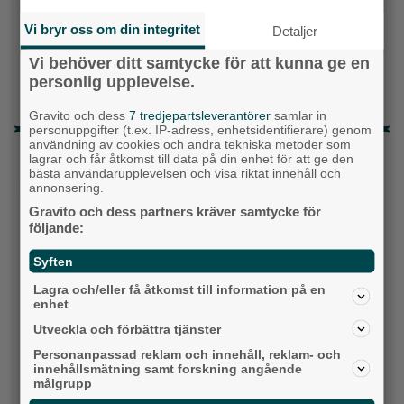
Milstolpen: Ny tunnel är på plats under
järnvägen
Vi bryr oss om din integritet
Detaljer
Detta händer i Alingsås 3–10 augusti
Vi behöver ditt samtycke för att kunna ge en
personlig upplevelse.
Gatuköksklassiker blev succé – nu växlar
Ånga upp
Gravito och dess
7 tredjepartsleverantörer
samlar in
personuppgifter (t.ex. IP-adress, enhetsidentifierare) genom
användning av cookies och andra tekniska metoder som
Senaste artiklarna
lagrar och får åtkomst till data på din enhet för att ge den
bästa användarupplevelsen och visa riktat innehåll och
Alingsås
annonsering.
Gravito och dess partners kräver samtycke för
följande:
Syften
Lagra och/eller få åtkomst till information på en
enhet
Utveckla och förbättra tjänster
Personanpassad reklam och innehåll, reklam- och
innehållsmätning samt forskning angående
målgrupp