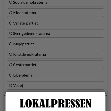
Socialdemokraterna
Moderaterna
Vänsterpartiet
Sverigedemokraterna
Miljöpartiet
Kristdemokraterna
Centerpartiet
Liberalerna
Vet ej
Topp tre denna veckan