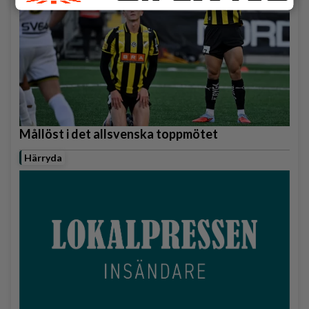
Mållöst i det allsvenska toppmötet
Härryda