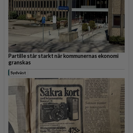
Partille står starkt när kommunernas ekonomi
granskas
Sydväst