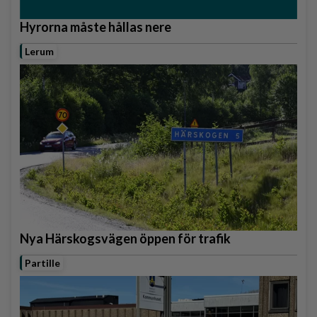
Hyrorna måste hållas nere
Lerum
Nya Härskogsvägen öppen för trafik
Partille