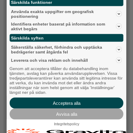
Särskilda funktioner
Detta händer i Alingsås 10-17 augusti
Använda exakta uppgifter om geografisk
positionering
Backa/Kärra
Identifiera enheter baserat på information som
aktivt begärs
Särskilda syften
Säkerställa säkerhet, förhindra och upptäcka
bedrägerier samt åtgärda fel
Leverera och visa reklam och innehåll
Genom att acceptera tillåter du databehandling inom
tjänsten, avslag kan påverka användarupplevelsen. Vissa
tredjepartsleverantörer kan använda sitt legitima intresse för
att verka, du kan invända mot det eller ändra andra
inställningar när som helst genom att välja 'Inställningar'
längst ner på sidan.
Karnevalstämning på Backadagen
Bjöds på trummor, såpbubblor och grillade räkor
Acceptera alla
Hisingen
Avvisa alla
Integritetspolicy