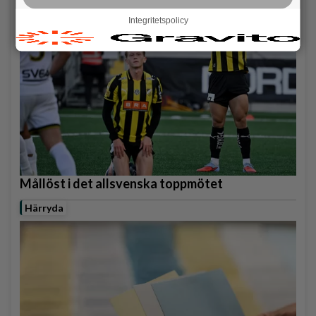
Integritetspolicy
Mållöst i det allsvenska toppmötet
Härryda