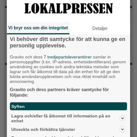
Topp tre denna veckan
Milstolpen: Ny tunnel är på plats under
Vi bryr oss om din integritet
Detaljer
järnvägen
Vi behöver ditt samtycke för att kunna ge en
Detta händer i Alingsås 3–10 augusti
personlig upplevelse.
Då börjar tågen rulla igen: ”Vi ligger bra i fas”
Gravito och dess
7 tredjepartsleverantörer
samlar in
personuppgifter (t.ex. IP-adress, enhetsidentifierare) genom
användning av cookies och andra tekniska metoder som
Senaste artiklarna
lagrar och får åtkomst till data på din enhet för att ge den
bästa användarupplevelsen och visa riktat innehåll och
annonsering.
Alingsås
Gravito och dess partners kräver samtycke för
följande:
Syften
Lagra och/eller få åtkomst till information på en
enhet
Utveckla och förbättra tjänster