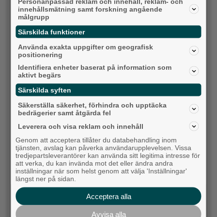
Personanpassad reklam och innehåll, reklam- och
innehållsmätning samt forskning angående
målgrupp
Särskilda funktioner
Internationell nycirkus tillbaka till Nääs
Använda exakta uppgifter om geografisk
positionering
Backa/Kärra
Identifiera enheter baserat på information som
aktivt begärs
Särskilda syften
Säkerställa säkerhet, förhindra och upptäcka
bedrägerier samt åtgärda fel
Leverera och visa reklam och innehåll
Genom att acceptera tillåter du databehandling inom
tjänsten, avslag kan påverka användarupplevelsen. Vissa
tredjepartsleverantörer kan använda sitt legitima intresse för
att verka, du kan invända mot det eller ändra andra
inställningar när som helst genom att välja 'Inställningar'
längst ner på sidan.
Karnevalstämning på Backadagen
Acceptera alla
Bjöds på trummor, såpbubblor och grillade räkor
Avvisa alla
Hisingen