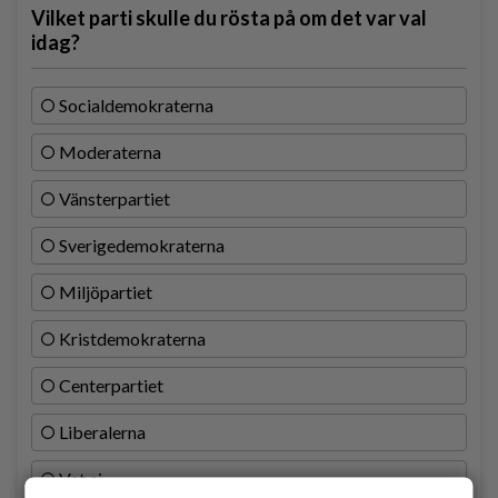
Vilket parti skulle du rösta på om det var val
idag?
Socialdemokraterna
Moderaterna
Vänsterpartiet
Sverigedemokraterna
Miljöpartiet
Kristdemokraterna
Centerpartiet
Liberalerna
Vet ej