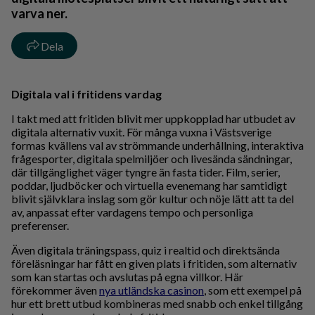
varva ner.
Dela
Digitala val i fritidens vardag
I takt med att fritiden blivit mer uppkopplad har utbudet av
digitala alternativ vuxit. För många vuxna i Västsverige
formas kvällens val av strömmande underhållning, interaktiva
frågesporter, digitala spelmiljöer och livesända sändningar,
där tillgänglighet väger tyngre än fasta tider. Film, serier,
poddar, ljudböcker och virtuella evenemang har samtidigt
blivit självklara inslag som gör kultur och nöje lätt att ta del
av, anpassat efter vardagens tempo och personliga
preferenser.
Även digitala träningspass, quiz i realtid och direktsända
föreläsningar har fått en given plats i fritiden, som alternativ
som kan startas och avslutas på egna villkor. Här
förekommer även
nya utländska casinon
, som ett exempel på
hur ett brett utbud kombineras med snabb och enkel tillgång