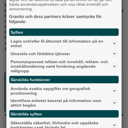
bästa användarupplevelsen och visa riktat innehåll och
Samtidigt påverkas kulturkonsumtionen i regionen. Museer,
annonsering.
teatrar och arrangörer i Västsverige använder digitala format
för att nå sin publik även utanför de fysiska rummen.
Gravito och dess partners kräver samtycke för
Livesändningar, inspelningar och kompletterande innehåll har
följande:
blivit ett sätt att förlänga upplevelsen, inte ersätta den.
Kulturförvaltningar beskriver detta som ett svar på
Syften
förändrade vanor, där publiken vill kunna ta del på sina egna
Lagra och/eller få åtkomst till information på en
villkor. Det digitala blir därmed ännu ett lager i vardagen,
enhet
snarare än en separat värld för vuxna invånare i dag.
Utveckla och förbättra tjänster
Personanpassad reklam och innehåll, reklam- och
Casino
innehållsmätning samt forskning angående
målgrupp
Följ oss på sociala medier:
Särskilda funktioner
Använda exakta uppgifter om geografisk
positionering
Din enda lokaltidning som kommer på papper och är helt
GRATIS!
Identifiera enheter baserat på information som
aktivt begärs
Lokalpressen, på webben, i brevlådan och sociala medier.
Särskilda syften
Vilket parti skulle du rösta på om det var val
Säkerställa säkerhet, förhindra och upptäcka
bedrägerier samt åtgärda fel