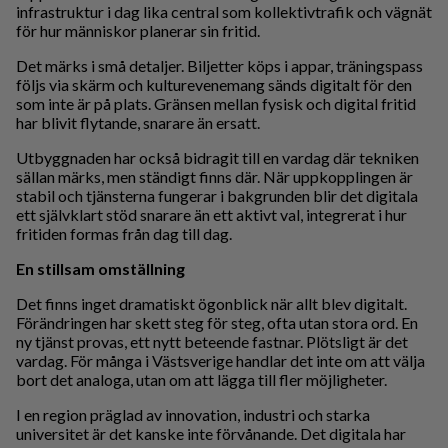
infrastruktur i dag lika central som kollektivtrafik och vägnät
för hur människor planerar sin fritid.
Det märks i små detaljer. Biljetter köps i appar, träningspass
följs via skärm och kulturevenemang sänds digitalt för den
som inte är på plats. Gränsen mellan fysisk och digital fritid
har blivit flytande, snarare än ersatt.
Utbyggnaden har också bidragit till en vardag där tekniken
sällan märks, men ständigt finns där. När uppkopplingen är
stabil och tjänsterna fungerar i bakgrunden blir det digitala
ett självklart stöd snarare än ett aktivt val, integrerat i hur
fritiden formas från dag till dag.
En stillsam omställning
Det finns inget dramatiskt ögonblick när allt blev digitalt.
Förändringen har skett steg för steg, ofta utan stora ord. En
ny tjänst provas, ett nytt beteende fastnar. Plötsligt är det
vardag. För många i Västsverige handlar det inte om att välja
bort det analoga, utan om att lägga till fler möjligheter.
I en region präglad av innovation, industri och starka
universitet är det kanske inte förvånande. Det digitala har