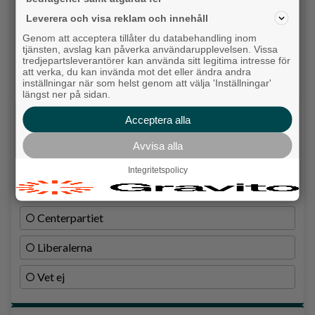
idag?
Leverera och visa reklam och innehåll
Genom att acceptera tillåter du databehandling inom
Socialdemokraterna
tjänsten, avslag kan påverka användarupplevelsen. Vissa
tredjepartsleverantörer kan använda sitt legitima intresse för
Moderaterna
att verka, du kan invända mot det eller ändra andra
inställningar när som helst genom att välja 'Inställningar'
längst ner på sidan.
Vänsterpartiet
Acceptera alla
Sverigedemokraterna
Avvisa alla
Miljöpartiet
Integritetspolicy
Kristdemokraterna
Centerpartiet
Liberalerna
Vet ej