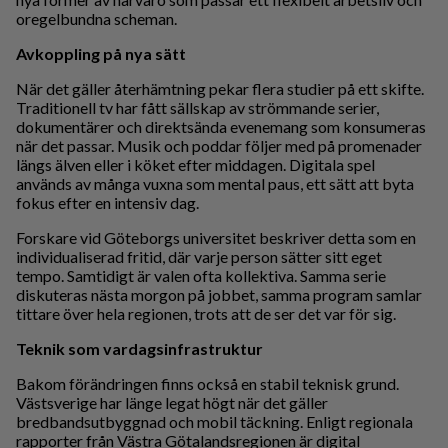
oregelbundna scheman.
Avkoppling på nya sätt
När det gäller återhämtning pekar flera studier på ett skifte.
Traditionell tv har fått sällskap av strömmande serier,
dokumentärer och direktsända evenemang som konsumeras
när det passar. Musik och poddar följer med på promenader
längs älven eller i köket efter middagen. Digitala spel
används av många vuxna som mental paus, ett sätt att byta
fokus efter en intensiv dag.
Forskare vid Göteborgs universitet beskriver detta som en
individualiserad fritid, där varje person sätter sitt eget
tempo. Samtidigt är valen ofta kollektiva. Samma serie
diskuteras nästa morgon på jobbet, samma program samlar
tittare över hela regionen, trots att de ser det var för sig.
Teknik som vardagsinfrastruktur
Bakom förändringen finns också en stabil teknisk grund.
Västsverige har länge legat högt när det gäller
bredbandsutbyggnad och mobil täckning. Enligt regionala
rapporter från Västra Götalandsregionen är digital