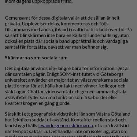
inom dagens uppkopplade fritid.
Gemensamt för dessa digitala val är att de sällan är helt
privata. Upplevelser delas, kommenteras och följs
tillsammans med andra, ibland i realtid och ibland över tid. På
så sätt blir skärmen inte bara en källa till underhållning, utan
också en plats där sociala band upprätthålls och vardagliga
samtal får fortsätta, oavsett var man befinner sig.
Skärmarna som sociala rum
Det digitala används inte längre bara för information. Det är
där samtalen pågår. Enligt SOM-institutet vid Göteborgs
universitet använder en majoritet av västsvenskarna sociala
plattformar för att hålla kontakt med vänner, kollegor och
släktingar. Chattar, videosamtal och gemensamma digitala
aktiviteter fyller samma funktion som fikabordet eller
kvarterskrogen en gång gjorde.
Särskilt i ett geografiskt vidsträckt län som Västra Götaland
har tekniken suddat ut avstånd. Kontakter mellan stad och
landsbygd hålls
levande genom skärmarna
, ofta på kvällstid
när tempot saktar in. Det handlar inte om isolering, utan om
nya former av närvaro som passar ett flexibelt arbetsliv och