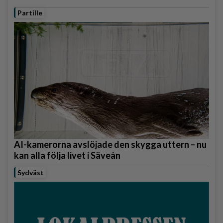
Partille
AI-kamerorna avslöjade den skygga uttern – nu
kan alla följa livet i Säveån
Sydväst