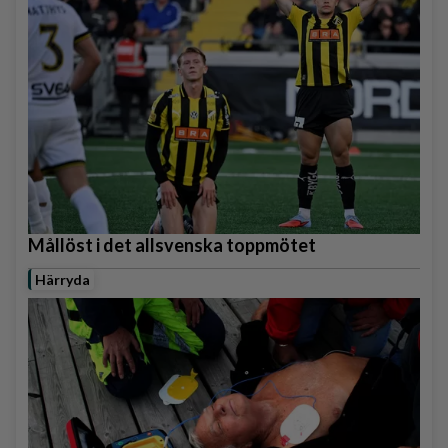
Mållöst i det allsvenska toppmötet
Härryda