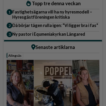
Topp tre denna veckan
Fastighetsägarna vill ha ny hyresmodell –
Hyresgästföreningen kritiska
Då börjar tågen rulla igen: ”Vi ligger bra i fas”
Ny pastor i Equmeniakyrkan Långared
Senaste artiklarna
Alingsås