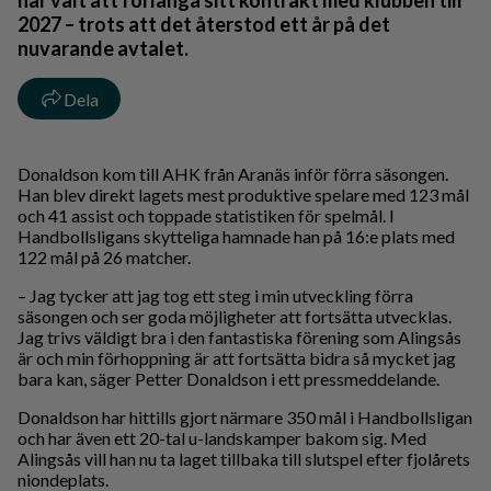
har valt att förlänga sitt kontrakt med klubben till
2027 – trots att det återstod ett år på det
nuvarande avtalet.
Dela
Donaldson kom till AHK från Aranäs inför förra säsongen.
Han blev direkt lagets mest produktive spelare med 123 mål
och 41 assist och toppade statistiken för spelmål. I
Handbollsligans skytteliga hamnade han på 16:e plats med
122 mål på 26 matcher.
– Jag tycker att jag tog ett steg i min utveckling förra
säsongen och ser goda möjligheter att fortsätta utvecklas.
Jag trivs väldigt bra i den fantastiska förening som Alingsås
är och min förhoppning är att fortsätta bidra så mycket jag
bara kan, säger Petter Donaldson i ett pressmeddelande.
Donaldson har hittills gjort närmare 350 mål i Handbollsligan
och har även ett 20-tal u-landskamper bakom sig. Med
Alingsås vill han nu ta laget tillbaka till slutspel efter fjolårets
niondeplats.