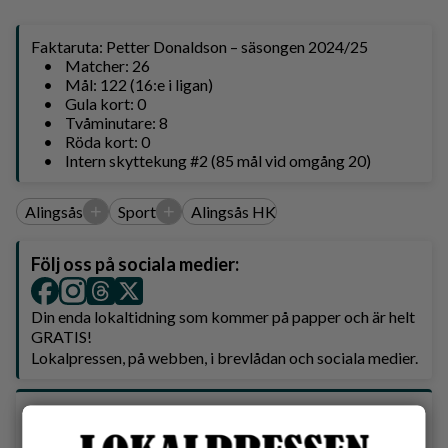
Faktaruta: Petter Donaldson – säsongen 2024/25
• Matcher: 26
• Mål: 122 (16:e i ligan)
• Gula kort: 0
• Tvåminutare: 8
• Röda kort: 0
• Intern skyttekung #2 (85 mål vid omgång 20)
+
+
Alingsås
Sport
Alingsås HK
Följ oss på sociala medier:
Din enda lokaltidning som kommer på papper och är helt
GRATIS!
Lokalpressen, på webben, i brevlådan och sociala medier.
Vilket parti skulle du rösta på om det var val
idag?