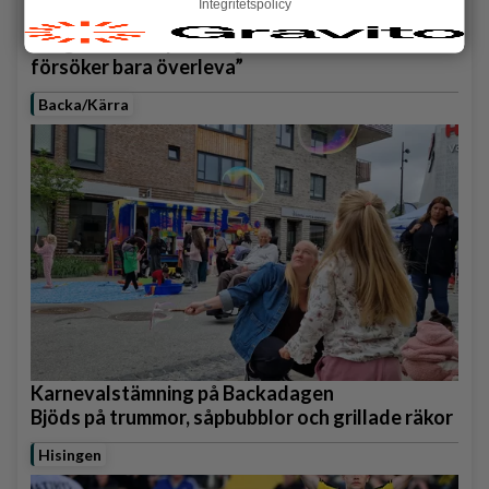
Integritetspolicy
Krögarnas kamp när tågen står stilla: "Vi
försöker bara överleva”
Backa/Kärra
Karnevalstämning på Backadagen
Bjöds på trummor, såpbubblor och grillade räkor
Hisingen