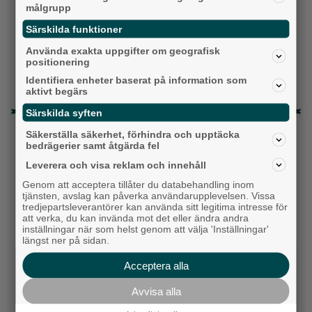
Topp tre denna veckan
målgrupp
Då börjar tågen rulla igen: ”Vi ligger bra i fas”
Särskilda funktioner
Använda exakta uppgifter om geografisk
Fastighetsägarna vill ha ny hyresmodell –
positionering
Hyresgästföreningen kritiska
Identifiera enheter baserat på information som
Detta händer i Alingsås 3–10 augusti
aktivt begärs
Särskilda syften
Senaste artiklarna
Säkerställa säkerhet, förhindra och upptäcka
bedrägerier samt åtgärda fel
Alingsås
Leverera och visa reklam och innehåll
Genom att acceptera tillåter du databehandling inom
tjänsten, avslag kan påverka användarupplevelsen. Vissa
tredjepartsleverantörer kan använda sitt legitima intresse för
att verka, du kan invända mot det eller ändra andra
inställningar när som helst genom att välja 'Inställningar'
längst ner på sidan.
Acceptera alla
Avvisa alla