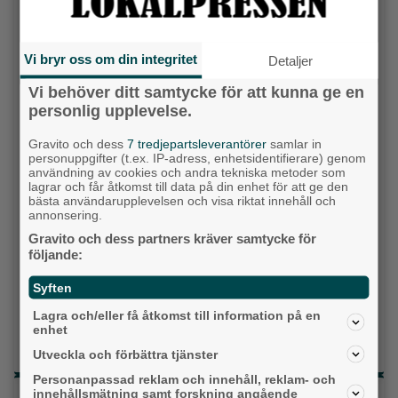
Socialdemokraterna
Vi bryr oss om din integritet
Detaljer
Moderaterna
Vi behöver ditt samtycke för att kunna ge en
personlig upplevelse.
Vänsterpartiet
Gravito och dess
7 tredjepartsleverantörer
samlar in
Sverigedemokraterna
personuppgifter (t.ex. IP-adress, enhetsidentifierare) genom
användning av cookies och andra tekniska metoder som
lagrar och får åtkomst till data på din enhet för att ge den
Miljöpartiet
bästa användarupplevelsen och visa riktat innehåll och
annonsering.
Kristdemokraterna
Gravito och dess partners kräver samtycke för
följande:
Centerpartiet
Syften
Liberalerna
Lagra och/eller få åtkomst till information på en
enhet
Vet ej
Utveckla och förbättra tjänster
Personanpassad reklam och innehåll, reklam- och
innehållsmätning samt forskning angående