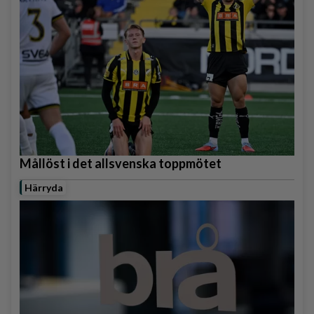
Mållöst i det allsvenska toppmötet
Härryda