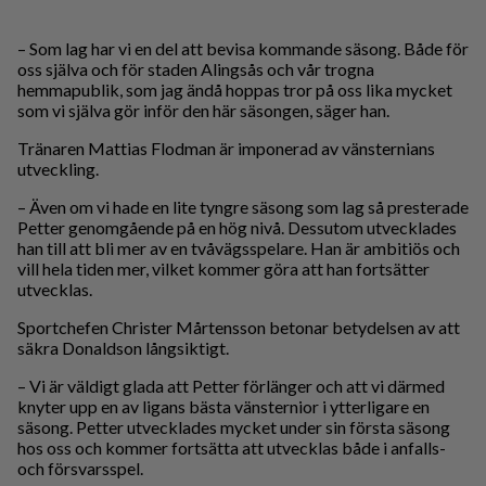
– Som lag har vi en del att bevisa kommande säsong. Både för
oss själva och för staden Alingsås och vår trogna
hemmapublik, som jag ändå hoppas tror på oss lika mycket
som vi själva gör inför den här säsongen, säger han.
Tränaren Mattias Flodman är imponerad av vänsternians
utveckling.
– Även om vi hade en lite tyngre säsong som lag så presterade
Petter genomgående på en hög nivå. Dessutom utvecklades
han till att bli mer av en tvåvägsspelare. Han är ambitiös och
vill hela tiden mer, vilket kommer göra att han fortsätter
utvecklas.
Sportchefen Christer Mårtensson betonar betydelsen av att
säkra Donaldson långsiktigt.
– Vi är väldigt glada att Petter förlänger och att vi därmed
knyter upp en av ligans bästa vänsternior i ytterligare en
säsong. Petter utvecklades mycket under sin första säsong
hos oss och kommer fortsätta att utvecklas både i anfalls-
och försvarsspel.