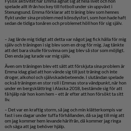
Fysisk aktivitet har Emma ägnat sig åt hela livet och hon
spelade allt ifrån hockey till fotboll under sin uppväxt i
Stenungsund. Emma förklarar att träning blev som hennes
flykt under sina problem med könsdysfori, som hon hade haft
sedan de tidiga tonåren och problemet höll hon för sig själv.
– Jag lärde mig tidigt att detta var något jag fick hålla för mig
själv och träningen i sig blev som en drog för mig. Jag tänkte
att det bara skulle försvinna om jag blev så stor som möjligt.
Den enda jag lurade var mig själv.
Även om träningen blev ett sätt att förskjuta sina problem är
Emma idag glad att hon vände sig till just träning och inte
droger, alkohol och självskadebeteende. I slutändan spelade
också träningen en stor roll i Emmas stora vändpunkt, när hon
under en bergsklättring i Alaska 2018, bestämde sig för att
få hjälp när hon kom hem – ett år efter att hon försökt ta sitt
liv.
– Det var en kraftig storm, så jag och min klätterkompis var
fast i sex dagar under tuffa förhållanden, då sa jag till mig att
om jag kommer hem levande härifrån, då kommer jag ringa
och säga att jag behöver hjälp.