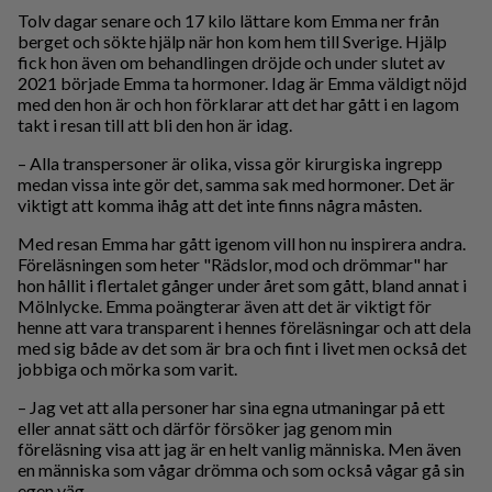
Tolv dagar senare och 17 kilo lättare kom Emma ner från
berget och sökte hjälp när hon kom hem till Sverige. Hjälp
fick hon även om behandlingen dröjde och under slutet av
2021 började Emma ta hormoner. Idag är Emma väldigt nöjd
med den hon är och hon förklarar att det har gått i en lagom
takt i resan till att bli den hon är idag.
– Alla transpersoner är olika, vissa gör kirurgiska ingrepp
medan vissa inte gör det, samma sak med hormoner. Det är
viktigt att komma ihåg att det inte finns några måsten.
Med resan Emma har gått igenom vill hon nu inspirera andra.
Föreläsningen som heter "Rädslor, mod och drömmar" har
hon hållit i flertalet gånger under året som gått, bland annat i
Mölnlycke. Emma poängterar även att det är viktigt för
henne att vara transparent i hennes föreläsningar och att dela
med sig både av det som är bra och fint i livet men också det
jobbiga och mörka som varit.
– Jag vet att alla personer har sina egna utmaningar på ett
eller annat sätt och därför försöker jag genom min
föreläsning visa att jag är en helt vanlig människa. Men även
en människa som vågar drömma och som också vågar gå sin
egen väg.