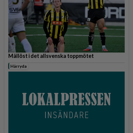
Mållöst i det allsvenska toppmötet
Härryda