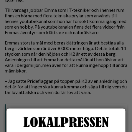
Till vardags jobbar Emma som IT-tekniker och i hennes rum
finns en hörna med flera tekniska prylar som används till
hennes youtubekanal som hon har försökt komma igång med
som en hobby. På youtubekanalen finns det flera videor från
Emmas äventyr som klättrare och naturälskare.
Emmas största mål med bergsklättringen är att bestiga alla
berg i världen som är över 8 000 meter höga. Det är totalt 14
stycken som når den höjden och K2 är ett av dessa berg.
Anledningen till att Emma har detta mål är att hon älskar att
vara i bergsmiljön, men även för att kunna inge hopp till andra
människor.
– Jag satte Prideflaggan på toppen på K2 av en anledning och
det är för att ingen ska kunna komma och säga till dig vem du
får lov att älska och vem du får lov att vara.
Om
Emma Isgren
Ålder: 43 år
Bor: Sannegården