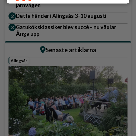
järnvägen
Detta händer i Alingsås 3–10 augusti
Gatuköksklassiker blev succé – nu växlar
Ånga upp
Senaste artiklarna
Alingsås