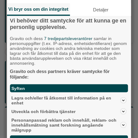
Född: Stenungsund
Berg som Emma redan har bestigit: Kebnekaise, Sverige
Vi bryr oss om din integritet
Detaljer
2 097 meter. Kilimanjaro, Tanzania 5 895 m. Elbrus,
Ryssland 5 642 m. Aconcagua, Argentina 6 961 m. Denali,
Vi behöver ditt samtycke för att kunna ge en
USA 6 190 m. K2, Pakistan 8 611 m
personlig upplevelse.
Sociala medier:
youtube.com/@EmmaIsgrenTheAdventurer
Gravito och dess
7 tredjepartsleverantörer
samlar in
personuppgifter (t.ex. IP-adress, enhetsidentifierare) genom
användning av cookies och andra tekniska metoder som
+
Hisingen
Aktuellt
lagrar och får åtkomst till data på din enhet för att ge den
bästa användarupplevelsen och visa riktat innehåll och
annonsering.
Följ oss på sociala medier:
Gravito och dess partners kräver samtycke för
följande:
Din enda lokaltidning som kommer på papper och är helt
Syften
GRATIS!
Lokalpressen, på webben, i brevlådan och sociala medier.
Lagra och/eller få åtkomst till information på en
enhet
Utveckla och förbättra tjänster
Vilket parti skulle du rösta på om det var val
Personanpassad reklam och innehåll, reklam- och
idag?
innehållsmätning samt forskning angående
målgrupp