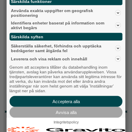
Socialdemokraterna
Särskilda funktioner
Använda exakta uppgifter om geografisk
Moderaterna
positionering
Identifiera enheter baserat på information som
Vänsterpartiet
aktivt begärs
Särskilda syften
Sverigedemokraterna
Säkerställa säkerhet, förhindra och upptäcka
Miljöpartiet
bedrägerier samt åtgärda fel
Leverera och visa reklam och innehåll
Kristdemokraterna
Genom att acceptera tillåter du databehandling inom
tjänsten, avslag kan påverka användarupplevelsen. Vissa
Centerpartiet
tredjepartsleverantörer kan använda sitt legitima intresse för
att verka, du kan invända mot det eller ändra andra
inställningar när som helst genom att välja 'Inställningar'
Liberalerna
längst ner på sidan.
Vet ej
Acceptera alla
Avvisa alla
Topp tre denna veckan
Integritetspolicy
Milstolpen: Ny tunnel är på plats under