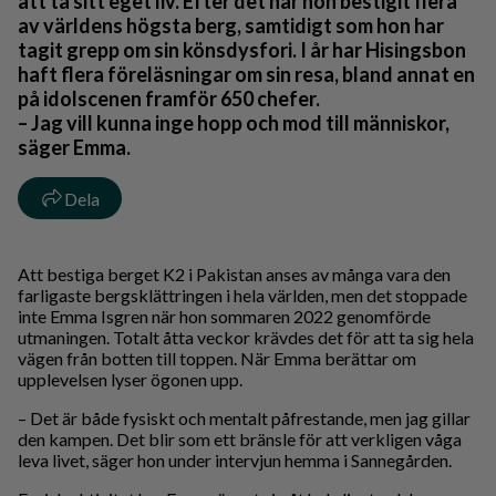
att ta sitt eget liv. Efter det har hon bestigit flera
av världens högsta berg, samtidigt som hon har
tagit grepp om sin könsdysfori. I år har Hisingsbon
haft flera föreläsningar om sin resa, bland annat en
på idolscenen framför 650 chefer.
– Jag vill kunna inge hopp och mod till människor,
säger Emma.
Dela
Att bestiga berget K2 i Pakistan anses av många vara den
farligaste bergsklättringen i hela världen, men det stoppade
inte Emma Isgren när hon sommaren 2022 genomförde
utmaningen. Totalt åtta veckor krävdes det för att ta sig hela
vägen från botten till toppen. När Emma berättar om
upplevelsen lyser ögonen upp.
– Det är både fysiskt och mentalt påfrestande, men jag gillar
den kampen. Det blir som ett bränsle för att verkligen våga
leva livet, säger hon under intervjun hemma i Sannegården.