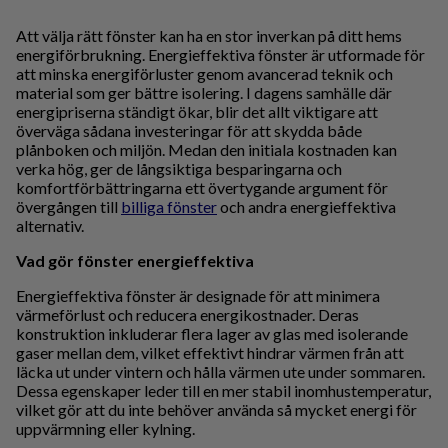
Att välja rätt fönster kan ha en stor inverkan på ditt hems
energiförbrukning. Energieffektiva fönster är utformade för
att minska energiförluster genom avancerad teknik och
material som ger bättre isolering. I dagens samhälle där
energipriserna ständigt ökar, blir det allt viktigare att
överväga sådana investeringar för att skydda både
plånboken och miljön. Medan den initiala kostnaden kan
verka hög, ger de långsiktiga besparingarna och
komfortförbättringarna ett övertygande argument för
övergången till
billiga fönster
och andra energieffektiva
alternativ.
Vad gör fönster energieffektiva
Energieffektiva fönster är designade för att minimera
värmeförlust och reducera energikostnader. Deras
konstruktion inkluderar flera lager av glas med isolerande
gaser mellan dem, vilket effektivt hindrar värmen från att
läcka ut under vintern och hålla värmen ute under sommaren.
Dessa egenskaper leder till en mer stabil inomhustemperatur,
vilket gör att du inte behöver använda så mycket energi för
uppvärmning eller kylning.