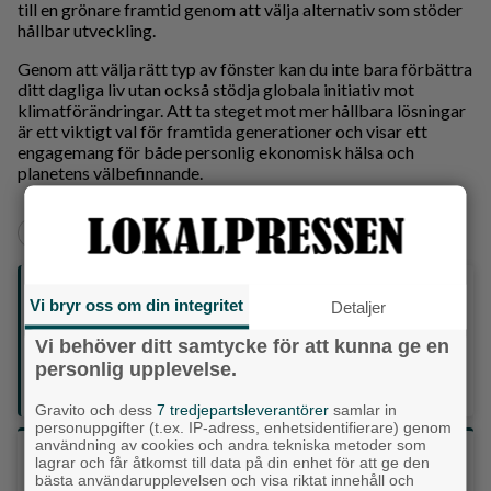
till en grönare framtid genom att välja alternativ som stöder
hållbar utveckling.
Genom att välja rätt typ av fönster kan du inte bara förbättra
ditt dagliga liv utan också stödja globala initiativ mot
klimatförändringar. Att ta steget mot mer hållbara lösningar
är ett viktigt val för framtida generationer och visar ett
engagemang för både personlig ekonomisk hälsa och
planetens välbefinnande.
+
Ekonomi
Följ oss på sociala medier:
Vi bryr oss om din integritet
Detaljer
Vi behöver ditt samtycke för att kunna ge en
Din enda lokaltidning som kommer på papper och är helt
personlig upplevelse.
GRATIS!
Lokalpressen, på webben, i brevlådan och sociala medier.
Gravito och dess
7 tredjepartsleverantörer
samlar in
personuppgifter (t.ex. IP-adress, enhetsidentifierare) genom
användning av cookies och andra tekniska metoder som
Vilket parti skulle du rösta på om det var val
lagrar och får åtkomst till data på din enhet för att ge den
idag?
bästa användarupplevelsen och visa riktat innehåll och