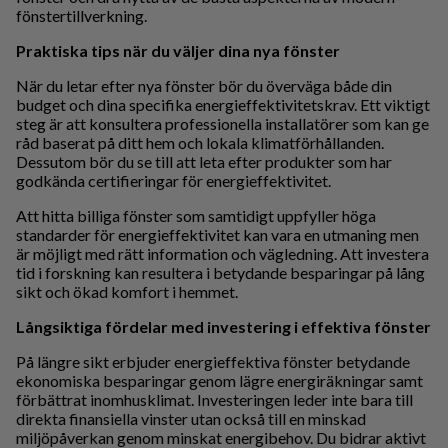
fönstertillverkning.
Praktiska tips när du väljer dina nya fönster
När du letar efter nya fönster bör du överväga både din
budget och dina specifika energieffektivitetskrav. Ett viktigt
steg är att konsultera professionella installatörer som kan ge
råd baserat på ditt hem och lokala klimatförhållanden.
Dessutom bör du se till att leta efter produkter som har
godkända certifieringar för energieffektivitet.
Att hitta billiga fönster som samtidigt uppfyller höga
standarder för energieffektivitet kan vara en utmaning men
är möjligt med rätt information och vägledning. Att investera
tid i forskning kan resultera i betydande besparingar på lång
sikt och ökad komfort i hemmet.
Långsiktiga fördelar med investering i effektiva fönster
På längre sikt erbjuder energieffektiva fönster betydande
ekonomiska besparingar genom lägre energiräkningar samt
förbättrat inomhusklimat. Investeringen leder inte bara till
direkta finansiella vinster utan också till en minskad
miljöpåverkan genom minskat energibehov. Du bidrar aktivt