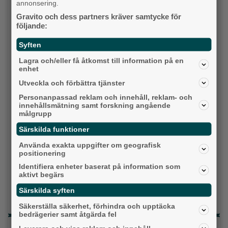
annonsering.
Gravito och dess partners kräver samtycke för
Socialdemokraterna
följande:
Moderaterna
Syften
Lagra och/eller få åtkomst till information på en
Vänsterpartiet
enhet
Utveckla och förbättra tjänster
Sverigedemokraterna
Personanpassad reklam och innehåll, reklam- och
innehållsmätning samt forskning angående
Miljöpartiet
målgrupp
Särskilda funktioner
Kristdemokraterna
Använda exakta uppgifter om geografisk
Centerpartiet
positionering
Identifiera enheter baserat på information som
Liberalerna
aktivt begärs
Särskilda syften
Vet ej
Säkerställa säkerhet, förhindra och upptäcka
bedrägerier samt åtgärda fel