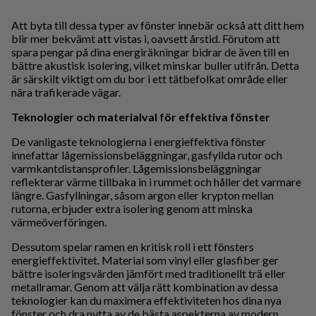
Att byta till dessa typer av fönster innebär också att ditt hem
blir mer bekvämt att vistas i, oavsett årstid. Förutom att
spara pengar på dina energiräkningar bidrar de även till en
bättre akustisk isolering, vilket minskar buller utifrån. Detta
är särskilt viktigt om du bor i ett tätbefolkat område eller
nära trafikerade vägar.
Teknologier och materialval för effektiva fönster
De vanligaste teknologierna i energieffektiva fönster
innefattar lågemissionsbeläggningar, gasfyllda rutor och
varmkantdistansprofiler. Lågemissionsbeläggningar
reflekterar värme tillbaka in i rummet och håller det varmare
längre. Gasfyllningar, såsom argon eller krypton mellan
rutorna, erbjuder extra isolering genom att minska
värmeöverföringen.
Dessutom spelar ramen en kritisk roll i ett fönsters
energieffektivitet. Material som vinyl eller glasfiber ger
bättre isoleringsvärden jämfört med traditionellt trä eller
metallramar. Genom att välja rätt kombination av dessa
teknologier kan du maximera effektiviteten hos dina nya
fönster och dra nytta av de bästa aspekterna av modern