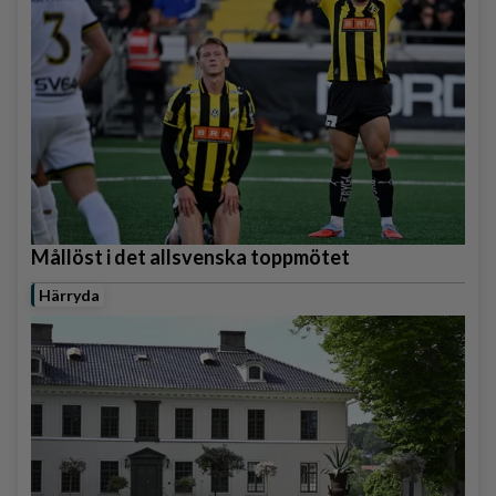
Mållöst i det allsvenska toppmötet
Härryda