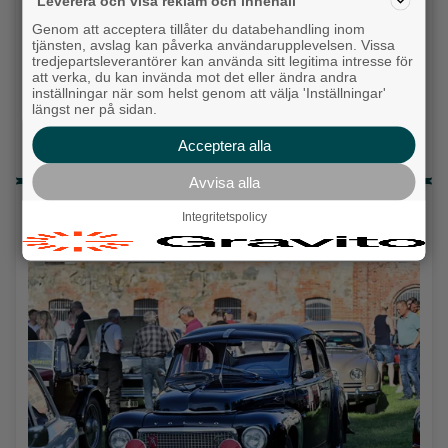
Topp tre denna veckan
Leverera och visa reklam och innehåll
Genom att acceptera tillåter du databehandling inom
Milstolpen: Ny tunnel är på plats under
tjänsten, avslag kan påverka användarupplevelsen. Vissa
järnvägen
tredjepartsleverantörer kan använda sitt legitima intresse för
att verka, du kan invända mot det eller ändra andra
inställningar när som helst genom att välja 'Inställningar'
Detta händer i Alingsås 3–10 augusti
längst ner på sidan.
Gatuköksklassiker blev succé – nu växlar
Acceptera alla
Ånga upp
Avvisa alla
Senaste artiklarna
Integritetspolicy
Alingsås