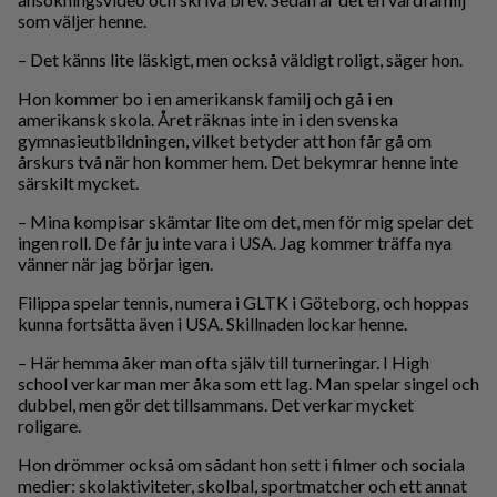
som väljer henne.
– Det känns lite läskigt, men också väldigt roligt, säger hon.
Hon kommer bo i en amerikansk familj och gå i en
amerikansk skola. Året räknas inte in i den svenska
gymnasieutbildningen, vilket betyder att hon får gå om
årskurs två när hon kommer hem. Det bekymrar henne inte
särskilt mycket.
– Mina kompisar skämtar lite om det, men för mig spelar det
ingen roll. De får ju inte vara i USA. Jag kommer träffa nya
vänner när jag börjar igen.
Filippa spelar tennis, numera i GLTK i Göteborg, och hoppas
kunna fortsätta även i USA. Skillnaden lockar henne.
– Här hemma åker man ofta själv till turneringar. I High
school verkar man mer åka som ett lag. Man spelar singel och
dubbel, men gör det tillsammans. Det verkar mycket
roligare.
Hon drömmer också om sådant hon sett i filmer och sociala
medier: skolaktiviteter, skolbal, sportmatcher och ett annat