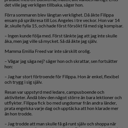
det ville jag verkligen tillbaka, säger hon.
Förra sommaren blev längtan verklighet. Då åkte Filippa
ensam på språkresa till Los Angeles i tre veckor. Hon var 14
år, skulle fylla 15, och hade först försökt få med sig kompisar.
– Ingen kunde följa med. Först tänkte jag att jag inte skulle
åka, men jag ville så mycket. Så då åkte jag själv.
Mamma Emilia Freed var inte särskilt orolig.
– Vågar jag säga nej? säger hon och skrattar, sen fortsätter
hon:
– Jag har stort förtroende för Filippa. Hon är enkel, flexibel
och trygg i sig själv.
Resan var uppstyrd med ledare, campusboende och
aktiviteter. Ändå blev den något större än bara lektioner och
utflykter. Filippa fick bo med ungdomar från andra länder,
prata engelska varje dag och upptäcka att hon klarade mer
än hon trodde.
– Jag trodde att man skulle få gå runt själv och shoppa när