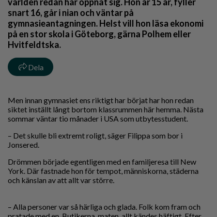
världen redan har öppnat sig. Hon är 15 år, fyller
snart 16, går i nian och väntar på
gymnasieantagningen. Helst vill hon läsa ekonomi
på en stor skola i Göteborg, gärna Polhem eller
Hvitfeldtska.
Dela
Men innan gymnasiet ens riktigt har börjat har hon redan
siktet inställt långt bortom klassrummen här hemma. Nästa
sommar väntar tio månader i USA som utbytesstudent.
– Det skulle bli extremt roligt, säger Filippa som bor i
Jonsered.
Drömmen började egentligen med en familjeresa till New
York. Där fastnade hon för tempot, människorna, städerna
och känslan av att allt var större.
– Alla personer var så härliga och glada. Folk kom fram och
pratade med en. Butikerna, maten, allt kändes häftigt. Efter