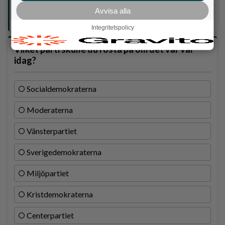
GRATIS!
Avvisa alla
Lokalpressen, på webben, i brevlådan och sociala medier.
Integritetspolicy
Vilket parti skulle du rösta på om det var val
idag?
Socialdemokraterna
Moderaterna
Vänsterpartiet
Sverigedemokraterna
Miljöpartiet
Kristdemokraterna
Centerpartiet