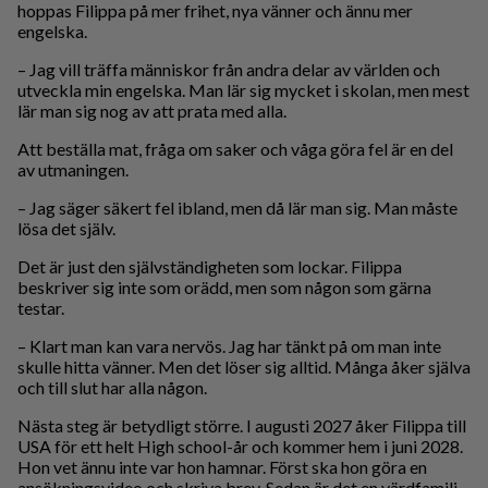
hoppas Filippa på mer frihet, nya vänner och ännu mer
engelska.
– Jag vill träffa människor från andra delar av världen och
utveckla min engelska. Man lär sig mycket i skolan, men mest
lär man sig nog av att prata med alla.
Att beställa mat, fråga om saker och våga göra fel är en del
av utmaningen.
– Jag säger säkert fel ibland, men då lär man sig. Man måste
lösa det själv.
Det är just den självständigheten som lockar. Filippa
beskriver sig inte som orädd, men som någon som gärna
testar.
– Klart man kan vara nervös. Jag har tänkt på om man inte
skulle hitta vänner. Men det löser sig alltid. Många åker själva
och till slut har alla någon.
Nästa steg är betydligt större. I augusti 2027 åker Filippa till
USA för ett helt High school-år och kommer hem i juni 2028.
Hon vet ännu inte var hon hamnar. Först ska hon göra en
ansökningsvideo och skriva brev. Sedan är det en värdfamilj