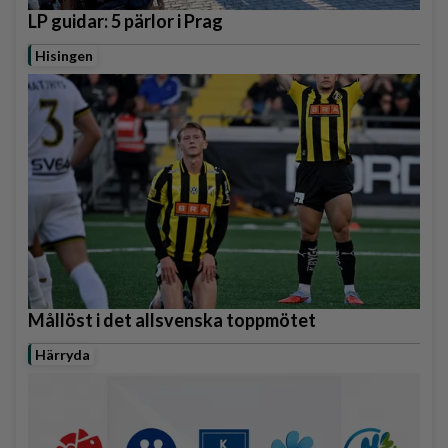
LP guidar: 5 pärlor i Prag
Hisingen
Mållöst i det allsvenska toppmötet
Härryda