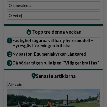
Liberalerna
Vet ej
Topp tre denna veckan
Fastighetsägarna vill ha ny hyresmodell –
Hyresgästföreningen kritiska
Ny pastor i Equmeniakyrkan Långared
Då börjar tågen rulla igen: ”Vi ligger bra i fas”
Senaste artiklarna
Alingsås