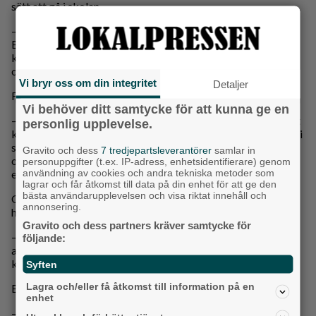
sätt att gå i skolan.
– Jag hoppas få göra mycket amerikanska grejer.
Baseballmatch, skolbal och liknande skolaktiviteter. Och
kanske läsa klasser som inte finns här, som keramik eller
olika sporter.
Vi bryr oss om din integritet
Detaljer
För Emilia är resorna en investering i dotterns framtid.
Vi behöver ditt samtycke för att kunna ge en
– Jag har själv haft svårt för engelska och vet hur mycket det
personlig upplevelse.
kan begränsa. Därför vill jag uppmuntra henne att komma in i
språket på ett roligt sätt. Om man har möjlighet är det en
Gravito och dess
7 tredjepartsleverantörer
samlar in
otroligt bra investering. Hon blir trygg, självständig och får
personuppgifter (t.ex. IP-adress, enhetsidentifierare) genom
användning av cookies och andra tekniska metoder som
engelskan med sig hela livet.
lagrar och får åtkomst till data på din enhet för att ge den
bästa användarupplevelsen och visa riktat innehåll och
Och kanske är USA-resorna bara början. Filippa säger att
annonsering.
hon redan kan se sig själv utomlands även efter gymnasiet.
Gravito och dess partners kräver samtycke för
– Mamma har alltid sagt att en sak hon vet om mig är att jag
följande:
aldrig kommer att bo i Sverige. Och jag bara: "Nej, jag
kommer nog inte göra det.”
Syften
Lagra och/eller få åtkomst till information på en
Emilia ler.
enhet
– Det är klart att det skulle vara tråkigt att ha henne långt