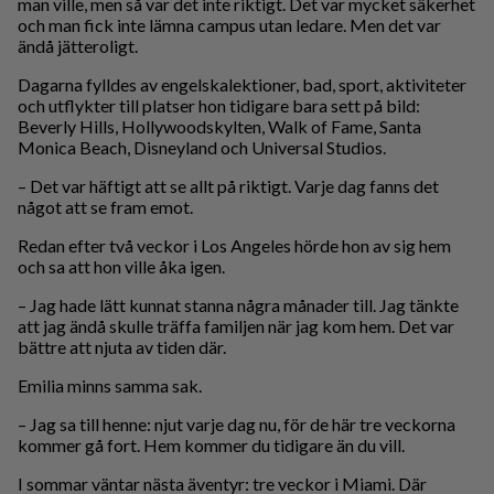
man ville, men så var det inte riktigt. Det var mycket säkerhet
och man fick inte lämna campus utan ledare. Men det var
ändå jätteroligt.
Dagarna fylldes av engelskalektioner, bad, sport, aktiviteter
och utflykter till platser hon tidigare bara sett på bild:
Beverly Hills, Hollywoodskylten, Walk of Fame, Santa
Monica Beach, Disneyland och Universal Studios.
– Det var häftigt att se allt på riktigt. Varje dag fanns det
något att se fram emot.
Redan efter två veckor i Los Angeles hörde hon av sig hem
och sa att hon ville åka igen.
– Jag hade lätt kunnat stanna några månader till. Jag tänkte
att jag ändå skulle träffa familjen när jag kom hem. Det var
bättre att njuta av tiden där.
Emilia minns samma sak.
– Jag sa till henne: njut varje dag nu, för de här tre veckorna
kommer gå fort. Hem kommer du tidigare än du vill.
I sommar väntar nästa äventyr: tre veckor i Miami. Där