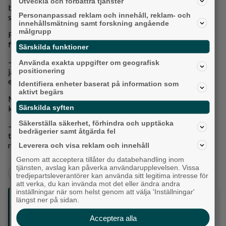
Utveckla och förbättra tjänster
bort. Men om hon trivs bäst utomlands eller i stora städer
Personanpassad reklam och innehåll, reklam- och
ska hon vara där. Jonsered och Göteborg står kvar.
innehållsmätning samt forskning angående
målgrupp
För Filippa handlar allt om att våga ta chansen medan den
finns.
Särskilda funktioner
– Ett utbytesår är en gång i livet. Om jag inte åker kommer
Använda exakta uppgifter om geografisk
positionering
jag ångra mig. Och blir det inte som jag tänkt finns det alltid
ett flyg hem.
Identifiera enheter baserat på information som
aktivt begärs
Men något i hennes röst avslöjar att hon inte tror att det
Särskilda syften
kommer att behövas.
Säkerställa säkerhet, förhindra och upptäcka
– Jag tänker på Los Angeles varje dag. Det var den roligaste
bedrägerier samt åtgärda fel
tiden jag haft. Jag träffade min bästa vän där. Så ja, jag
rekommenderar verkligen andra att åka.
Leverera och visa reklam och innehåll
Genom att acceptera tillåter du databehandling inom
tjänsten, avslag kan påverka användarupplevelsen. Vissa
+
+
Partille
Familj
tredjepartsleverantörer kan använda sitt legitima intresse för
att verka, du kan invända mot det eller ändra andra
inställningar när som helst genom att välja 'Inställningar'
Följ oss på sociala medier:
längst ner på sidan.
Acceptera alla
Din enda lokaltidning som kommer på papper och är helt