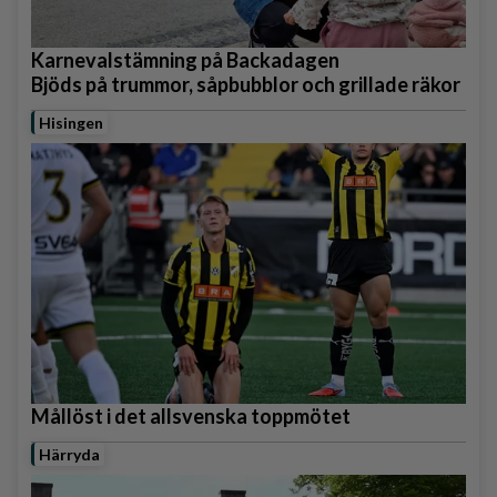
Karnevalstämning på Backadagen
Bjöds på trummor, såpbubblor och grillade räkor
Hisingen
Mållöst i det allsvenska toppmötet
Härryda