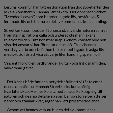
Lerums kommun har fått en donation från dödsboet efter den
lokala konstnären Hannah Streefkerk. Det donerade verket
"Mended Leaves", som betyder lagade löv, består av 45
inramade löv och blir nu en del av kommunens konstsamling.
Streefkerk, som bodde i Norsesund, använde naturen som sin
främsta inspirationskälla och undersökte människans
relation till den i sitt konstnärskap. Genom konsten ville hon
visa det ansvar vi har för natur och miljö. Ett av hennes
verktyg var broderi, där hon till exempel lagade trasiga löv
med sytråd för att visa att varje liten handling spelar roll.
Vincent Nordgren, ordförande i kultur- och fritidsnämnden,
välkomnar gåvan:
– Det känns både fint och betydelsefullt att vi får ta emot
denna donation ur Hannah Streefkerks konstnärliga
kvarlåtenskap. Hennes konst, med sin starka koppling till
naturen och de små detaljerna som bär på större berättelser,
berör och stannar kvar, säger han i ett pressmeddelande.
– Genom att hennes verk nu blir en del av kommunens