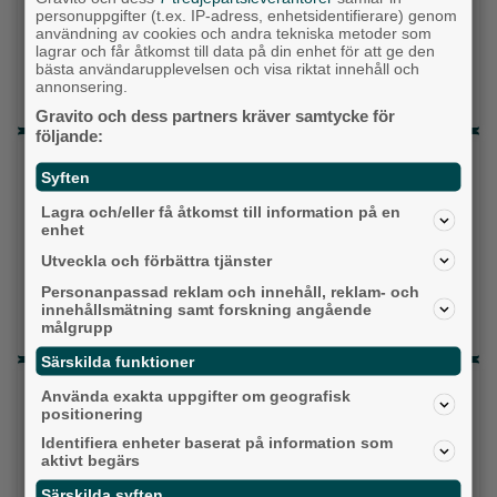
personuppgifter (t.ex. IP-adress, enhetsidentifierare) genom
användning av cookies och andra tekniska metoder som
Liberalerna
lagrar och får åtkomst till data på din enhet för att ge den
bästa användarupplevelsen och visa riktat innehåll och
Vet ej
annonsering.
Gravito och dess partners kräver samtycke för
följande:
Topp tre denna veckan
Syften
Milstolpen: Ny tunnel är på plats under
Lagra och/eller få åtkomst till information på en
järnvägen
enhet
Utveckla och förbättra tjänster
Detta händer i Alingsås 3–10 augusti
Personanpassad reklam och innehåll, reklam- och
Gatuköksklassiker blev succé – nu växlar
innehållsmätning samt forskning angående
målgrupp
Ånga upp
Särskilda funktioner
Senaste artiklarna
Använda exakta uppgifter om geografisk
positionering
Alingsås
Identifiera enheter baserat på information som
aktivt begärs
Särskilda syften