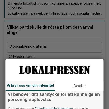
Din enda lokaltidning som kommer på papper och är helt
GRATIS!
Lokalpressen, på webben, i brevlådan och sociala medier.
Vilket parti skulle du rösta på om det var val
idag?
Socialdemokraterna
Moderaterna
Vänsterpartiet
Sverigedemokraterna
Vi bryr oss om din integritet
Detaljer
Miljöpartiet
Vi behöver ditt samtycke för att kunna ge en
Kristdemokraterna
personlig upplevelse.
Centerpartiet
Gravito och dess
7 tredjepartsleverantörer
samlar in