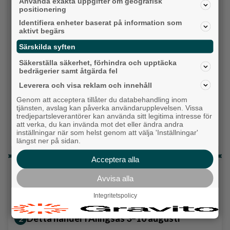
Använda exakta uppgifter om geografisk
Vänsterpartiet
positionering
Identifiera enheter baserat på information som
Sverigedemokraterna
aktivt begärs
Särskilda syften
Miljöpartiet
Säkerställa säkerhet, förhindra och upptäcka
Kristdemokraterna
bedrägerier samt åtgärda fel
Leverera och visa reklam och innehåll
Centerpartiet
Genom att acceptera tillåter du databehandling inom
tjänsten, avslag kan påverka användarupplevelsen. Vissa
Liberalerna
tredjepartsleverantörer kan använda sitt legitima intresse för
att verka, du kan invända mot det eller ändra andra
inställningar när som helst genom att välja 'Inställningar'
Vet ej
längst ner på sidan.
Acceptera alla
Topp tre denna veckan
Avvisa alla
Milstolpen: Ny tunnel är på plats under
Integritetspolicy
järnvägen
Detta händer i Alingsås 3–10 augusti