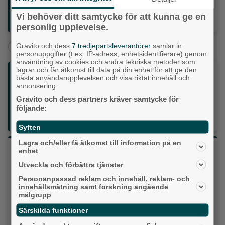
tillfredsställande eller dålig vattenkvalitet.
Den långsiktiga klassningen bygger på resultat från de
Vi behöver ditt samtycke för att kunna ge en
fyra senaste badsäsongerna.
personlig upplevelse.
+
+
+
Gravito och dess
7 tredjepartsleverantörer
samlar in
Partille
Omsorg
Familj
personuppgifter (t.ex. IP-adress, enhetsidentifierare) genom
användning av cookies och andra tekniska metoder som
lagrar och får åtkomst till data på din enhet för att ge den
Följ oss på sociala medier:
bästa användarupplevelsen och visa riktat innehåll och
annonsering.
Gravito och dess partners kräver samtycke för
Din enda lokaltidning som kommer på papper och är helt
följande:
GRATIS!
Lokalpressen, på webben, i brevlådan och sociala medier.
Syften
Lagra och/eller få åtkomst till information på en
Vilket parti skulle du rösta på om det var val
enhet
idag?
Utveckla och förbättra tjänster
Personanpassad reklam och innehåll, reklam- och
innehållsmätning samt forskning angående
Socialdemokraterna
målgrupp
Moderaterna
Särskilda funktioner