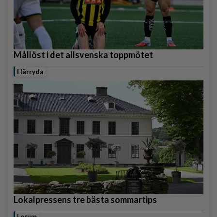
Mållöst i det allsvenska toppmötet
Härryda
Lokalpressens tre bästa sommartips
Lerum