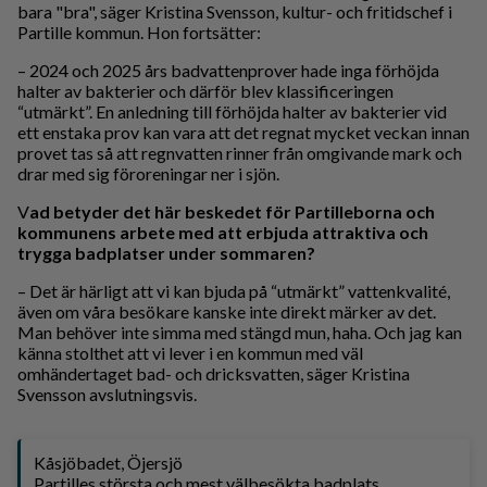
bara "bra", säger Kristina Svensson, kultur- och fritidschef i
Partille kommun. Hon fortsätter:
– 2024 och 2025 års badvattenprover hade inga förhöjda
halter av bakterier och därför blev klassificeringen
“utmärkt”. En anledning till förhöjda halter av bakterier vid
ett enstaka prov kan vara att det regnat mycket veckan innan
provet tas så att regnvatten rinner från omgivande mark och
drar med sig föroreningar ner i sjön.
V
ad betyder det här beskedet för Partilleborna och
kommunens arbete med att erbjuda attraktiva och
trygga badplatser under sommaren?
– Det är härligt att vi kan bjuda på “utmärkt” vattenkvalité,
även om våra besökare kanske inte direkt märker av det.
Man behöver inte simma med stängd mun, haha. Och jag kan
känna stolthet att vi lever i en kommun med väl
omhändertaget bad- och dricksvatten, säger Kristina
Svensson avslutningsvis.
Kåsjöbadet, Öjersjö
Partilles största och mest välbesökta badplats.