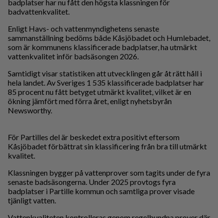
badplatser har nu fått den högsta klassningen för
badvattenkvalitet.
Enligt Havs- och vattenmyndighetens senaste
sammanställning bedöms både Kåsjöbadet och Humlebadet,
som är kommunens klassificerade badplatser, ha utmärkt
vattenkvalitet inför badsäsongen 2026.
Samtidigt visar statistiken att utvecklingen går åt rätt håll i
hela landet. Av Sveriges 1 535 klassificerade badplatser har
85 procent nu fått betyget utmärkt kvalitet, vilket är en
ökning jämfört med förra året, enligt nyhetsbyrån
Newsworthy.
För Partilles del är beskedet extra positivt eftersom
Kåsjöbadet förbättrat sin klassificering från bra till utmärkt
kvalitet.
Klassningen bygger på vattenprover som tagits under de fyra
senaste badsäsongerna. Under 2025 provtogs fyra
badplatser i Partille kommun och samtliga prover visade
tjänligt vatten.
Vattenkvaliteten kontrolleras genom regelbundna prover där