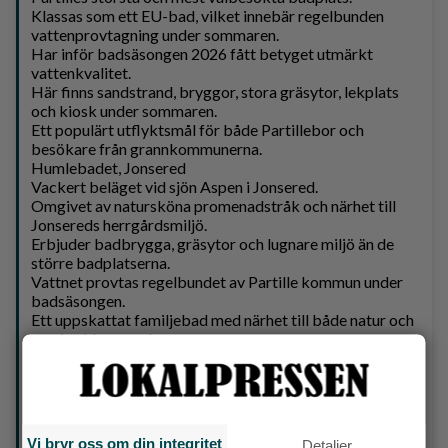
Klassas som ett EU-bad, vilket innebär regelbunden
vattenprovtagning under sommaren.
Har inför badsäsongen 2026 fått betyget utmärkt
vattenkvalitet.
Här finns sandstrand, bryggor, stora gräsytor, lekplats
och kiosk under sommaren.
Ett populärt utflyktsmål för både Partillebor och
besökare från grannkommunerna.
Humlebadet, Jonsered
Vackert beläget vid sjön Aspen i Jonsered.
Omgivet av natursköna promenadstråk och närhet till
Jonsereds herrgårdsmiljö.
Erbjuder badbrygga, gräsytor och lugnare miljö än de
större badplatserna.
Vattnet provtas regelbundet av Partille kommun under
badsäsongen.
Ett uppskattat familjebad med närhet till både natur och
service i Jonsered.
Så bedöms badvattnet
Vattenprover tas flera gånger varje sommar.
Proverna analyseras för bakterier som kan tyda på
föroreningar.
Badplatserna kan få klassningarna utmärkt, bra,
Vi bryr oss om din integritet
Detaljer