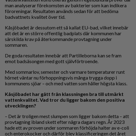
man analyserar förekomsten av bakterier som kan indikera
föroreningar. Resultaten används sedan för att bedöma
badvattnets kvalitet över tid.
Kåsjöbadet är dessutom ett så kallat EU-bad, vilket innebär
att det är en större offentlig badplats där kommunen har
särskilda krav på återkommande provtagning under
sommaren.
De goda resultaten innebär att Partilleborna kan se fram
emot badsäsongen med gott självförtroende.
Med sommarlov, semester och varmare temperaturer runt
hörnet väntar nu förhoppningsvis många trygga dopp i
kommunens sjöar – och med vatten som håller högsta klass.
Kåsjöbadet har gått från klassningen bra till utmärkt
vattenkvalitet. Vad tror du ligger bakom den positiva
utvecklingen?
– Det är troligen mest slumpen som ligger bakom detta – att
provtagning ibland skett efter några dagars regn. År 2023
hade ett av proven under sommaren förhöjda halter av e-coli
och enterokocker och därför blev klassificeringen det året