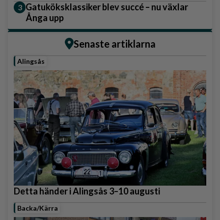
Gatuköksklassiker blev succé – nu växlar
Ånga upp
Senaste artiklarna
Alingsås
Detta händer i Alingsås 3–10 augusti
Backa/Kärra