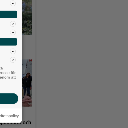
gsås 10-17
ka
resse för
genom att
Sveriges nationalsång under hissandet av svenska flaggan.
å
ritetspolicy
åpbubblor och