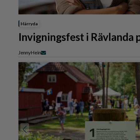
Reportage
Sport
Trafik
Härryda
Invigningsfest i Rävlanda
Jenny
Hein