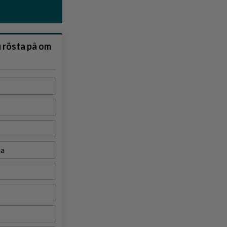
u rösta på om
na