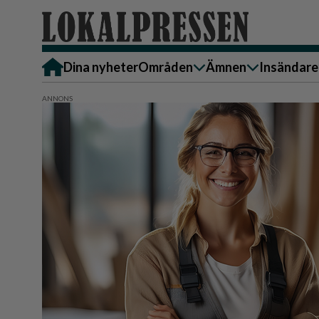
Dina nyheter
Områden
Ämnen
Insändare
Alingsås
Bostad
Skicka in
Härryda
Ekonomi
Alingsås
Lerum
Krönika
Härryda
Partille
Kultur & Nöje
Lerum
Göteborg
Familj
Partille
Backa/Kärra
Nyheter
Götebor
Hisingen
Backa/K
Näringsliv
Sydväst
Hisinge
Omsorg
Sydväst
Politik