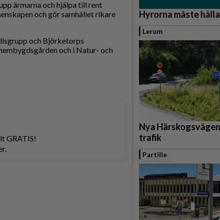
upp ärmarna och hjälpa till rent
Hyrorna måste hålla
enskapen och gör samhället rikare
Lerum
ällsgrupp och Björketorps
hembygdsgården och i Natur- och
Nya Härskogsvägen
trafik
helt GRATIS!
r.
Partille