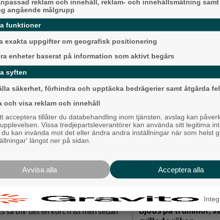
npassad reklam och innehåll, reklam- och innehållsmätning samt
sades mot den blå sommarhimlen till
ng angående målgrupp
Efter ett kort tal av Malin Svanberg
nya Natur- och kulturslingan.
da funktioner
igger till grund för dagens skyltar i
 exakta uppgifter om geografisk positionering
har hänt sedan dess så det var dags
era enheter baserat på information som aktivt begärs
tryckta pappersblad som gick att
Detta händer i Alin
a syften
augusti
 saker som hus, hinderbana och
älla säkerhet, förhindra och upptäcka bedrägerier samt åtgärda fel
 också att man har hittat bilder som
Backa/Kärra
a och visa reklam och innehåll
 acceptera tillåter du databehandling inom tjänsten, avslag kan påver
pplevelsen. Vissa tredjepartsleverantörer kan använda sitt legitima int
ketorps Hembygdsförening och då
, du kan invända mot det eller ändra andra inställningar när som helst 
Myra och Thais sjöng 
, Ninni Pihl och Katarina Eliasson.
tällningar' längst ner på sidan.
Jenny Hein
det har varit ett större projekt än
Avvisa alla
Acceptera alla
Malin och förklarar att allt arbete
Karnevalstämning p
Backadagen
Integ
siva och de sista skyltarna kom upp i
Bjöds på trummor, s
 så blir det en kort frist men sedan