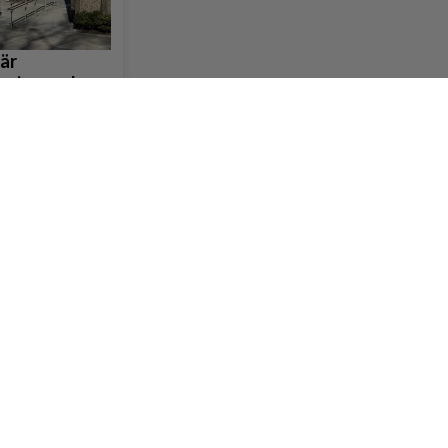
när
mi granskas
nden av någon