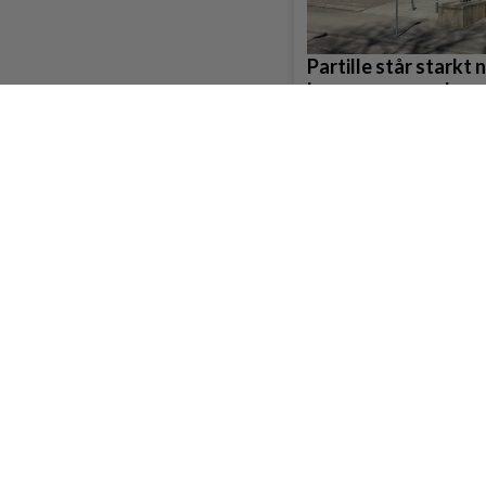
Partille står starkt 
kommunernas ekono
Sydväst
Ett litet spår på vi
till någon
ivare:
Jan Larsson