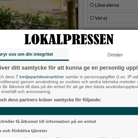
Liberalerna
Vet ej
Topp tre de
Milstolpen: Ny tu
bryr oss om din integritet
Detaljer
plats under järn
sfirande och invigning av Natur- och
Detta händer i A
över ditt samtycke för att kunna ge en personlig uppl
augusti
och dess
7 tredjepartsleverantörer
samlar in personuppgifter (t.ex. IP-ad
entifierare) genom användning av cookies och andra tekniska metoder
för nationaldagsfirande och
Då börjar tågen ru
h får åtkomst till data på din enhet för att ge den bästa användarupple
ltar som numera pryder
ligger bra i fas”
at innehåll och annonsering.
ll fika, korv och lotterier
och dess partners kräver samtycke för följande:
Senaste ar
Alingsås
h/eller få åtkomst till information på en enhet
 och förbättra tjänster