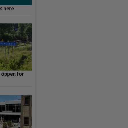
s nere
 öppen för