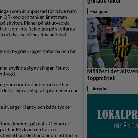
grillade räkor
slingan som är anpassad för både barn
Hisingen
s en QR-kod och tanken är att man
på skylten. Planer på att utveckla
roll som inte fick plats på skyltarna
 gå och lyssna på hur Rävlandamål
mer om bygden, säger Katarina och får
nna använda sig av slingan för att
Mållöst i det allsve
hembygd.
toppmötet
ng som bor i närheten, och de har
Härryda
 det är extra roligt att promenera när
de är, säger Nancy och båda tycker
yltarna kommit på plats. Genom att
aper har Rävlanda nu fått en
. Oavsett om det handlar om att bidra