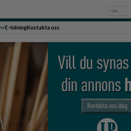
E-tidning
Kontakta oss
sändare till oss
g
ärra
n