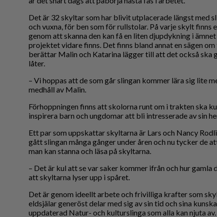
är det snart dags att påbörja nästa fas i arbetet.
Det är 32 skyltar som har blivit utplacerade längst med 
och vuxna, för ben som för rullstolar. På varje skylt finn
genom att skanna den kan få en liten djupdykning i ämnet 
projektet vidare finns. Det finns bland annat en sägen om t
berättar Malin och Katarina lägger till att det också ska
låter.
– Vi hoppas att de som går slingan kommer lära sig lite 
medhåll av Malin.
Förhoppningen finns att skolorna runt om i trakten ska ku
inspirera barn och ungdomar att bli intresserade av sin 
Ett par som uppskattar skyltarna är Lars och Nancy Rodli
gått slingan många gånger under åren och nu tycker de att
man kan stanna och läsa på skyltarna.
– Det är kul att se var saker kommer ifrån och hur gamla 
att skyltarna lyser upp i spåret.
Det är genom ideellt arbete och frivilliga krafter som sk
eldsjälar generöst delar med sig av sin tid och sina kunsk
uppdaterad Natur- och kulturslinga som alla kan njuta av