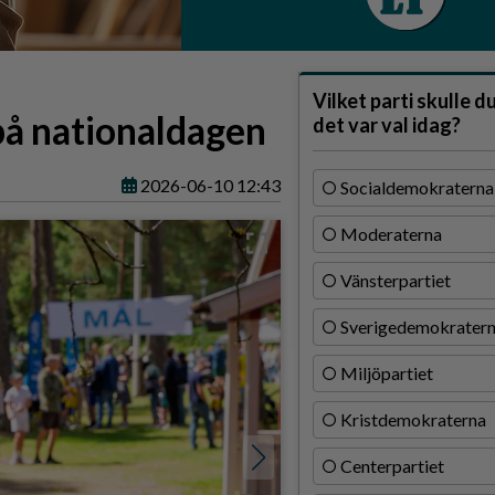
Vilket parti skulle d
 på nationaldagen
det var val idag?
2026-06-10 12:43
Socialdemokraterna
Moderaterna
Vänsterpartiet
Sverigedemokrater
Miljöpartiet
Kristdemokraterna
Centerpartiet