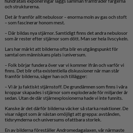
hundratals exponeringar läggs samman framträder färgerna
och strukturerna.
Det är framför allt nebulosor – enorma moln av gas och stoft
– som fascinerar honom mest.
– Där bildas nya stjärnor. Samtidigt finns det andra nebulosor
som är rester efter stjärnor som dött. Man ser hela livscykeln.
Lars har märkt att bilderna ofta blir en utgångspunkt för
samtal om människans plats i universum.
– Folk börjar fundera över var vi kommer ifrån och varför vi
finns. Det blir ofta existentiella diskussioner när man står
framför bilderna, säger han och tillägger:
– Vi är ju faktiskt stjärnstoff. De grundämnen som finns i våra
kroppar skapades i stjärnor som exploderade för miljarder år
sedan. Utan de där stjärnexplosionerna hade vi inte funnits.
Kanske är det därför bilderna väcker så starka reaktioner. De
visar något som är nästan omöjligt att greppa: avstånden,
tidsrymderna och universums ofattbara storlek.
En av bilderna föreställer Andromedagalaxen, vår närmaste