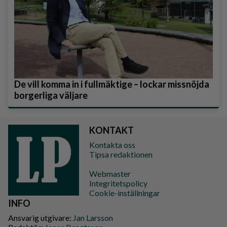
De vill komma in i fullmäktige – lockar missnöjda
borgerliga väljare
KONTAKT
Kontakta oss
Tipsa redaktionen
Webmaster
Integritetspolicy
Cookie-inställningar
INFO
Ansvarig utgivare:
Jan Larsson