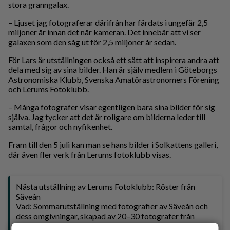
stora granngalax.
– Ljuset jag fotograferar därifrån har färdats i ungefär 2,5
miljoner år innan det når kameran. Det innebär att vi ser
galaxen som den såg ut för 2,5 miljoner år sedan.
För Lars är utställningen också ett sätt att inspirera andra att
dela med sig av sina bilder. Han är själv medlem i Göteborgs
Astronomiska Klubb, Svenska Amatörastronomers Förening
och Lerums Fotoklubb.
– Många fotografer visar egentligen bara sina bilder för sig
själva. Jag tycker att det är roligare om bilderna leder till
samtal, frågor och nyfikenhet.
Fram till den 5 juli kan man se hans bilder i Solkattens galleri,
där även fler verk från Lerums fotoklubb visas.
Nästa utställning av Lerums Fotoklubb: Röster från
Säveån
Vad: Sommarutställning med fotografier av Säveån och
dess omgivningar, skapad av 20–30 fotografer från
Lerums Fotoklubb.