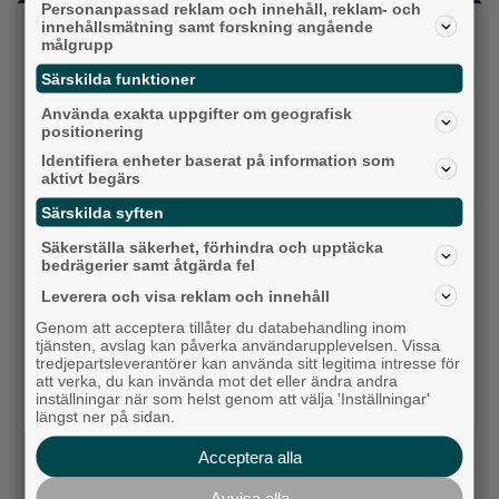
Personanpassad reklam och innehåll, reklam- och
Vilket parti skulle du rösta på om det var val
innehållsmätning samt forskning angående
målgrupp
idag?
Särskilda funktioner
Använda exakta uppgifter om geografisk
Socialdemokraterna
positionering
Identifiera enheter baserat på information som
Moderaterna
aktivt begärs
Vänsterpartiet
Särskilda syften
Säkerställa säkerhet, förhindra och upptäcka
Sverigedemokraterna
bedrägerier samt åtgärda fel
Leverera och visa reklam och innehåll
Miljöpartiet
Genom att acceptera tillåter du databehandling inom
tjänsten, avslag kan påverka användarupplevelsen. Vissa
Kristdemokraterna
tredjepartsleverantörer kan använda sitt legitima intresse för
att verka, du kan invända mot det eller ändra andra
Centerpartiet
inställningar när som helst genom att välja 'Inställningar'
längst ner på sidan.
Liberalerna
Acceptera alla
Vet ej
Avvisa alla