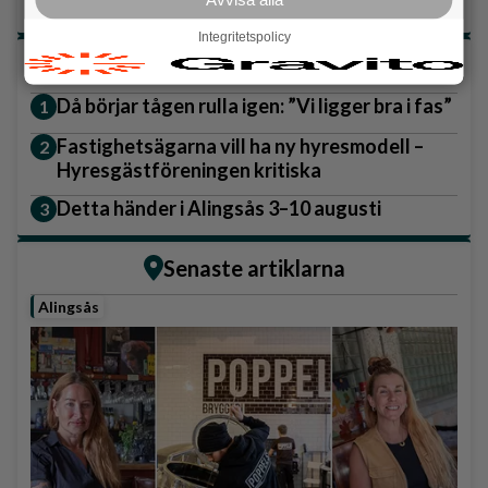
Integritetspolicy
Topp tre denna veckan
Då börjar tågen rulla igen: ”Vi ligger bra i fas”
Fastighetsägarna vill ha ny hyresmodell –
Hyresgästföreningen kritiska
Detta händer i Alingsås 3–10 augusti
Senaste artiklarna
Alingsås