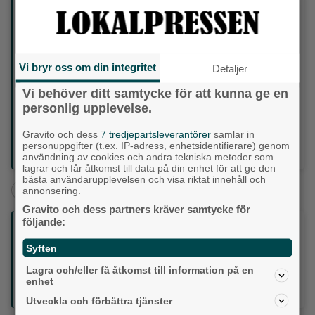
Var: Hillefors grynkvarn, Hilleforsvägen 9 i Stenkullen.
När: Vernissage 4–5 juli klockan 11–15. Utställningen
visas därefter varje helg fram till den 13 september.
Kvarndagarna arrangeras den 12–13 september.
Om utställningen: Genom cirka 200 bilder skildras
Vi bryr oss om din integritet
Detaljer
Säveån från källan i Vänga mosse utanför Borås till
utloppet i Göta älv. Motiven spänner från djur- och
Vi behöver ditt samtycke för att kunna ge en
naturupplevelser till mänsklig aktivitet längs ån, med
personlig upplevelse.
målet att visa både välkända miljöer och nya perspektiv
på ett av Västsveriges mest värdefulla vattendrag.
Gravito och dess
7 tredjepartsleverantörer
samlar in
Arrangörer: Lerums Fotoklubb i samarbete med
personuppgifter (t.ex. IP-adress, enhetsidentifierare) genom
Hillefors grynkvarn.
användning av cookies och andra tekniska metoder som
lagrar och får åtkomst till data på din enhet för att ge den
bästa användarupplevelsen och visa riktat innehåll och
+
+
Lerum
Kultur & Nöje
annonsering.
Gravito och dess partners kräver samtycke för
följande:
Följ oss på sociala medier:
Syften
Din enda lokaltidning som kommer på papper och är helt
Lagra och/eller få åtkomst till information på en
GRATIS!
enhet
Lokalpressen, på webben, i brevlådan och sociala medier.
Utveckla och förbättra tjänster