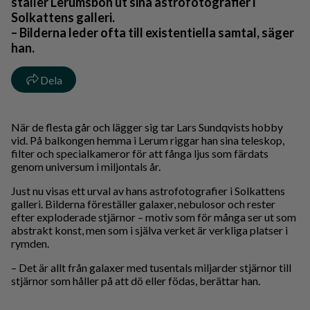
ställer Lerumsbon ut sina astrofotografier i
Solkattens galleri.
– Bilderna leder ofta till existentiella samtal, säger
han.
Dela
När de flesta går och lägger sig tar Lars Sundqvists hobby
vid. På balkongen hemma i Lerum riggar han sina teleskop,
filter och specialkameror för att fånga ljus som färdats
genom universum i miljontals år.
Just nu visas ett urval av hans astrofotografier i Solkattens
galleri. Bilderna föreställer galaxer, nebulosor och rester
efter exploderade stjärnor – motiv som för många ser ut som
abstrakt konst, men som i själva verket är verkliga platser i
rymden.
– Det är allt från galaxer med tusentals miljarder stjärnor till
stjärnor som håller på att dö eller födas, berättar han.