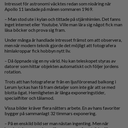
Intresset för astronomi väcktes redan som nioåring när
Apollo 11 landade på månen sommaren 1969.
– Man stod ute i kylan och tittade på stjärnhimlen. Det fanns
inget internet eller Youtube. Ville man lära sig något fick man
läsa böcker och prova sig fram.
Under många år handlade intresset främst om att observera,
men när modern teknik gjorde det möjligt att fotografera
himlakroppar fick hobbyn nytt liv.
– Då öppnade sig en ny värld. Nu kan teleskopet styras av
datorer som hittar objekten automatiskt och följer jordens
rotation.
Trots att han fotograferar från en ljusförorenad balkong i
Lerum lyckas han få fram detaljer som inte går att se med
blotta ögat. Hemligheten är långa exponeringstider,
specialfilter och tålamod.
Vissa bilder kräver flera nätters arbete. En av hans favoriter
bygger på sammanlagt 32 timmars exponering.
– På en enskild bild ser man nästan ingenting. Men när