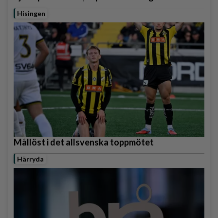
Hisingen
Mållöst i det allsvenska toppmötet
Härryda