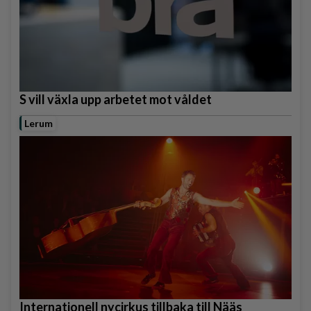
S vill växla upp arbetet mot våldet
Lerum
Internationell nycirkus tillbaka till Nääs