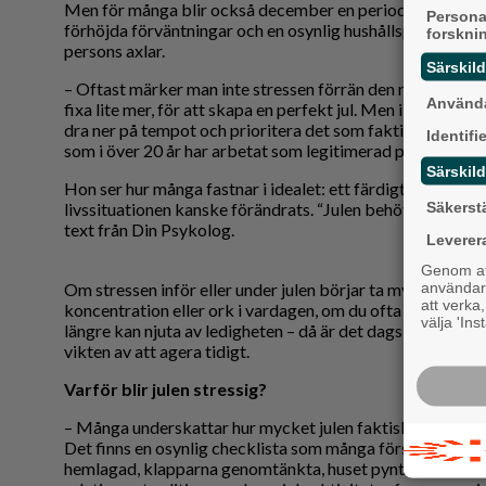
Men för många blir också december en period av överbela
Persona
förhöjda förväntningar och en osynlig hushållsproduktion
forskni
persons axlar.
Särskil
– Oftast märker man inte stressen förrän den redan har tagi
Använda
fixa lite mer, för att skapa en perfekt jul. Men i själva ver
dra ner på tempot och prioritera det som faktiskt betyde
Identifi
som i över 20 år har arbetat som legitimerad psykolog oc
Särskild
Hon ser hur många fastnar i idealet: ett färdigt julfirande
Säkerst
livssituationen kanske förändrats. “Julen behöver inte se li
text från Din Psykolog.
Leverer
Genom att
användaru
Om stressen inför eller under julen börjar ta mycket ener
att verka
koncentration eller ork i vardagen, om du ofta känner dig ot
välja 'Ins
längre kan njuta av ledigheten – då är det dags att ta hjä
vikten av att agera tidigt.
Varför blir julen stressig?
– Många underskattar hur mycket julen faktiskt innebär,
Det finns en osynlig checklist­a som många försöker uppfy
hemlagad, klapparna genomtänkta, huset pyntat och stäm