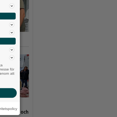
iakyrkan
ka
resse för
genom att
å
ritetspolicy
åpbubblor och