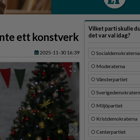
Vilket parti skulle d
inte ett konstverk
det var val idag?
2025-11-30 16:39
Socialdemokraterna
Moderaterna
Vänsterpartiet
Sverigedemokrater
Miljöpartiet
Kristdemokraterna
Centerpartiet