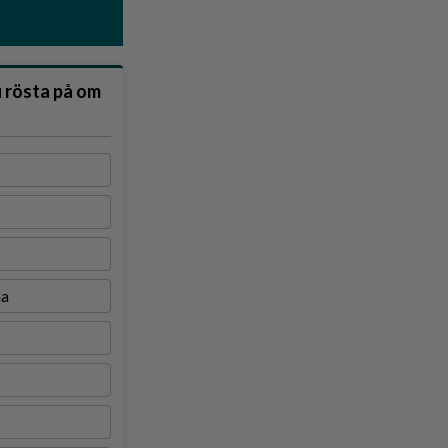
u rösta på om
na