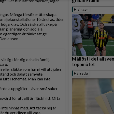
grillade räkor
igt. Det blir lätt för mycket, säger
Hisingen
ningar. Många försöker återskapa
familjekonstellationer förändras, tiden
 höga krav. Och så ska allt ske på
gar, planering och sociala
 egentligen är tänkt att ge
 Danielsson.
Mållöst i det allsve
iktigt för dig och din familj.
toppmötet
varo.
ler släkten om hur ni vill att julen
Härryda
rstånd och dåligt samvete.
a luft i schemat. Man kan inte
Fördela uppgifter – även små saker –
värd för att allt är fläckfritt. Ofta
 inte hinnas med. Att tacka nej är
är du verkligen vill vara.