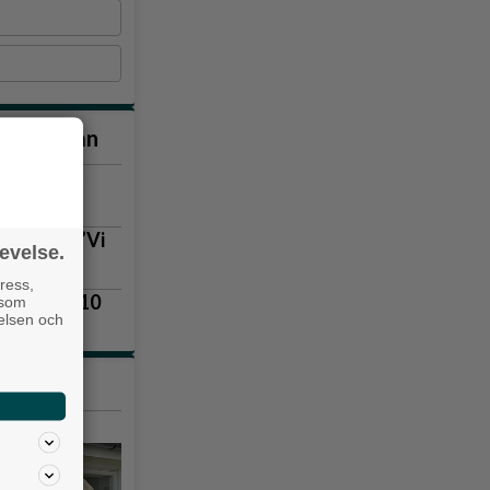
nna veckan
nnel är på
vägen
lla igen: ”Vi
evelse.
ress,
lingsås 3–10
 som
velsen och
tiklarna
nielsson kommer med flera bra tips för att minska julstressen.