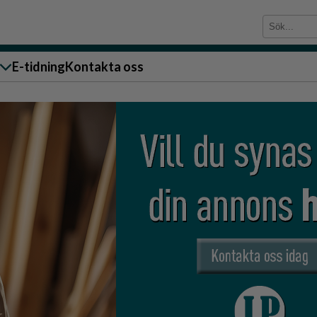
E-tidning
Kontakta oss
sändare till oss
g
ärra
n