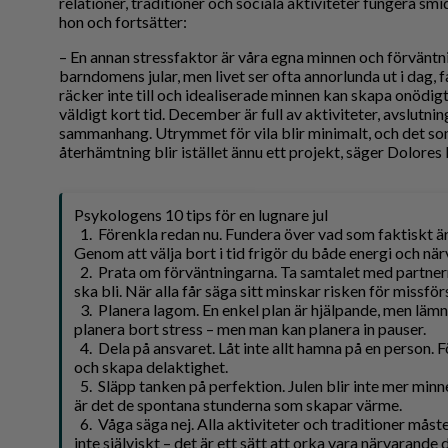
relationer, traditioner och sociala aktiviteter fungera smid
hon och fortsätter:
– En annan stressfaktor är våra egna minnen och förvänt
barndomens jular, men livet ser ofta annorlunda ut i dag, 
räcker inte till och idealiserade minnen kan skapa onödigt
väldigt kort tid. December är full av aktiviteter, avslutnin
sammanhang. Utrymmet för vila blir minimalt, och det som
återhämtning blir istället ännu ett projekt, säger Dolores
Psykologens 10 tips för en lugnare jul
1. Förenkla redan nu. Fundera över vad som faktiskt är v
Genom att välja bort i tid frigör du både energi och när
2. Prata om förväntningarna. Ta samtalet med partnern el
ska bli. När alla får säga sitt minskar risken för missfö
3. Planera lagom. En enkel plan är hjälpande, men lämn
planera bort stress – men man kan planera in pauser.
4. Dela på ansvaret. Låt inte allt hamna på en person. 
och skapa delaktighet.
5. Släpp tanken på perfektion. Julen blir inte mer minnes
är det de spontana stunderna som skapar värme.
6. Våga säga nej. Alla aktiviteter och traditioner måste
inte själviskt – det är ett sätt att orka vara närvarande d