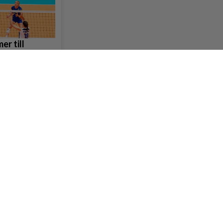
er till
rg
n till
g står åter i