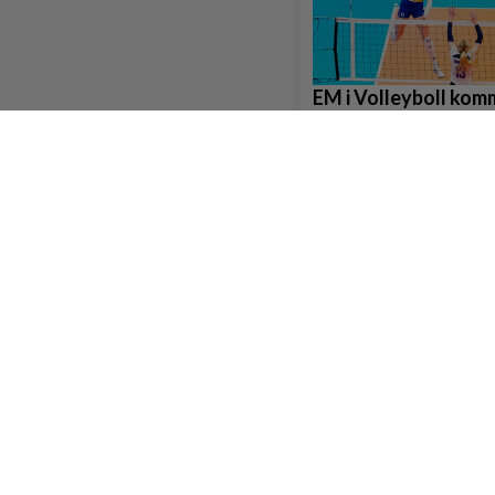
EM i Volleyboll komm
Sverige och Götebo
Sydväst
Ny deckare tar läsare
Björkekärr – Götebor
centrum