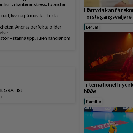
 hur vi hanterar stress. Ibland är
Härryda kan få rek
enad, lyssna på musik – korta
förstagångsväljare
igheten. Andras perfekta bilder
Lerum
else.
stor – stanna upp. Julen handlar om
Internationell nycirku
helt GRATIS!
Nääs
r.
Partille