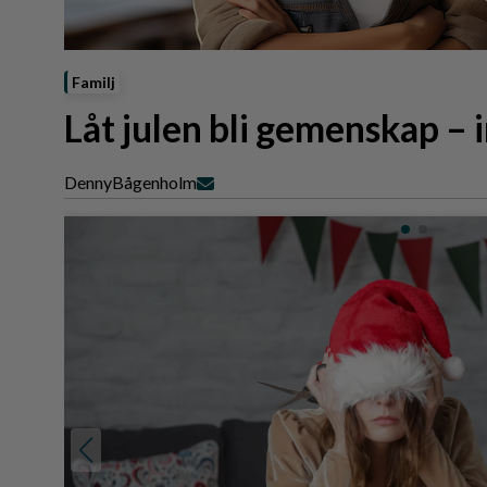
Reportage
Sport
Trafik
Familj
Låt julen bli gemenskap – 
Denny
Bågenholm