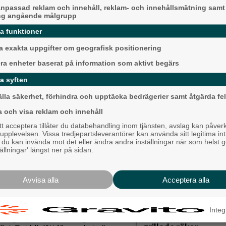
stning – av logistiska uppdrag,
npassad reklam och innehåll, reklam- och innehållsmätning samt
 som ofta läggs på någon enskild
ng angående målgrupp
da funktioner
t över. Man försöker hinna lite till,
 exakta uppgifter om geografisk positionering
ket blir den ofta bättre när vi vågar
r något, säger Dolores Danielsson
era enheter baserat på information som aktivt begärs
Ny pastor i Equmen
h föreläser om psykisk hälsa.
Långared
a syften
 som liknar föregående år – trots att
Backa/Kärra
älla säkerhet, förhindra och upptäcka bedrägerier samt åtgärda fel
kadan ut varje år", berättar hon i en
a och visa reklam och innehåll
 acceptera tillåter du databehandling inom tjänsten, avslag kan påver
pplevelsen. Vissa tredjepartsleverantörer kan använda sitt legitima int
gi och påverkar din sömn,
, du kan invända mot det eller ändra andra inställningar när som helst 
illräcklig, tappar lusten eller inte
tällningar' längst ner på sidan.
lp. Dolores Danielsson understryker
Avvisa alla
Acceptera alla
Karnevalstämning p
 både praktiskt och känslomässigt.
Backadagen
lla – granen ska vara perfekt, maten
Integ
Bjöds på trummor, s
ningen på topp. Samtidigt ska