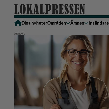
Dina nyheter
Områden
Ämnen
Insändare
Alingsås
Bostad
Skicka in
Härryda
Ekonomi
Alingsås
Lerum
Krönika
Härryda
Partille
Kultur & Nöje
Lerum
Göteborg
Familj
Partille
Backa/Kärra
Nyheter
Götebor
Hisingen
Backa/K
Näringsliv
Sydväst
Hisinge
Omsorg
Sydväst
Politik