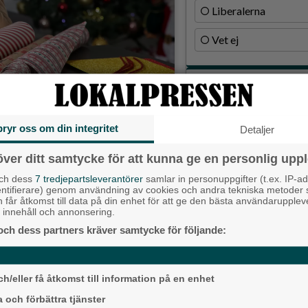
Liberalerna
Vet ej
Topp tre de
Milstolpen: Ny tu
plats under järn
bryr oss om din integritet
Detaljer
rme och gemenskap om du planerar rätt.
Då börjar tågen ru
över ditt samtycke för att kunna ge en personlig uppl
ligger bra i fas”
 av planering, nöjen och
och dess
7 tredjepartsleverantörer
samlar in personuppgifter (t.ex. IP-ad
Detta händer i A
entifierare) genom användning av cookies och andra tekniska metoder
ör att jakten på den “perfekta
h får åtkomst till data på din enhet för att ge den bästa användarupple
augusti
– och ger sina tio bästa tips för
at innehåll och annonsering.
och dess partners kräver samtycke för följande:
Senaste ar
Alingsås
h/eller få åtkomst till information på en enhet
Psykologen Dolores Da
privat
 och förbättra tjänster
kas uppstår en särskild stämning.