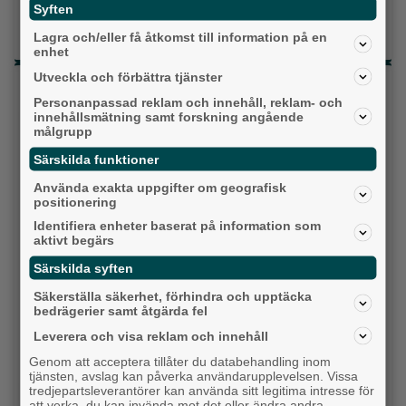
Ny pastor i Equmeniakyrkan Långared
Syften
Då börjar tågen rulla igen: ”Vi ligger bra i fas”
Lagra och/eller få åtkomst till information på en
enhet
Utveckla och förbättra tjänster
Senaste artiklarna
Personanpassad reklam och innehåll, reklam- och
innehållsmätning samt forskning angående
Alingsås
målgrupp
Särskilda funktioner
Använda exakta uppgifter om geografisk
positionering
Identifiera enheter baserat på information som
aktivt begärs
Särskilda syften
Säkerställa säkerhet, förhindra och upptäcka
bedrägerier samt åtgärda fel
Leverera och visa reklam och innehåll
En dag på traktor runt sjön Anten
Genom att acceptera tillåter du databehandling inom
tjänsten, avslag kan påverka användarupplevelsen. Vissa
Backa/Kärra
tredjepartsleverantörer kan använda sitt legitima intresse för
att verka, du kan invända mot det eller ändra andra