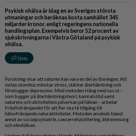
Psykisk ohälsa är idag en av Sveriges största
utmaningar och beräknas kosta samhället 345
miljarder kronor, enligt regeringens nationella
handlingsplan. Exempelvis beror 52 procent av
sjukskrivningarna i Västra Götaland på psykisk
ohälsa.
Dela
Forskning visar att naturen kan vara en del av lösningen. Att
vistas utomhus minskar stress, stärker återhämtning och
förebygger depression. Med metoden Häng med oss ut –
som bygger på återhämtningsteori, kamratstöd samt
naturens och aktivitetens påverkan på hälsan – arbetar
Friluftsfrämjandet för att fler ska få tillgång till
hälsofrämjande naturaktiviteter. Metoden används bland
annat av socialpsykiatrin, cancerrehabilitering, äldreomsorg
och elevhälsan.
I många fall är resultaten slående. Människor som tidigare