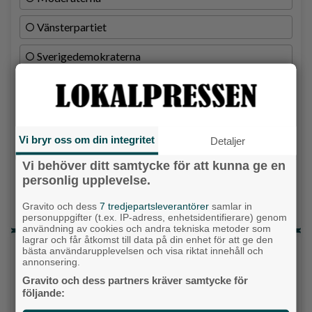
Vänsterpartiet
Sverigedemokraterna
Miljöpartiet
Kristdemokraterna
Vi bryr oss om din integritet
Detaljer
Centerpartiet
Vi behöver ditt samtycke för att kunna ge en
Liberalerna
personlig upplevelse.
Vet ej
Gravito och dess
7 tredjepartsleverantörer
samlar in
personuppgifter (t.ex. IP-adress, enhetsidentifierare) genom
användning av cookies och andra tekniska metoder som
lagrar och får åtkomst till data på din enhet för att ge den
Topp tre denna veckan
bästa användarupplevelsen och visa riktat innehåll och
annonsering.
Fastighetsägarna vill ha ny hyresmodell –
Gravito och dess partners kräver samtycke för
Hyresgästföreningen kritiska
följande: