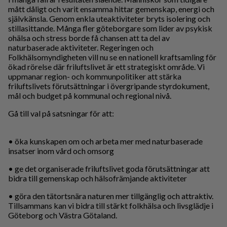
mått dåligt och varit ensamma hittar gemenskap, energi och
självkänsla. Genom enkla uteaktiviteter bryts isolering och
stillasittande. Många fler göteborgare som lider av psykisk
ohälsa och stress borde få chansen att ta del av
naturbaserade aktiviteter. Regeringen och
Folkhälsomyndigheten vill nu se en nationell kraftsamling för
ökad rörelse där friluftslivet är ett strategiskt område. Vi
uppmanar region- och kommunpolitiker att stärka
friluftslivets förutsättningar i övergripande styrdokument,
mål och budget på kommunal och regional nivå.
Gå till val på satsningar för att:
• öka kunskapen om och arbeta mer med naturbaserade
insatser inom vård och omsorg
• ge det organiserade friluftslivet goda förutsättningar att
bidra till gemenskap och hälsofrämjande aktiviteter
• göra den tätortsnära naturen mer tillgänglig och attraktiv.
Tillsammans kan vi bidra till stärkt folkhälsa och livsglädje i
Göteborg och Västra Götaland.