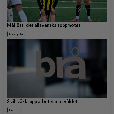
Mållöst i det allsvenska toppmötet
Härryda
S vill växla upp arbetet mot våldet
Lerum