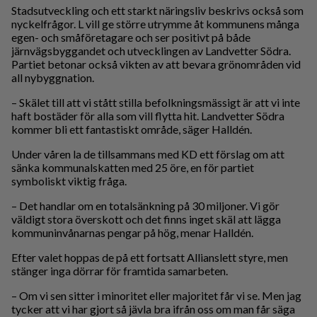
Stadsutveckling och ett starkt näringsliv beskrivs också som
nyckelfrågor. L vill ge större utrymme åt kommunens många
egen- och småföretagare och ser positivt på både
järnvägsbyggandet och utvecklingen av Landvetter Södra.
Partiet betonar också vikten av att bevara grönområden vid
all nybyggnation.
– Skälet till att vi stått stilla befolkningsmässigt är att vi inte
haft bostäder för alla som vill flytta hit. Landvetter Södra
kommer bli ett fantastiskt område, säger Halldén.
Under våren la de tillsammans med KD ett förslag om att
sänka kommunalskatten med 25 öre, en för partiet
symboliskt viktig fråga.
– Det handlar om en totalsänkning på 30 miljoner. Vi gör
väldigt stora överskott och det finns inget skäl att lägga
kommuninvånarnas pengar på hög, menar Halldén.
Efter valet hoppas de på ett fortsatt Allianslett styre, men
stänger inga dörrar för framtida samarbeten.
– Om vi sen sitter i minoritet eller majoritet får vi se. Men jag
tycker att vi har gjort så jävla bra ifrån oss om man får säga