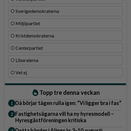
Sverigedemokraterna
Miljöpartiet
Kristdemokraterna
Centerpartiet
Liberalerna
Vet ej
Topp tre denna veckan
Då börjar tågen rulla igen: ”Vi ligger bra i fas”
Fastighetsägarna vill ha ny hyresmodell –
Hyresgästföreningen kritiska
Detta händer i Alingsås 3–10 augusti