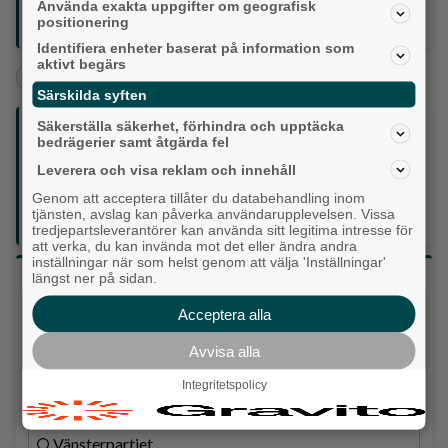
Använda exakta uppgifter om geografisk
bättre politiskt klimat. Kollektivtrafiken är också en
positionering
fråga som behöver hanteras”.
Identifiera enheter baserat på information som
aktivt begärs
+
Härryda
Val 2026
Särskilda syften
Säkerställa säkerhet, förhindra och upptäcka
Följ oss på sociala medier:
bedrägerier samt åtgärda fel
Leverera och visa reklam och innehåll
Din enda lokaltidning som kommer på papper och är helt
Genom att acceptera tillåter du databehandling inom
GRATIS!
tjänsten, avslag kan påverka användarupplevelsen. Vissa
Lokalpressen, på webben, i brevlådan och sociala medier.
tredjepartsleverantörer kan använda sitt legitima intresse för
att verka, du kan invända mot det eller ändra andra
inställningar när som helst genom att välja 'Inställningar'
längst ner på sidan.
Vilket parti skulle du rösta på om det var val
idag?
Acceptera alla
Avvisa alla
Socialdemokraterna
Integritetspolicy
Moderaterna
Vänsterpartiet