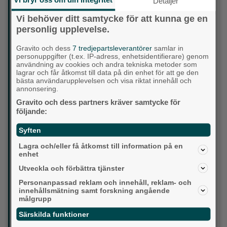
Detaljer
handlar om hur vi fördelar resurser, lokaler och
Vi behöver ditt samtycke för att kunna ge en
attraktioner. Vi kan också bli bättre på att kommunicera
personlig upplevelse.
vad som är på gång som kommun”.
Anders Halldén
Ålder: 73
Gravito och dess
7 tredjepartsleverantörer
samlar in
personuppgifter (t.ex. IP-adress, enhetsidentifierare) genom
Bor: Pixbo
användning av cookies och andra tekniska metoder som
Uppvuxen: Malmö
lagrar och får åtkomst till data på din enhet för att ge den
Familj: Fru och son
bästa användarupplevelsen och visa riktat innehåll och
Yrke: Organisationspsykolog
annonsering.
Intressen: Vara i naturen och släktforska
Gravito och dess partners kräver samtycke för
Aktuell: Gruppledare för Liberalerna i Härryda. Ledamot
följande:
i kommunstyrelsen, kommunfullmäktige och
beredningen för demokratifrågor. Ordförande för
Syften
styrelsen i Förbo.
Brinner för inom politiken: ”Just nu brinner jag för att
Lagra och/eller få åtkomst till information på en
rädda Liberalerna på riksnivå. Jag tror att det behövs ett
enhet
liberalt parti i riksdagen”.
Utveckla och förbättra tjänster
Bästa med Härryda: ”Närheten till det mesta: havet, stan,
Personanpassad reklam och innehåll, reklam- och
Gunnebo och Råda säteri… Jag älskar att bo i Pixbo-
innehållsmätning samt forskning angående
området. Och det finns ett otroligt utbud av föreningar
målgrupp
och aktiviteter”.
Det här behöver bli bättre: ”Att skapa en välfungerande
Särskilda funktioner
struktur när det gäller politiken. Och vi måste ha ett