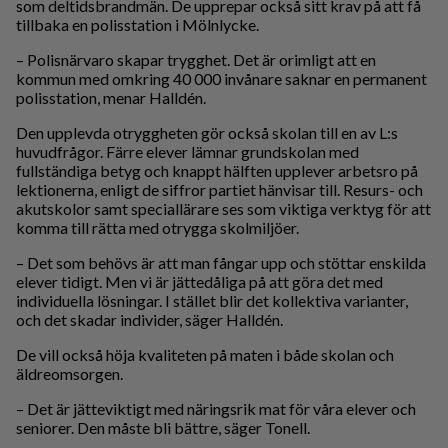
som deltidsbrandmän. De upprepar också sitt krav på att få
tillbaka en polisstation i Mölnlycke.
– Polisnärvaro skapar trygghet. Det är orimligt att en
kommun med omkring 40 000 invånare saknar en permanent
polisstation, menar Halldén.
Den upplevda otryggheten gör också skolan till en av L:s
huvudfrågor. Färre elever lämnar grundskolan med
fullständiga betyg och knappt hälften upplever arbetsro på
lektionerna, enligt de siffror partiet hänvisar till. Resurs- och
akutskolor samt speciallärare ses som viktiga verktyg för att
komma till rätta med otrygga skolmiljöer.
– Det som behövs är att man fångar upp och stöttar enskilda
elever tidigt. Men vi är jättedåliga på att göra det med
individuella lösningar. I stället blir det kollektiva varianter,
och det skadar individer, säger Halldén.
De vill också höja kvaliteten på maten i både skolan och
äldreomsorgen.
– Det är jätteviktigt med näringsrik mat för våra elever och
seniorer. Den måste bli bättre, säger Tonell.