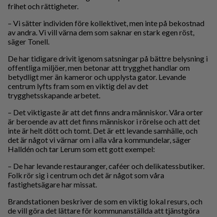
frihet och rättigheter.
– Vi sätter individen före kollektivet, men inte på bekostnad
av andra. Vi vill värna dem som saknar en stark egen röst,
säger Tonell.
De har tidigare drivit igenom satsningar på bättre belysning i
offentliga miljöer, men betonar att trygghet handlar om
betydligt mer än kameror och upplysta gator. Levande
centrum lyfts fram som en viktig del av det
trygghetsskapande arbetet.
– Det viktigaste är att det finns andra människor. Våra orter
är beroende av att det finns människor i rörelse och att det
inte är helt dött och tomt. Det är ett levande samhälle, och
det är något vi värnar om i alla våra kommundelar, säger
Halldén och tar Lerum som ett gott exempel:
– De har levande restauranger, caféer och delikatessbutiker.
Folk rör sig i centrum och det är något som våra
fastighetsägare har missat.
Brandstationen beskriver de som en viktig lokal resurs, och
de vill göra det lättare för kommunanställda att tjänstgöra