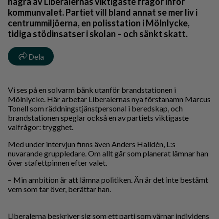
några av Liberalernas viktigaste frågor inför
kommunvalet. Partiet vill bland annat se mer liv i
centrummiljöerna, en polisstation i Mölnlycke,
tidiga stödinsatser i skolan – och sänkt skatt.
Dela
Vi ses på en solvarm bänk utanför brandstationen i
Mölnlycke. Här arbetar Liberalernas nya förstanamn Marcus
Tonell som räddningstjänstpersonal i beredskap, och
brandstationen speglar också en av partiets viktigaste
valfrågor: trygghet.
Med under intervjun finns även Anders Halldén, L:s
nuvarande gruppledare. Om allt går som planerat lämnar han
över stafettpinnen efter valet.
– Min ambition är att lämna politiken. Än är det inte bestämt
vem som tar över, berättar han.
Liberalerna beskriver sig som ett parti som värnar individens