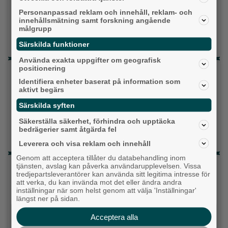
Personanpassad reklam och innehåll, reklam- och
Liberalerna
innehållsmätning samt forskning angående
målgrupp
Vet ej
Särskilda funktioner
Använda exakta uppgifter om geografisk
positionering
Topp tre denna veckan
Identifiera enheter baserat på information som
aktivt begärs
Milstolpen: Ny tunnel är på plats under
järnvägen
Särskilda syften
Detta händer i Alingsås 3–10 augusti
Säkerställa säkerhet, förhindra och upptäcka
bedrägerier samt åtgärda fel
Då börjar tågen rulla igen: ”Vi ligger bra i fas”
Leverera och visa reklam och innehåll
Genom att acceptera tillåter du databehandling inom
Senaste artiklarna
tjänsten, avslag kan påverka användarupplevelsen. Vissa
tredjepartsleverantörer kan använda sitt legitima intresse för
att verka, du kan invända mot det eller ändra andra
Alingsås
inställningar när som helst genom att välja 'Inställningar'
längst ner på sidan.
Acceptera alla