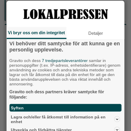
Din enda lokaltidning som kommer på papper och är helt
GRATIS!
Lokalpressen, på webben, i brevlådan och sociala medier.
Vilket parti skulle du rösta på om det var val
Vi bryr oss om din integritet
Detaljer
idag?
Vi behöver ditt samtycke för att kunna ge en
personlig upplevelse.
Socialdemokraterna
Gravito och dess
7 tredjepartsleverantörer
samlar in
personuppgifter (t.ex. IP-adress, enhetsidentifierare) genom
Moderaterna
användning av cookies och andra tekniska metoder som
lagrar och får åtkomst till data på din enhet för att ge den
Vänsterpartiet
bästa användarupplevelsen och visa riktat innehåll och
annonsering.
Sverigedemokraterna
Gravito och dess partners kräver samtycke för
följande:
Miljöpartiet
Syften
Kristdemokraterna
Lagra och/eller få åtkomst till information på en
enhet
Centerpartiet
Utveckla och förbättra tjänster