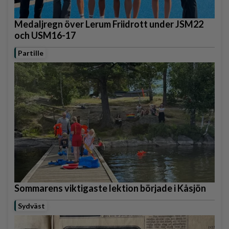
Medaljregn över Lerum Friidrott under JSM22
och USM16-17
Partille
Sommarens viktigaste lektion började i Kåsjön
Sydväst