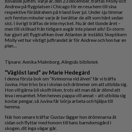
blivande julfilm. Varje år, den 23 december, träffas Molly och
Andrew på flygplatsen i Chicago för en resa hem till sina
respektive föräldrahem på Irland över jul. Under sju timmar
och femton minuter varje år berättar de allt som hänt sedan
sist. I övrigt träffas de inte mycket. Nu är det tionde året –
men till skillnad från tidigare avgår inte planet alls! En storm
har gjort att flygtrafiken över Atlanten är inställd. Skeptikern
Molly vet hur viktigt julfirandet är för Andrew och hon har en
plan…
Tipsare: Annika Malmborg, Alingsås bibliotek
”Väglöst land” av Marie Hedegård
I denna första bok om ”Kvinnorna vid älven” får vi träffa
Juvina. Hon trivs bra i skolan och drömmer om att utbilda sig.
Hon vill gärna bli skolfröken, trots att man då är dömd att
leva i ensamhet. Men hennes pappa vill annat – att utbilda sig
kostar pengar, så Juvina får börja arbeta och hjälpa till
hemma.
När hon senare träffar Gustav lägger hon drömmarna åt
sidan och flyttar med honom till hans barndomsgård i
skogen, dit inga vägar går.