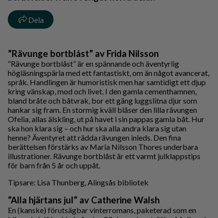
Dela
”Rävunge bortblåst” av Frida Nilsson
”Rävunge bortblåst” är en spännande och äventyrlig
högläsningspärla med ett fantastiskt, om än något avancerat,
språk. Handlingen är humoristisk men har samtidigt ett djup
kring vänskap, mod och livet. I den gamla cementhamnen,
bland bråte och båtvrak, bor ett gäng luggslitna djur som
hankar sig fram. En stormig kväll blåser den lilla rävungen
Ofelia, allas älskling, ut på havet i sin pappas gamla båt. Hur
ska hon klara sig – och hur ska alla andra klara sig utan
henne? Äventyret att rädda rävungen inleds. Den fina
berättelsen förstärks av Maria Nilsson Thores underbara
illustrationer. Rävunge bortblåst är ett varmt julklappstips
för barn från 5 år och uppåt.
Tipsare: Lisa Thunberg, Alingsås bibliotek
”Alla hjärtans jul” av Catherine Walsh
En (kanske) förutsägbar vinterromans, paketerad som en