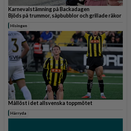
Karnevalstämning på Backadagen
Bjöds på trummor, såpbubblor och grillade räkor
Hisingen
Mållöst i det allsvenska toppmötet
Härryda