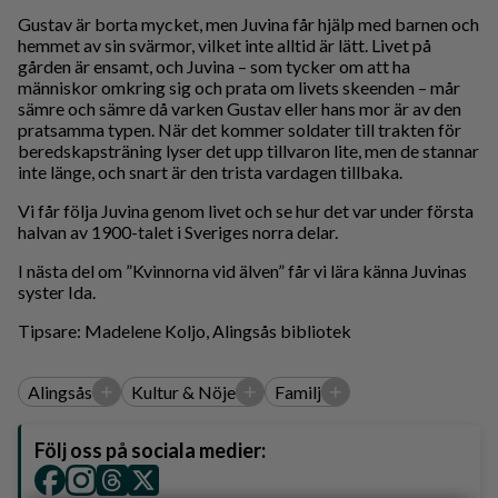
Gustav är borta mycket, men Juvina får hjälp med barnen och
hemmet av sin svärmor, vilket inte alltid är lätt. Livet på
gården är ensamt, och Juvina – som tycker om att ha
människor omkring sig och prata om livets skeenden – mår
sämre och sämre då varken Gustav eller hans mor är av den
pratsamma typen. När det kommer soldater till trakten för
beredskapsträning lyser det upp tillvaron lite, men de stannar
inte länge, och snart är den trista vardagen tillbaka.
Vi får följa Juvina genom livet och se hur det var under första
halvan av 1900-talet i Sveriges norra delar.
I nästa del om ”Kvinnorna vid älven” får vi lära känna Juvinas
syster Ida.
Tipsare: Madelene Koljo, Alingsås bibliotek
+
+
+
Alingsås
Kultur & Nöje
Familj
Följ oss på sociala medier: