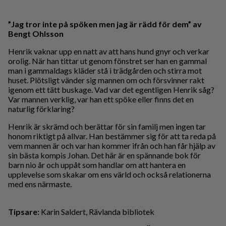
”Jag tror inte på spöken men jag är rädd för dem” av
Bengt Ohlsson
Henrik vaknar upp en natt av att hans hund gnyr och verkar
orolig. När han tittar ut genom fönstret ser han en gammal
man i gammaldags kläder stå i trädgården och stirra mot
huset. Plötsligt vänder sig mannen om och försvinner rakt
igenom ett tätt buskage. Vad var det egentligen Henrik såg?
Var mannen verklig, var han ett spöke eller finns det en
naturlig förklaring?
Henrik är skrämd och berättar för sin familj men ingen tar
honom riktigt på allvar. Han bestämmer sig för att ta reda på
vem mannen är och var han kommer ifrån och han får hjälp av
sin bästa kompis Johan. Det här är en spännande bok för
barn nio år och uppåt som handlar om att hantera en
upplevelse som skakar om ens värld och också relationerna
med ens närmaste.
Tipsare:
Karin Saldert, Rävlanda bibliotek