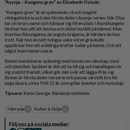
”Asynja – Kungens grav” av Elisabeth Östnäs
”Kungens grav” är en spännande, rå och magisk
vikingahistoria och den första delen i Asynja-serien. När Disa
tar sin brors namn och kämpar sig till en plats i Alsnökungens
hird har hon allt att bevisa och siktet inställt på hämnd. Men
livet hos Rävungarna, de yngsta krigarna, är hårdare än hon
trott. När hon en natt tvingas vaka vid en gravkulle
upptäcker hon att uråldriga krafter kallar på henne. Och att
något inom henne svarar.
Boken kombinerar spänning med teman om vänskap, mod
och identitet. Språket är lätt att ta till sig och handlingen rör
sig snabbt framåt, vilket gör den svår att lägga ifrån sig.
Boken är första delen i en serie och passar särskilt bra för
unga läsare, cirka 9 till 12 år, som gillar äventyr och mytologi.
Tipsare:
Karin George, Rävlanda bibliotek
+
+
Härryda
Kultur & Nöje
Följ oss på sociala medier: