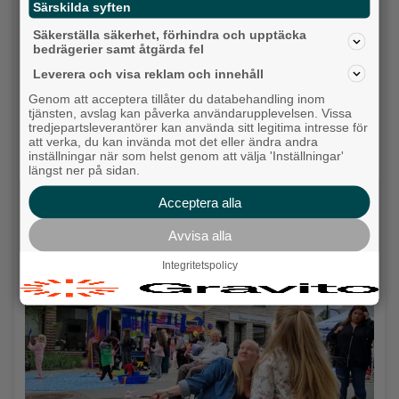
Särskilda syften
Säkerställa säkerhet, förhindra och upptäcka
bedrägerier samt åtgärda fel
Leverera och visa reklam och innehåll
Genom att acceptera tillåter du databehandling inom
tjänsten, avslag kan påverka användarupplevelsen. Vissa
tredjepartsleverantörer kan använda sitt legitima intresse för
att verka, du kan invända mot det eller ändra andra
inställningar när som helst genom att välja 'Inställningar'
längst ner på sidan.
Detta händer i Alingsås 3–10 augusti
Acceptera alla
Backa/Kärra
Avvisa alla
Integritetspolicy