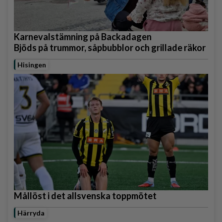
Karnevalstämning på Backadagen
Bjöds på trummor, såpbubblor och grillade räkor
Hisingen
Mållöst i det allsvenska toppmötet
Härryda