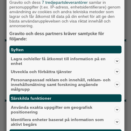
Gravito och dess
7 tredjepartsleverantörer
samlar in
Centerpartiet
personuppgifter (t.ex. IP-adress, enhetsidentifierare) genom
användning av cookies och andra tekniska metoder som
Liberalerna
lagrar och får åtkomst till data på din enhet för att ge den
bästa användarupplevelsen och visa riktat innehåll och
annonsering.
Vet ej
Gravito och dess partners kräver samtycke för
följande:
Topp tre denna veckan
Syften
Milstolpen: Ny tunnel är på plats under
Lagra och/eller få åtkomst till information på en
enhet
järnvägen
Utveckla och förbättra tjänster
Detta händer i Alingsås 3–10 augusti
Personanpassad reklam och innehåll, reklam- och
innehållsmätning samt forskning angående
Gatuköksklassiker blev succé – nu växlar
målgrupp
Ånga upp
Särskilda funktioner
Använda exakta uppgifter om geografisk
Senaste artiklarna
positionering
Alingsås
Identifiera enheter baserat på information som
aktivt begärs