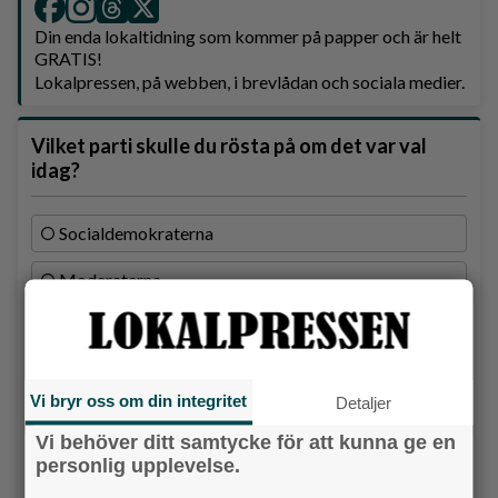
Din enda lokaltidning som kommer på papper och är helt
GRATIS!
Lokalpressen, på webben, i brevlådan och sociala medier.
Vilket parti skulle du rösta på om det var val
idag?
Socialdemokraterna
Moderaterna
Vänsterpartiet
Sverigedemokraterna
Vi bryr oss om din integritet
Detaljer
Miljöpartiet
Vi behöver ditt samtycke för att kunna ge en
personlig upplevelse.
Kristdemokraterna