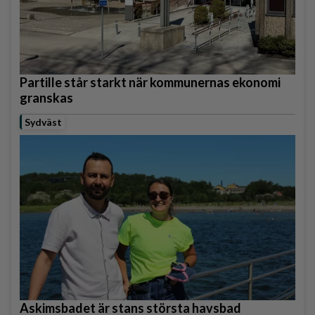
Partille står starkt när kommunernas ekonomi
granskas
Sydväst
Askimsbadet är stans största havsbad