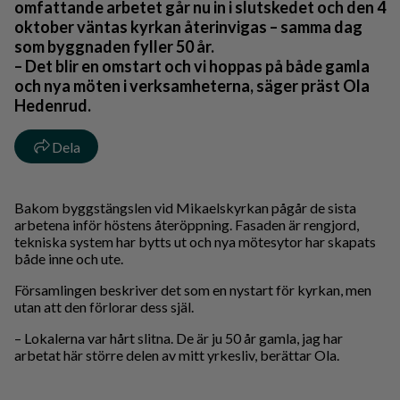
omfattande arbetet går nu in i slutskedet och den 4
oktober väntas kyrkan återinvigas – samma dag
som byggnaden fyller 50 år.
– Det blir en omstart och vi hoppas på både gamla
och nya möten i verksamheterna, säger präst Ola
Hedenrud.
Dela
Bakom byggstängslen vid Mikaelskyrkan pågår de sista
arbetena inför höstens återöppning. Fasaden är rengjord,
tekniska system har bytts ut och nya mötesytor har skapats
både inne och ute.
Församlingen beskriver det som en nystart för kyrkan, men
utan att den förlorar dess själ.
– Lokalerna var hårt slitna. De är ju 50 år gamla, jag har
arbetat här större delen av mitt yrkesliv, berättar Ola.