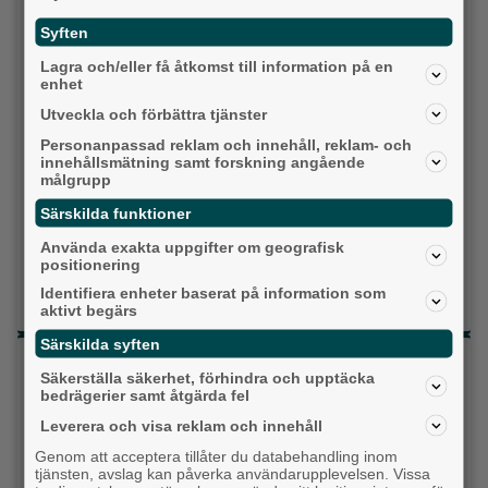
Vänsterpartiet
Syften
Sverigedemokraterna
Lagra och/eller få åtkomst till information på en
enhet
Miljöpartiet
Utveckla och förbättra tjänster
Personanpassad reklam och innehåll, reklam- och
Kristdemokraterna
innehållsmätning samt forskning angående
målgrupp
Centerpartiet
Särskilda funktioner
Liberalerna
Använda exakta uppgifter om geografisk
positionering
Vet ej
Identifiera enheter baserat på information som
aktivt begärs
Särskilda syften
Topp tre denna veckan
Säkerställa säkerhet, förhindra och upptäcka
bedrägerier samt åtgärda fel
Milstolpen: Ny tunnel är på plats under
järnvägen
Leverera och visa reklam och innehåll
Genom att acceptera tillåter du databehandling inom
Detta händer i Alingsås 3–10 augusti
tjänsten, avslag kan påverka användarupplevelsen. Vissa