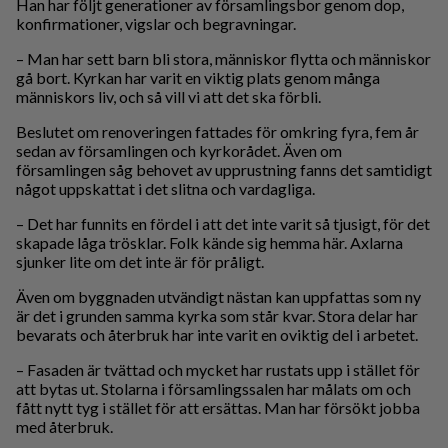
Han har följt generationer av församlingsbor genom dop,
konfirmationer, vigslar och begravningar.
– Man har sett barn bli stora, människor flytta och människor
gå bort. Kyrkan har varit en viktig plats genom många
människors liv, och så vill vi att det ska förbli.
Beslutet om renoveringen fattades för omkring fyra, fem år
sedan av församlingen och kyrkorådet. Även om
församlingen såg behovet av upprustning fanns det samtidigt
något uppskattat i det slitna och vardagliga.
– Det har funnits en fördel i att det inte varit så tjusigt, för det
skapade låga trösklar. Folk kände sig hemma här. Axlarna
sjunker lite om det inte är för pråligt.
Även om byggnaden utvändigt nästan kan uppfattas som ny
är det i grunden samma kyrka som står kvar. Stora delar har
bevarats och återbruk har inte varit en oviktig del i arbetet.
– Fasaden är tvättad och mycket har rustats upp i stället för
att bytas ut. Stolarna i församlingssalen har målats om och
fått nytt tyg i stället för att ersättas. Man har försökt jobba
med återbruk.