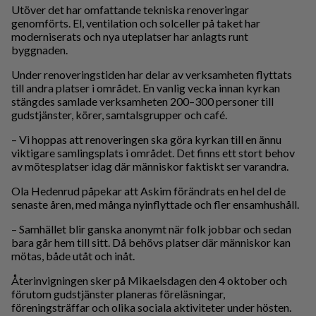
Utöver det har omfattande tekniska renoveringar
genomförts. El, ventilation och solceller på taket har
moderniserats och nya uteplatser har anlagts runt
byggnaden.
Under renoveringstiden har delar av verksamheten flyttats
till andra platser i området. En vanlig vecka innan kyrkan
stängdes samlade verksamheten 200–300 personer till
gudstjänster, körer, samtalsgrupper och café.
– Vi hoppas att renoveringen ska göra kyrkan till en ännu
viktigare samlingsplats i området. Det finns ett stort behov
av mötesplatser idag där människor faktiskt ser varandra.
Ola Hedenrud påpekar att Askim förändrats en hel del de
senaste åren, med många nyinflyttade och fler ensamhushåll.
– Samhället blir ganska anonymt när folk jobbar och sedan
bara går hem till sitt. Då behövs platser där människor kan
mötas, både utåt och inåt.
Återinvigningen sker på Mikaelsdagen den 4 oktober och
förutom gudstjänster planeras föreläsningar,
föreningsträffar och olika sociala aktiviteter under hösten.