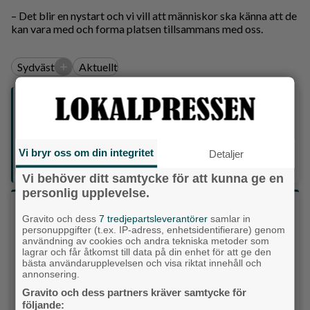
– Det blir en nystart och vi vill att människor ska känna att de
kan vara med och forma platsen tillsammans med oss.
+
Sydväst
Aktuellt
Följ oss på sociala medier:
Din enda lokaltidning som kommer på papper och är helt
Vi bryr oss om din integritet
GRATIS!
Detaljer
Lokalpressen, på webben, i brevlådan och sociala medier.
Vi behöver ditt samtycke för att kunna ge en
personlig upplevelse.
Vilket parti skulle du rösta på om det var val
Gravito och dess
7 tredjepartsleverantörer
samlar in
idag?
personuppgifter (t.ex. IP-adress, enhetsidentifierare) genom
användning av cookies och andra tekniska metoder som
lagrar och får åtkomst till data på din enhet för att ge den
Socialdemokraterna
bästa användarupplevelsen och visa riktat innehåll och
annonsering.
Moderaterna
Gravito och dess partners kräver samtycke för
följande: