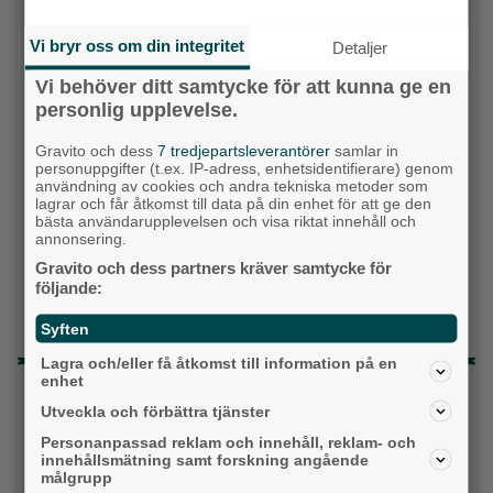
Vänsterpartiet
Vi bryr oss om din integritet
Detaljer
Vi behöver ditt samtycke för att kunna ge en
Sverigedemokraterna
personlig upplevelse.
Miljöpartiet
Gravito och dess
7 tredjepartsleverantörer
samlar in
personuppgifter (t.ex. IP-adress, enhetsidentifierare) genom
Kristdemokraterna
användning av cookies och andra tekniska metoder som
lagrar och får åtkomst till data på din enhet för att ge den
bästa användarupplevelsen och visa riktat innehåll och
Centerpartiet
annonsering.
Gravito och dess partners kräver samtycke för
Liberalerna
följande:
Vet ej
Syften
Lagra och/eller få åtkomst till information på en
enhet
Topp tre denna veckan
Utveckla och förbättra tjänster
Fastighetsägarna vill ha ny hyresmodell –
Personanpassad reklam och innehåll, reklam- och
Hyresgästföreningen kritiska
innehållsmätning samt forskning angående
målgrupp