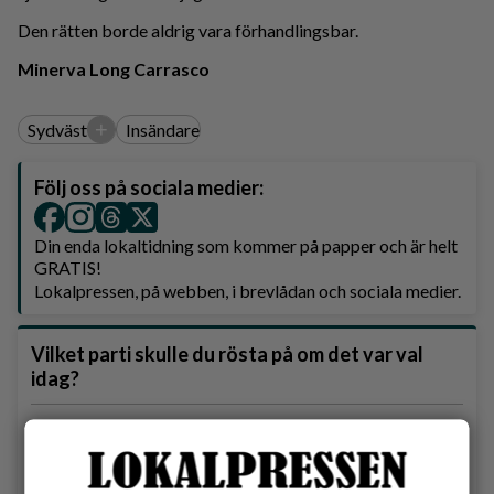
Den rätten borde aldrig vara förhandlingsbar.
Minerva Long Carrasco
+
Sydväst
Insändare
Följ oss på sociala medier:
Din enda lokaltidning som kommer på papper och är helt
GRATIS!
Lokalpressen, på webben, i brevlådan och sociala medier.
Vilket parti skulle du rösta på om det var val
idag?
Socialdemokraterna
Moderaterna