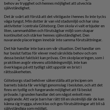
behov av trygghet och hennes möjlighet att utveckla
självständighet.
Det är svårt att förstå att det viktigaste i hennes liv inte tycks
väga tyngst. Min dotter är van vid stadsmiljö och har sina
aktiviteter i centrala Göteborg. Den skola vi valt erbjuder en
liten, sammanhållen och förutsägbar miljö som skapar
kontinuitet och stärker hennes självständighet. Den
nuvarande placeringen innebär inte samma förutsättningar.
Det här handlar inte bara om vår situation. Det handlar om
hur beslut fattas för elever med särskilda behov och om
dessa beslut faktiskt kan prövas. Om skolplaceringen, som i
praktiken avgör elevens utbildningsmiljö, inte kan
överklagas på ett tydligt sätt uppstår en brist i
rättssäkerheten.
Göteborgs stad behöver säkerställa att principen om
barnets bästa får verkligt genomslag i besluten, och att det
finns en tydlig och fungerande möjlighet att få beslut
prövade. I grunden handlar det om något enkelt men
avgörande. Att varje barn har rätt till en skolmiljö där de kan
känna sig trygga, utvecklas och ges förutsättningar att bli så
självständiga som möjligt.