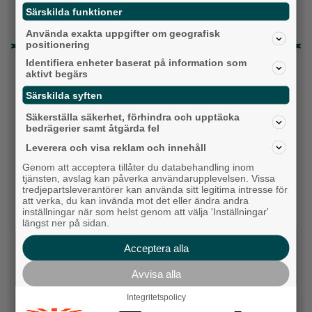
Då börjar tågen rulla igen: ”Vi ligger bra i fas”
Särskilda funktioner
Ny pastor i Equmeniakyrkan Långared
Använda exakta uppgifter om geografisk
positionering
Identifiera enheter baserat på information som
Senaste artiklarna
aktivt begärs
Alingsås
Särskilda syften
Säkerställa säkerhet, förhindra och upptäcka
bedrägerier samt åtgärda fel
Leverera och visa reklam och innehåll
Genom att acceptera tillåter du databehandling inom
tjänsten, avslag kan påverka användarupplevelsen. Vissa
tredjepartsleverantörer kan använda sitt legitima intresse för
att verka, du kan invända mot det eller ändra andra
inställningar när som helst genom att välja 'Inställningar'
längst ner på sidan.
Acceptera alla
Krögarnas kamp när tågen står stilla: "Vi
Avvisa alla
försöker bara överleva”
Integritetspolicy