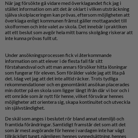
När jag försökte gå vidare med överklagandet fick jag i
stället information om att det är oklart i vilken utsträckning
själva skolplaceringen kan prövas, eftersom möjligheten att
överklaga enligt kommunen främst gäller mottagandet till
skolformen och inte valet av skola. Det innebär i praktiken
att ett beslut som avgör hela mitt barns skolgång riskerar att
inte kunna prövas fullt ut.
Under ansökningsprocessen fick vi återkommande
information om att elever i de flesta fall får sitt
förstahandsval och att man annars försöker hitta lösningar
som fungerar för eleven. Som förälder valde jag att lita på
det. Idag vet jag att det inte alltid räcker. Trots tydliga
rekommendationer och en genomtänkt ansökan placerades
min dotter på en skola som ligger långt ifrån där vi bor och i
ett område som är nytt för henne, vilket försvårar hennes
möjligheter att orientera sig, skapa kontinuitet och utveckla
sin självständighet.
De skäl som anges i beslutet rör bland annat utemiljö och
framtida förändringar. Samtidigt framstår det som att det
som är mest avgörande för henne i vardagen inte har vägt
tillräckligt tungt, nämligen: hennes synnedsättning, hennes