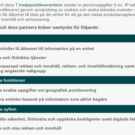
och dess
7 tredjepartsleverantörer
samlar in personuppgifter (t.ex. IP-ad
Alingsås
entifierare) genom användning av cookies och andra tekniska metoder
h får åtkomst till data på din enhet för att ge den bästa användarupple
at innehåll och annonsering.
och dess partners kräver samtycke för följande:
en taxi men som kostar som vanlig
 on demand, som innebär mindre
okas via en app eller telefon. Om allt
h/eller få åtkomst till information på en enhet
med start redan i höst.
 och förbättra tjänster
ser där det i dag inte går någon
Detta händer i Alin
are för trafik på Härryda kommun.
npassad reklam och innehåll, reklam- och innehållsmätning samt
ng angående målgrupp
augusti
uren nu har kommit till Mölnlycke
da funktioner
Backa/Kärra
 exakta uppgifter om geografisk positionering
 för projektet, då det tar ungefär 15
era enheter baserat på information som aktivt begärs
a syften
dragna turer på linje 610. Nyligen
älla säkerhet, förhindra och upptäcka bedrägerier samt åtgärda fel
ifter till region- och
r Västtrafik lovat att öka
a och visa reklam och innehåll