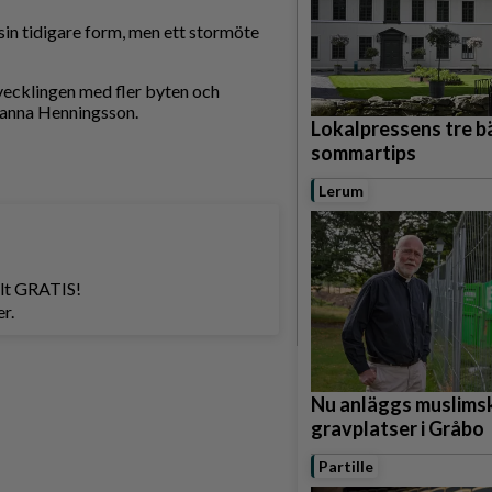
i sin tidigare form, men ett stormöte
tvecklingen med fler byten och
 Hanna Henningsson.
Lokalpressens tre b
sommartips
Lerum
helt GRATIS!
r.
Nu anläggs muslims
gravplatser i Gråbo
Partille