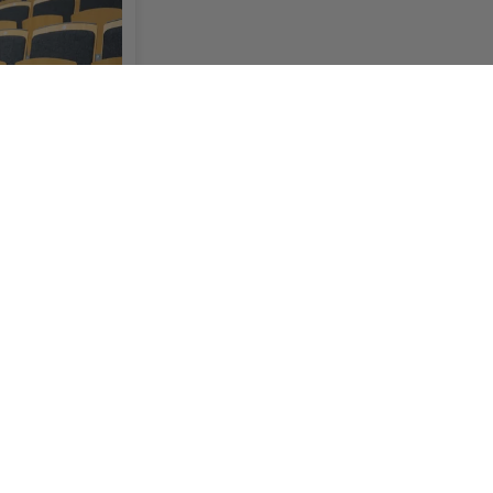
r säsongen –
s största