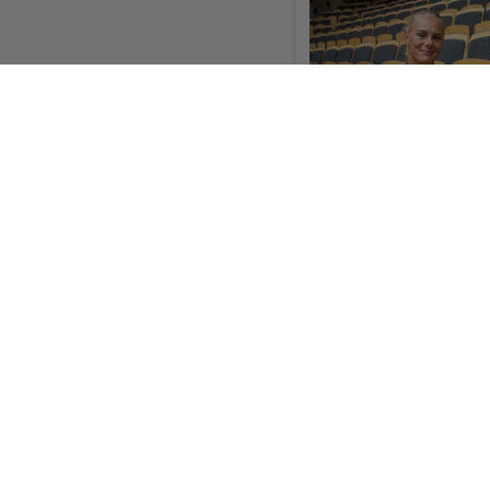
Sävehof rustar infö
hemvändare klar
Sydväst
Askimsbadet är stan
havsbad