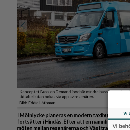
Reportage
Sport
Trafik
Konceptet Buss on Demand innebär mindre bussar som inte har 
tidtabell utan bokas via app av resenären.
Eddie Löthman
Vi 
I Mölnlycke planeras en modern taxibuss medan
fortsätter i Hindås. Efter att en namnlista med 
Vi beh
möten mellan resenärerna och Västtrafik för at