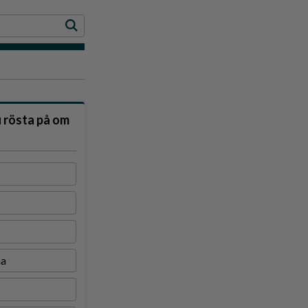
u rösta på om
na