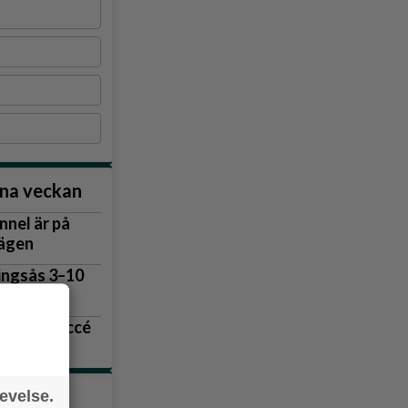
nna veckan
nnel är på
vägen
lingsås 3–10
om fortsätter kampen om kollektivtrafiken. Hon och andra missnöjda re
an haft möte med Västtrafik.
r blev succé
 upp
tiklarna
evelse.