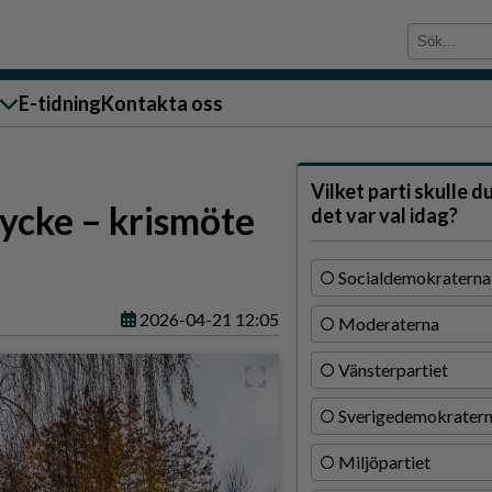
E-tidning
Kontakta oss
sändare till oss
Vilket parti skulle d
lycke – krismöte
det var val idag?
Socialdemokraterna
2026-04-21 12:05
Moderaterna
g
Vänsterpartiet
ärra
Sverigedemokrater
n
Miljöpartiet