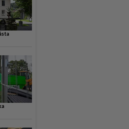
ästa
ka