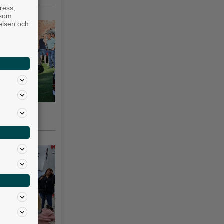
ress,
 som
velsen och
gsås 3–10