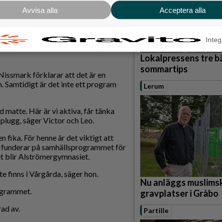
Avvisa alla
Acceptera alla
kolans restaurang- och
rseleverna Felicia Thorén, Victor
den.
Integ
en och om vilka ämnen vi läser, för
Lokalpressens tre b
sommartips
Nissmark förklarar att det är en
n. Samtidigt är det inte ett program
Lerum
d matte. Här är vi aktiva, får tänka
lugg, säger Victor och Leo.
 fika. För henne är det viktigt att
on funderar på samhällsprogrammet för
et blir Alströmergymnasiet.
nte finns i Vårgårda, säger hon.
Nu anläggs muslims
ogrammet.
gravplatser i Gråbo
rad av.
Partille