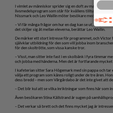
I vimlet av människor sprider sig en doft av mat. Det är s
livsmedelsprogram som står för kvällens tilltugg. Tredjeå
Nissmark och Leo Wallin möter besökare med glada leen
– Vi får många frågor om hur en dag kan se ut, om praktik
det skiljer sig åt mellan eleverna, berättar Leo Wallin.
De märker ett stort intresse för programmet, och Victor 
självklar utbildning för den som vill jobba inom bransche
för den skoltrötte, som vissa kanske tror.
– Visst, man sitter inte fast i en skolbänk i fyra timmar me
och jobba med händerna. Men det är fortfarande mycket p
I kafeterian sitter Sara Högemark med sin pappa och tar en
välja ett program som känns roligt under de tre åren. H
dess bredd – men som Vårgårdabo är det inte givet att d
– Det blir kul att se vilka inriktningar som finns här som i
Även besökaren Stina Källstrand är sugen på samhällspr
– Det verkar så brett och det finns mycket jag är intresse