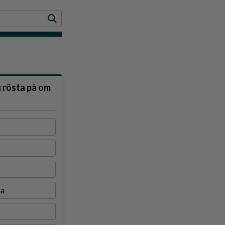
u rösta på om
na