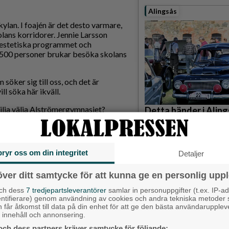
Alingsås
ylan. I foajén är det desto varmare,
lans korridorer. Jennie Larsson
 estetiska programmet och
500 personer brukar besöka skolans
öker sig till oss, och det är
ll söka här ikväll.
vilja välja Alströmergymnasiet?
Detta händer i Alin
augusti
der. Då finns andra gymnasier. Vi har
Backa/Kärra
finns program på andra orter, som
bryr oss om din integritet
Detaljer
 oss.
över ditt samtycke för att kunna ge en personlig uppl
och dess
7 tredjepartsleverantörer
samlar in personuppgifter (t.ex. IP-ad
asiet, då är det viktigt att vi visar
entifierare) genom användning av cookies och andra tekniska metoder
elever får den utbildning de har rätt
h får åtkomst till data på din enhet för att ge den bästa användarupple
sförlagd utbildning där de kanske också
at innehåll och annonsering.
och dess partners kräver samtycke för följande: