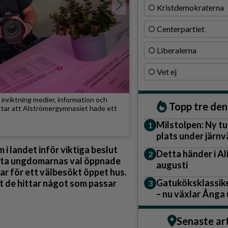
Kristdemokraterna
Centerpartiet
Liberalerna
Vet ej
nriktning medier, information och
Topp tre de
ttar att Alströmergymnasiet hade ett
Milstolpen: Ny tu
plats under järn
Enligt siffror från 
i landet inför viktiga beslut
i årets gymnasieval. 
Detta händer i A
Matilda Falk
ätta ungdomarnas val öppnade
augusti
ar för ett välbesökt öppet hus.
Gatuköksklassike
tt de hittar något som passar
– nu växlar Ånga
Senaste ar