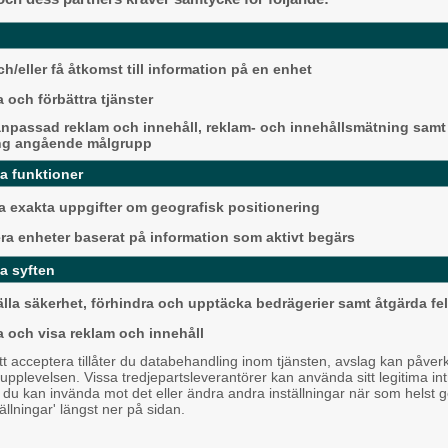
Karnevalstämning p
er, programinnehåll och vilka
Backadagen
Bjöds på trummor, s
h/eller få åtkomst till information på en enhet
, kan jag fortfarande bli till
grillade räkor
na? Och vad är egentligen skillnaden
 och förbättra tjänster
olform, så det är många som undrar
Hisingen
npassad reklam och innehåll, reklam- och innehållsmätning samt
ng angående målgrupp
ela Sverige. Så även på
da funktioner
 exakta uppgifter om geografisk positionering
sprogrammet är fullt i år.
era enheter baserat på information som aktivt begärs
ommun garanterar anställning om man
a syften
älla säkerhet, förhindra och upptäcka bedrägerier samt åtgärda fel
 yrket. Som undersköterska kan man i
Mållöst i det allsve
a och visa reklam och innehåll
toppmötet
 acceptera tillåter du databehandling inom tjänsten, avslag kan påver
ver att välja något de tycker verkar
Härryda
pplevelsen. Vissa tredjepartsleverantörer kan använda sitt legitima int
, du kan invända mot det eller ändra andra inställningar när som helst 
tällningar' längst ner på sidan.
viktigaste. Kanske inte alltid det som
väljer.