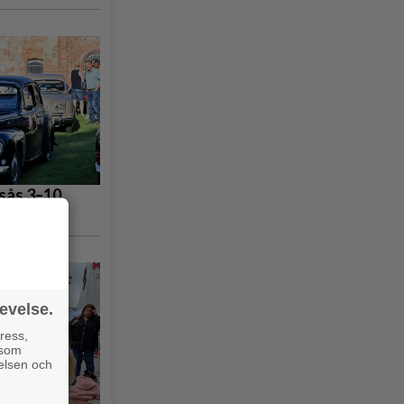
gsås 3–10
evelse.
ress,
 som
velsen och