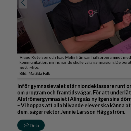
Reportage
Sport
Trafik
Viggo Ketelsen och Isac Melin från samhällsprogrammet med i
kommunikation, minns när de skulle välja gymnasium. De berä
gott rykte.
Matilda Falk
Inför gymnasievalet står niondeklassare runt om 
om program och framtidsvägar. För att underl
Alströmergymnasiet i Alingsås nyligen sina dörr
– Vi hoppas att alla blivande elever ska känna a
dem, säger rektor Jennie Larsson Häggström.
Dela