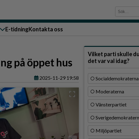
E-tidning
Kontakta oss
sändare till oss
Vilket parti skulle d
ing på öppet hus
det var val idag?
2025-11-29 19:58
Socialdemokraterna
Moderaterna
g
Vänsterpartiet
ärra
Sverigedemokrater
n
Miljöpartiet