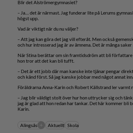
Blir det Alströmergymnasiet?
– Ja… det är närmast. Jag funderar lite på Lerums gymna
högst upp.
Vad är viktigt när du nu väljer?
– Att jag kan göra det jag vill efteråt. Men också gemensk
och hur intresserad jag är av ämnena. Det är många saker 
När Stina berättar om sin framtidsdröm att bli författare 
hon tror att det kan bli tufft.
– Det är ett jobb där man kanske inte tjänar pengar dire
och känd först. Så jag kanske jobbar med något annat inn
Föräldrarna Anna-Karin och Robert Källstrand ler varmt nä
– Jag blir väldigt stolt över hur hon uttrycker sig och tänk
jag är glad att hon redan har tankar. Det här kommer bli b
Karin.
+
Alingsås
Aktuellt
Skola