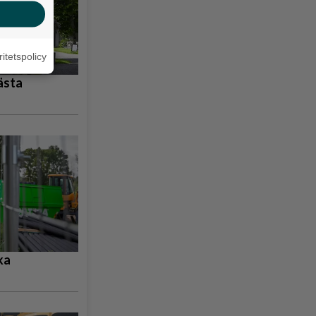
ritetspolicy
ästa
ka