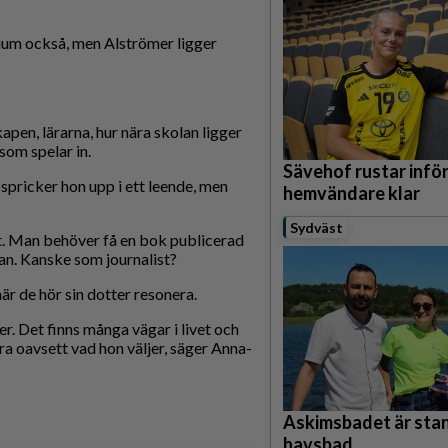
sium också, men Alströmer ligger
apen, lärarna, hur nära skolan ligger
som spelar in.
Sävehof rustar infö
spricker hon upp i ett leende, men
hemvändare klar
Sydväst
kt. Man behöver få en bok publicerad
an. Kanske som journalist?
r de hör sin dotter resonera.
er. Det finns många vägar i livet och
ra oavsett vad hon väljer, säger Anna-
Askimsbadet är stan
havsbad