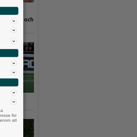
å
åpbubblor och
nska
ka
resse för
genom att