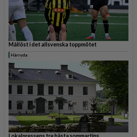
Mållöst i det allsvenska toppmötet
Härryda
Lokalpressens tre bästa sommartips