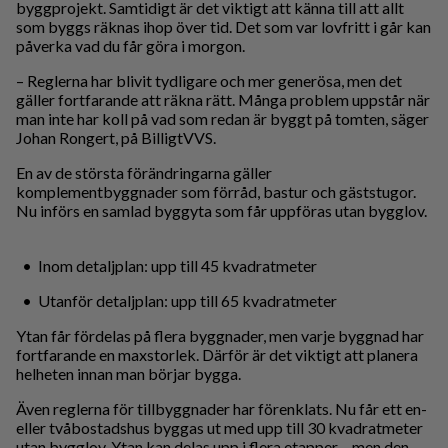
byggprojekt. Samtidigt är det viktigt att känna till att allt
som byggs räknas ihop över tid. Det som var lovfritt i går kan
påverka vad du får göra i morgon.
– Reglerna har blivit tydligare och mer generösa, men det
gäller fortfarande att räkna rätt. Många problem uppstår när
man inte har koll på vad som redan är byggt på tomten, säger
Johan Rongert, på BilligtVVS.
En av de största förändringarna gäller
komplementbyggnader som förråd, bastur och gäststugor.
Nu införs en samlad byggyta som får uppföras utan bygglov.
• Inom detaljplan: upp till 45 kvadratmeter
• Utanför detaljplan: upp till 65 kvadratmeter
Ytan får fördelas på flera byggnader, men varje byggnad har
fortfarande en maxstorlek. Därför är det viktigt att planera
helheten innan man börjar bygga.
Även reglerna för tillbyggnader har förenklats. Nu får ett en-
eller tvåbostadshus byggas ut med upp till 30 kvadratmeter
utan bygglov. Ytan kan delas upp i flera etapper – men den