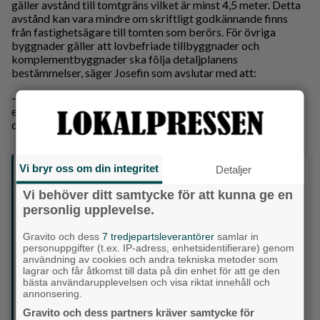
gäller avstånd till tomtgräns vilket är minst 4,5 meter. Detta
avstånd kan vara mindre om skriftligt godkännande finns
från fastighetsägare till tomten som berörs. För övriga
byggnader gäller att lovbefriade tillbyggnader och
komplementbyggnader ska följa detaljplanens
bestämmelser, säger Josefin som avslutar med att:
– Observera att Attefallsreglerna gäller inte längre utan har
ersatts av de nya reglerna kring lovbefrielse för tillbyggnad
och komplementbyggnad.
Vi bryr oss om din integritet
Så förändras reglerna – kort sammanfattning
Detaljer
• Komplementbyggnader: Upp till 45 m² inom detaljplan,
Vi behöver ditt samtycke för att kunna ge en
65 m² utanför
personlig upplevelse.
• Tillbyggnader: Upp till 30 m² utan bygglov, även i flera
etapper
Gravito och dess
7 tredjepartsleverantörer
samlar in
• Fasadändringar: Blir lovfria för småhus
personuppgifter (t.ex. IP-adress, enhetsidentifierare) genom
• Attefall: Ingen anmälan krävs, men reglerna gäller
användning av cookies och andra tekniska metoder som
• Vindar: Lättare att få bygglov
lagrar och får åtkomst till data på din enhet för att ge den
• Utanför detaljplan: Lokaler upp till 50 m² kan inredas
bästa användarupplevelsen och visa riktat innehåll och
lovfritt
annonsering.
Checklista innan du börjar bygga
Gravito och dess partners kräver samtycke för
• Räkna ihop allt som redan byggts på tomten