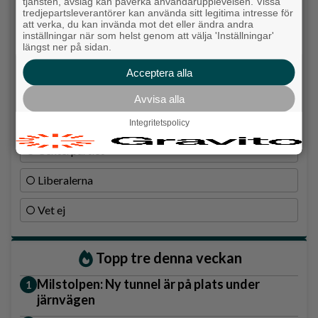
Moderaterna
tjänsten, avslag kan påverka användarupplevelsen. Vissa
tredjepartsleverantörer kan använda sitt legitima intresse för
att verka, du kan invända mot det eller ändra andra
Vänsterpartiet
inställningar när som helst genom att välja 'Inställningar'
längst ner på sidan.
Sverigedemokraterna
Acceptera alla
Miljöpartiet
Avvisa alla
Kristdemokraterna
Integritetspolicy
Centerpartiet
Liberalerna
Vet ej
Topp tre denna veckan
Milstolpen: Ny tunnel är på plats under
järnvägen