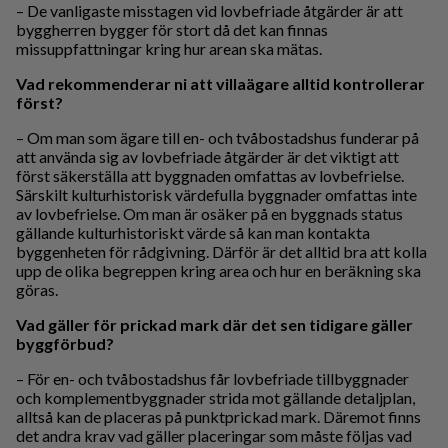
– De vanligaste misstagen vid lovbefriade åtgärder är att
byggherren bygger för stort då det kan finnas
missuppfattningar kring hur arean ska mätas.
Vad rekommenderar ni att villaägare alltid kontrollerar
först?
– Om man som ägare till en- och tvåbostadshus funderar på
att använda sig av lovbefriade åtgärder är det viktigt att
först säkerställa att byggnaden omfattas av lovbefrielse.
Särskilt kulturhistorisk värdefulla byggnader omfattas inte
av lovbefrielse. Om man är osäker på en byggnads status
gällande kulturhistoriskt värde så kan man kontakta
byggenheten för rådgivning. Därför är det alltid bra att kolla
upp de olika begreppen kring area och hur en beräkning ska
göras.
Vad gäller för prickad mark där det sen tidigare gäller
byggförbud?
– För en- och tvåbostadshus får lovbefriade tillbyggnader
och komplementbyggnader strida mot gällande detaljplan,
alltså kan de placeras på punktprickad mark. Däremot finns
det andra krav vad gäller placeringar som måste följas vad