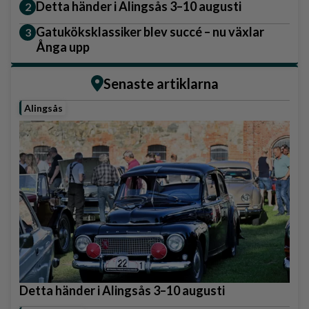
Detta händer i Alingsås 3–10 augusti
Gatuköksklassiker blev succé – nu växlar
Ånga upp
Senaste artiklarna
Alingsås
Detta händer i Alingsås 3–10 augusti