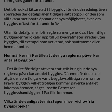
tomtgräns gäller fortfarande.
Det blir också lättare att få bygglov för vindsinredning, även
i områden där detaljplanen tidigare satt stopp. För den som
vill skapa mer boyta öppnar det nya möjligheter, även om
bygglov oftast fortfarande krävs.
Utanför detaljplanen blir reglerna mer generösa. I befintliga
byggnader får lokaler upp till 50 kvadratmeter inredas utan
bygglov, till exempel som verkstad, hobbyutrymme eller
hemmakontor.
Hur märker ni i Partille att de nya reglerna påverkar
antalet bygglov?
– Det är lite för tidigt att veta statistik kring hur de nya
reglerna påverkar antalet bygglov. Däremot är det en del
åtgärder som tidigare varit bygglovspliktiga som nu inte
kräver bygglov vilket troligen kommer påverka antalet
inkomna ärenden, säger Josefin Berntsson,
bygglovshandläggare i Partille kommun.
Vilka är de vanligaste misstagen ni ser vid lovfria
byggprojekt?