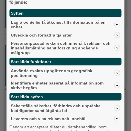
följande:
• Ta reda på om fastigheten ligger inom detaljplan
• Kontrollera avstånd till tomtgräns
Syften
• Kom ihåg: lovfritt betyder inte regelfritt
• Stäm av förutsättningarna innan byggstart
Lagra och/eller få åtkomst till information på en
enhet
Utveckla och förbättra tjänster
+
+
Partille
Bostad
Kommun
Personanpassad reklam och innehåll, reklam- och
innehållsmätning samt forskning angående
Följ oss på sociala medier:
målgrupp
Särskilda funktioner
Din enda lokaltidning som kommer på papper och är helt
Använda exakta uppgifter om geografisk
GRATIS!
positionering
Lokalpressen, på webben, i brevlådan och sociala medier.
Identifiera enheter baserat på information som
aktivt begärs
Vilket parti skulle du rösta på om det var val
Särskilda syften
idag?
Säkerställa säkerhet, förhindra och upptäcka
bedrägerier samt åtgärda fel
Leverera och visa reklam och innehåll
Socialdemokraterna
Genom att acceptera tillåter du databehandling inom