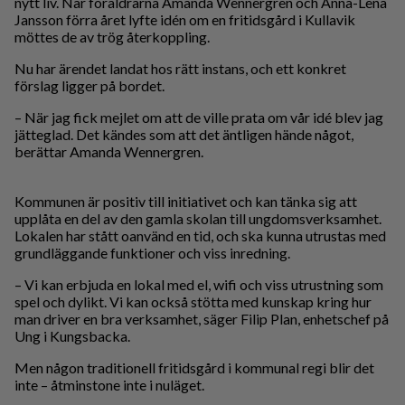
nytt liv. När föräldrarna Amanda Wennergren och Anna-Lena
Jansson förra året lyfte idén om en fritidsgård i Kullavik
möttes de av trög återkoppling.
Nu har ärendet landat hos rätt instans, och ett konkret
förslag ligger på bordet.
– När jag fick mejlet om att de ville prata om vår idé blev jag
jätteglad. Det kändes som att det äntligen hände något,
berättar Amanda Wennergren.
Kommunen är positiv till initiativet och kan tänka sig att
upplåta en del av den gamla skolan till ungdomsverksamhet.
Lokalen har stått oanvänd en tid, och ska kunna utrustas med
grundläggande funktioner och viss inredning.
– Vi kan erbjuda en lokal med el, wifi och viss utrustning som
spel och dylikt. Vi kan också stötta med kunskap kring hur
man driver en bra verksamhet, säger Filip Plan, enhetschef på
Ung i Kungsbacka.
Men någon traditionell fritidsgård i kommunal regi blir det
inte – åtminstone inte i nuläget.