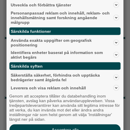
Centerpartiet
Utveckla och förbättra tjänster
Personanpassad reklam och innehåll, reklam- och
Liberalerna
innehållsmätning samt forskning angående
målgrupp
Vet ej
Särskilda funktioner
Använda exakta uppgifter om geografisk
Topp tre denna veckan
positionering
Identifiera enheter baserat på information som
Milstolpen: Ny tunnel är på plats under
aktivt begärs
järnvägen
Särskilda syften
Detta händer i Alingsås 3–10 augusti
Säkerställa säkerhet, förhindra och upptäcka
bedrägerier samt åtgärda fel
Gatuköksklassiker blev succé – nu växlar
Leverera och visa reklam och innehåll
Ånga upp
Genom att acceptera tillåter du databehandling inom
tjänsten, avslag kan påverka användarupplevelsen. Vissa
Senaste artiklarna
tredjepartsleverantörer kan använda sitt legitima intresse för
att verka, du kan invända mot det eller ändra andra
inställningar när som helst genom att välja 'Inställningar'
Alingsås
längst ner på sidan.
Acceptera alla