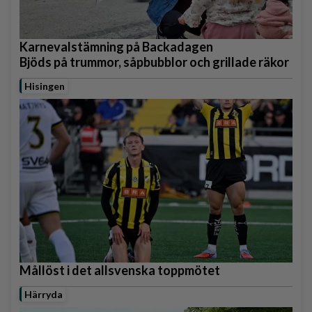
Karnevalstämning på Backadagen
Bjöds på trummor, såpbubblor och grillade räkor
Hisingen
Mållöst i det allsvenska toppmötet
Härryda