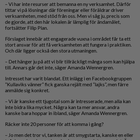
– Vi har inte resurser att bemanna en ny verksamhet. Därför
tittar vi på lösningar där föreningar eller föräldrar driver
verksamheten, med stöd från oss. Men vi såg ju, precis som
de gjorde, att den här lokalen är lämplig för ändamålet,
fortsätter Filip Plan.
Förslaget innebär att engagerade vuxna i området får ta ett
stort ansvar för att få verksamheten att fungera i praktiken.
Och där ligger också den stora utmaningen.
– Det hänger ju på att vi blir tillräckligt många som kan hjälpa
till. Annars går det inte, säger Amanda Wennergren.
Intresset har varit blandat. Ett inlägg i en Facebookgruppen
”Kullaviks vänner” fick ganska rejält med ”lajks”, men färre
anmälde sig konkret.
– Vi är kanske ett tjugotal som är intresserade, men alla kan
inte bidra lika mycket. Några kan ta mer ansvar, andra
kanske bara hoppar in ibland, säger Amanda Wennergren.
Räcker inte 20 personer för att komma i gång?
– Jo men det tror vi, tanken är att smygstarta, kanske en eller