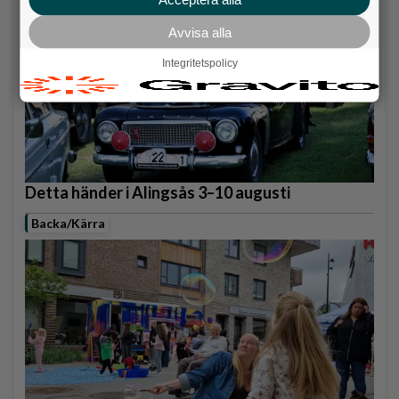
Avvisa alla
Integritetspolicy
Detta händer i Alingsås 3–10 augusti
Backa/Kärra