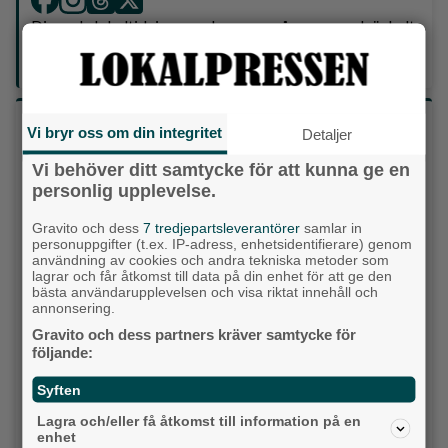
Din enda lokaltidning som kommer på papper och är helt
GRATIS!
Lokalpressen, på webben, i brevlådan och sociala medier.
Vilket parti skulle du rösta på om det var val
Vi bryr oss om din integritet
Detaljer
idag?
Vi behöver ditt samtycke för att kunna ge en
personlig upplevelse.
Socialdemokraterna
Gravito och dess
7 tredjepartsleverantörer
samlar in
Moderaterna
personuppgifter (t.ex. IP-adress, enhetsidentifierare) genom
användning av cookies och andra tekniska metoder som
lagrar och får åtkomst till data på din enhet för att ge den
Vänsterpartiet
bästa användarupplevelsen och visa riktat innehåll och
annonsering.
Sverigedemokraterna
Gravito och dess partners kräver samtycke för
följande:
Miljöpartiet
Syften
Kristdemokraterna
Lagra och/eller få åtkomst till information på en
enhet