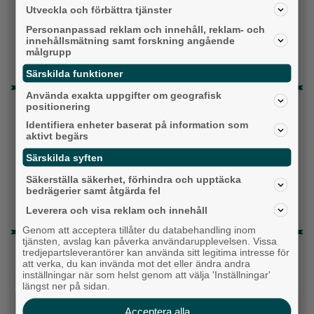
Centerpartiet
Utveckla och förbättra tjänster
Liberalerna
Personanpassad reklam och innehåll, reklam- och
innehållsmätning samt forskning angående
målgrupp
Vet ej
Särskilda funktioner
Använda exakta uppgifter om geografisk
Topp tre denna veckan
positionering
Identifiera enheter baserat på information som
Milstolpen: Ny tunnel är på plats under
aktivt begärs
järnvägen
Särskilda syften
Detta händer i Alingsås 3–10 augusti
Säkerställa säkerhet, förhindra och upptäcka
bedrägerier samt åtgärda fel
Gatuköksklassiker blev succé – nu växlar
Leverera och visa reklam och innehåll
Ånga upp
Genom att acceptera tillåter du databehandling inom
tjänsten, avslag kan påverka användarupplevelsen. Vissa
Senaste artiklarna
tredjepartsleverantörer kan använda sitt legitima intresse för
att verka, du kan invända mot det eller ändra andra
inställningar när som helst genom att välja 'Inställningar'
Alingsås
längst ner på sidan.
Acceptera alla