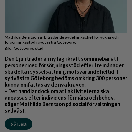
Mathilda Berntson är biträdande avdelningschef för vuxna och
försörjningsstöd i sydvästra Göteborg.
Göteborgs stad
Den 1 juli träder en ny lag i kraft som innebär att
personer med försörjningsstöd efter tre månader
ska delta i sysselsättning motsvarande heltid. I
sydvästra Göteborg bedöms omkring 300 personer
kunna omfattas av de nya kraven.
– Det handlar dock om att aktiviteterna ska
anpassas efter individens förmåga och behov,
säger Mathilda Berntson på socialförvaltningen
sydväst.
Dela