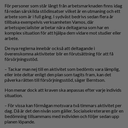
För personer som står långt från arbetsmarknaden finns idag
få redan särskilda stödinsatser vilket är en utmaning och ett
arbete som är i full gång. I sydväst bedrivs sedan flera år
tillbaka exempelvis verksamheten Vamos, där
arbetsspecialister arbetar nära deltagarna som har en
komplex situation för att hjälpa dem vidare mot studier eller
arbete.
De nya reglerna innebär också att deltagande i
överenskomna aktiviteter blir en förutsättning för att få
försörjningsstöd.
– Tackar man nej till en aktivitet som bedömts vara lämplig,
eller inte deltar enligt den plan som tagits fram, kan det
påverka rätten till försörjningsstöd, säger Berntson.
Hon menar dock att kraven ska anpassas efter varje individs
situation.
– För vissa kan förmågan motsvara två timmars aktivitet per
dag. Då är det den nivån som gäller. Socialsekreteraren gör en
bedömning tillsammans med individen och följer sedan upp
planen löpande.