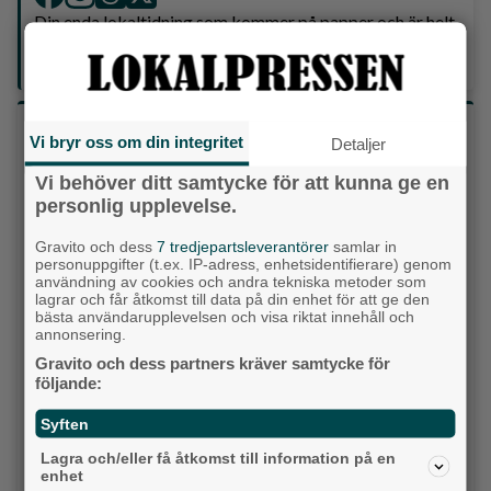
Din enda lokaltidning som kommer på papper och är helt
GRATIS!
Lokalpressen, på webben, i brevlådan och sociala medier.
Vilket parti skulle du rösta på om det var val
Vi bryr oss om din integritet
Detaljer
idag?
Vi behöver ditt samtycke för att kunna ge en
personlig upplevelse.
Socialdemokraterna
Gravito och dess
7 tredjepartsleverantörer
samlar in
Moderaterna
personuppgifter (t.ex. IP-adress, enhetsidentifierare) genom
användning av cookies och andra tekniska metoder som
lagrar och får åtkomst till data på din enhet för att ge den
Vänsterpartiet
bästa användarupplevelsen och visa riktat innehåll och
annonsering.
Sverigedemokraterna
Gravito och dess partners kräver samtycke för
följande:
Miljöpartiet
Syften
Kristdemokraterna
Lagra och/eller få åtkomst till information på en
enhet