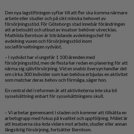
Den nya lagstiftningen syftar till att fler ska komma närmare
arbete eller studier och på sikt minska behovet av
försörjningsstöd. För Göteborgs stad innebär förändringen
att arbetssätt och utbud av insatser behöver utvecklas.
Mathilda Berntson är biträdande avdelningschef för
avdelning vuxen och försörjningsstöd inom
socialförvaltningen sydväst.
– I sydväst har vi ungefär 1 100 ärenden med
försörjningsstöd, men de flesta har redan en planering för att
närma sig självförsörjning. Vid en snabb översyn handlar det
om cirka 300 individer som kan behöva erbjudas en aktivitet
som matchar deras behov och förmåga, säger hon.
En central del i reformen är att aktiviteterna inte ska bli
sysselsättning enbart för sysselsättningens skull.
– Vi arbetar gemensamt i staden och kommer att tillsätta en
arbetsgrupp med fokus på kvalitet och uppföljning. Målet är
att insatserna ska leda vidare mot arbete, studier eller annan
långsiktig försörjning, fortsätter Berntson.