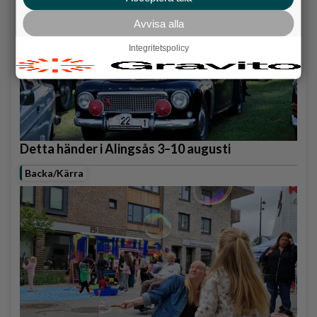
Avvisa alla
Integritetspolicy
Detta händer i Alingsås 3–10 augusti
Backa/Kärra