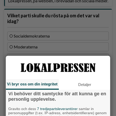
Lokalpressen, på webben, i brevlådan och sociala medier.
Vilket parti skulle du rösta på om det var val
idag?
Socialdemokraterna
Moderaterna
Vänsterpartiet
Sverigedemokraterna
Miljöpartiet
Vi bryr oss om din integritet
Detaljer
Kristdemokraterna
Vi behöver ditt samtycke för att kunna ge en
personlig upplevelse.
Centerpartiet
Gravito och dess
7 tredjepartsleverantörer
samlar in
Liberalerna
personuppgifter (t.ex. IP-adress, enhetsidentifierare) genom