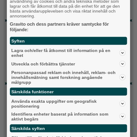
användning av cookies och andra tekniska metoder som
lagrar och får åtkomst till data på din enhet för att ge den
Vet ej
bästa användarupplevelsen och visa riktat innehåll och
annonsering.
Gravito och dess partners kräver samtycke för
Topp tre denna veckan
följande:
Milstolpen: Ny tunnel är på plats under
Syften
järnvägen
Lagra och/eller få åtkomst till information på en
enhet
Detta händer i Alingsås 3–10 augusti
Utveckla och förbättra tjänster
Gatuköksklassiker blev succé – nu växlar
Personanpassad reklam och innehåll, reklam- och
Ånga upp
innehållsmätning samt forskning angående
målgrupp
Senaste artiklarna
Särskilda funktioner
Använda exakta uppgifter om geografisk
Alingsås
positionering
Identifiera enheter baserat på information som
aktivt begärs
Särskilda syften