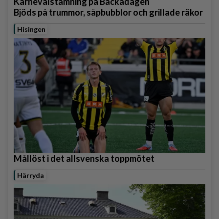
Karnevalstämning på Backadagen
Bjöds på trummor, såpbubblor och grillade räkor
Hisingen
Mållöst i det allsvenska toppmötet
Härryda