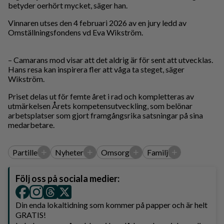
betyder oerhört mycket, säger han.
Vinnaren utses den 4 februari 2026 av en jury ledd av
Omställningsfondens vd Eva Wikström.
– Camarans mod visar att det aldrig är för sent att utvecklas.
Hans resa kan inspirera fler att våga ta steget, säger
Wikström.
Priset delas ut för femte året i rad och kompletteras av
utmärkelsen Årets kompetensutveckling, som belönar
arbetsplatser som gjort framgångsrika satsningar på sina
medarbetare.
+
+
+
+
Partille
Nyheter
Omsorg
Familj
Följ oss på sociala medier:
Din enda lokaltidning som kommer på papper och är helt
GRATIS!