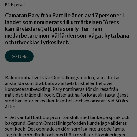
privat
Camaran Pary från Partille är en av 17 personer i
landet som nominerats till utmärkelsen "Årets
karriärväxlare", ett pris som lyfter fram
medarbetare inom välfärden som vågat byta bana
och utvecklas i yrkeslivet.
Dela
Bakom initiativet står Omställningsfonden, som stöttar
anställda som drabbats av arbetsbrist eller behöver
kompetensutveckling. Pary nomineras för sin resa från
måltidsbiträde till kock. Efter att ha förlorat sin fasta tjänst
stod han inför en osäker framtid – och en omstart vid 50 års
ålder.
– Det var tufft att börja om, särskilt med tanke på språk och
bakgrund. Genom Omställningsfonden kunde jag valideras
som kock. Det öppnade en dörr som jag inte trodde fanns.
Jag fick jobb direkt och med bättre villkor. Nomineringen