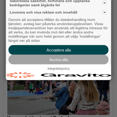
Säkerställa säkerhet, förhindra och upptäcka
bedrägerier samt åtgärda fel
Leverera och visa reklam och innehåll
Genom att acceptera tillåter du databehandling inom
tjänsten, avslag kan påverka användarupplevelsen. Vissa
tredjepartsleverantörer kan använda sitt legitima intresse för
att verka, du kan invända mot det eller ändra andra
inställningar när som helst genom att välja 'Inställningar'
Detta händer i Alingsås 3–10 augusti
längst ner på sidan.
Backa/Kärra
Acceptera alla
Avvisa alla
Integritetspolicy