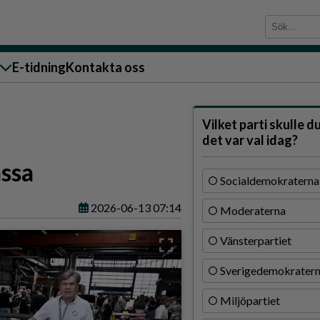
E-tidning
Kontakta oss
sändare till oss
Vilket parti skulle d
det var val idag?
ässa
Socialdemokraterna
2026-06-13 07:14
Moderaterna
g
Vänsterpartiet
ärra
Sverigedemokrater
n
Miljöpartiet