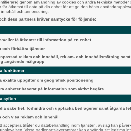
entifierare) genom användning av cookies och andra tekniska metoder
Alingsås
h får åtkomst till data på din enhet för att ge den bästa användarupple
at innehåll och annonsering.
och dess partners kräver samtycke för följande:
an dess byggt upp en lång karriär
h/eller få åtkomst till information på en enhet
at STCC, drivit egna team och
 och förbättra tjänster
npassad reklam och innehåll, reklam- och innehållsmätning samt
sedan STCC under slutet av 1990-
ng angående målgrupp
Detta händer i Alin
ari Challenge och olika GT-serier,
augusti
da funktioner
Backa/Kärra
 exakta uppgifter om geografisk positionering
ng, som erbjuder teamverksamhet,
 tävla på hög nivå.
era enheter baserat på information som aktivt begärs
a syften
pa andra förare genom teamet, säger
älla säkerhet, förhindra och upptäcka bedrägerier samt åtgärda fel
a och visa reklam och innehåll
kinen inte lämnat motorsporten helt
gssammanhang.
 acceptera tillåter du databehandling inom tjänsten, avslag kan påver
pplevelsen. Vissa tredjepartsleverantörer kan använda sitt legitima int