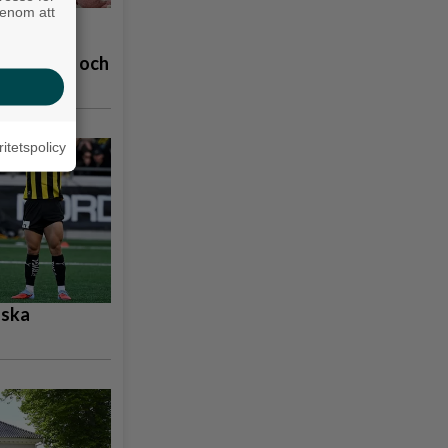
genom att
å
åpbubblor och
ritetspolicy
nska