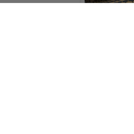
Sävehof rustar infö
hemvändare klar
Sydväst
Askimsbadet är stan
havsbad