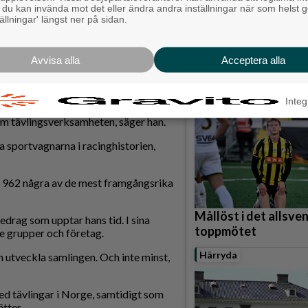
, du kan invända mot det eller ändra andra inställningar när som helst 
er längre, men ibland ställer jag upp i
Karnevalstämning p
tällningar' längst ner på sidan.
Backadagen
Bjöds på trummor, s
k bilsamlingen som stod i fokus.
grillade räkor
.
Avvisa alla
Acceptera alla
Hisingen
019, en modern tävlingsbil som
Integ
nom tävlingsverksamheten, säger han.
sportvagnarna i racinghistorien,
h 962 några av de mest framgångsrika
Mållöst i det allsve
redrag som upptar hans tid. I sina
toppmötet
de grupper och företag.
Härryda
 utveckla samlingen. Och inte minst,
d tävlingar i Norge, samtidigt som
tter.