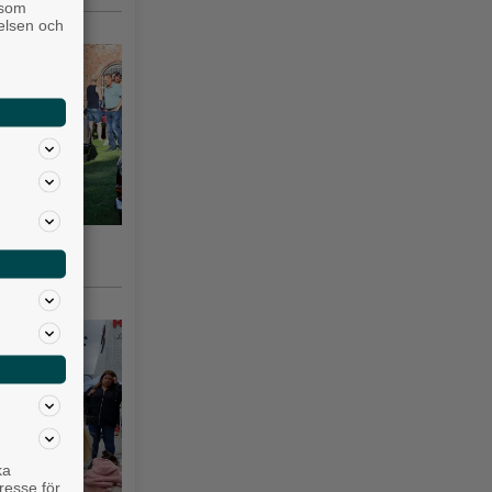
 som
velsen och
gsås 3–10
ka
resse för