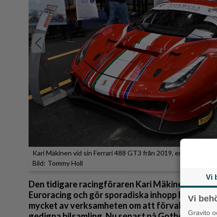
Reportage
Sport
Trafik
Kari Mäkinen vid sin Ferrari 488 GT3 från 2019, en vanlig model
Tommy Holl
Vi 
Den tidigare racingföraren Kari Mäkinen från H
Euroracing och gör sporadiska inhopp bakom ra
Vi beh
mycket av verksamheten om att förvalta, visa up
Gravito 
gedigna bilsamling. Nu senast på Gothenburg cla