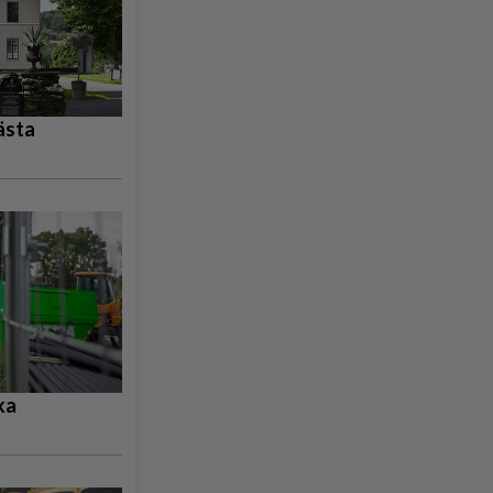
ästa
ka