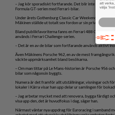
att verka
– Jag kör sporadiskt fortfarande. Det blir inte hela säsong
välja 'Ins
Formula GT-serien med Ferrari-bilar.
Under årets Gothenburg Classic Car Weekend var det doc
Mäkinen ställde ut totalt sex fordon ur sin privata samling
Bland publikfavoriterna fanns en Ferrari 488 GT3 från 2
används i Ferrari Challenge-serien.
– Det är en av de bilar som fortfarande används aktivt i
Även Mäkinens Porsche 962, en av de mest framgångsrika 
väckte uppmärksamhet bland besökarna.
– Om man tittar på Le Mans-historien är Porsche 956 oc
bilar som någonsin byggts.
Numera är det framför allt utställningar, visningar och fö
lokaler i Kärra visar han upp delar ur samlingen för boka
– Jag arbetar mycket med att renovera, bygga färdigt och
visa upp den, det är huvudfokus i dag, säger han.
Närmast väntar nya uppdrag för Euroracing i samband me
arbetet med att utveckla utställningsverksamheten fortsä