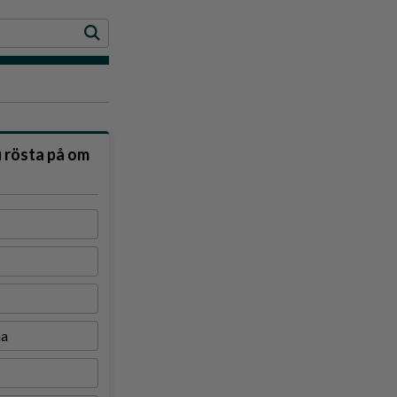
u rösta på om
na