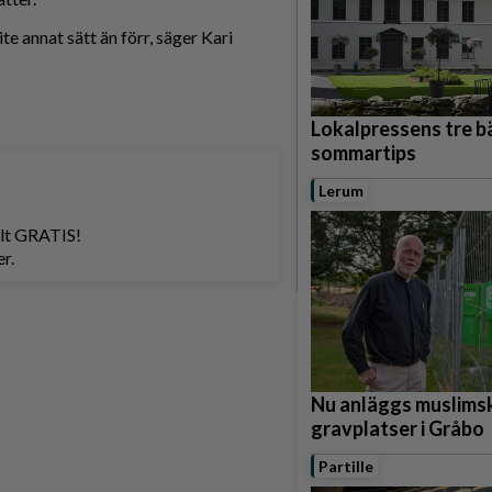
te annat sätt än förr, säger Kari
Lokalpressens tre b
sommartips
Lerum
helt GRATIS!
r.
Nu anläggs muslims
gravplatser i Gråbo
Partille