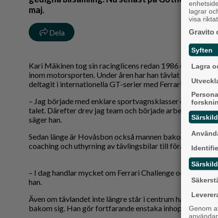
enhetsid
maj.
lagrar oc
visa rikt
Gravito 
Dela
Syften
Kari Mäkinen tog sin racinglicens redan 1986 och har sed
Lagra oc
inom motorsporten. Under åren har han tävlat i bland ann
Utveckla
deltagit i internationella GT-serier med Ferrari.
Persona
– Jag började med enklare sportvagnsklasser och körde 
forskni
talet. Därefter drev jag team och började arbeta med Ferr
Särskil
säger han.
Använda
Sedan länge är Hovåsbon också mannen bakom Euroraci
coaching och uthyrning av tävlingsbilar till förare som vill
Identifi
Särskild
– I dag handlar mycket om Ferrari Challenge och att hjäl
Säkerst
han.
Leverer
Även om tävlandet inte längre står i centrum har Kari Mä
bakom sig. Han gör fortfarande enstaka inhopp i tävlin
Genom att
användaru