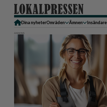
Dina nyheter
Områden
Ämnen
Insändare
Alingsås
Bostad
Skicka in
Härryda
Ekonomi
Alingsås
Lerum
Krönika
Härryda
Partille
Kultur & Nöje
Lerum
Göteborg
Familj
Partille
Backa/Kärra
Nyheter
Götebor
Hisingen
Backa/K
Näringsliv
Sydväst
Hisinge
Omsorg
Sydväst
Politik