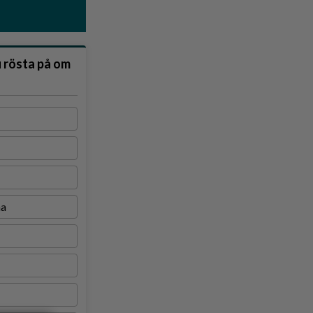
u rösta på om
na