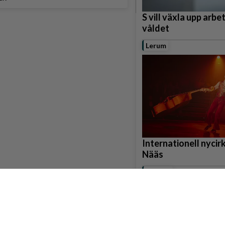
S vill växla upp arbe
våldet
Lerum
Internationell nycirku
Nääs
Partille