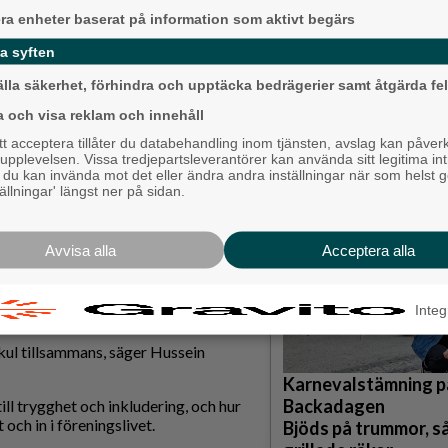
t vi gör uppskattas, säger Gabriel
era enheter baserat på information som aktivt begärs
a syften
ittande och minska ensamhet. Hösten
 – en verksamhet där elever själva
älla säkerhet, förhindra och upptäcka bedrägerier samt åtgärda fel
a och visa reklam och innehåll
Ny pastor i Equmen
 acceptera tillåter du databehandling inom tjänsten, avslag kan påver
, särskilt för elever som ofta står
Långared
pplevelsen. Vissa tredjepartsleverantörer kan använda sitt legitima int
, du kan invända mot det eller ändra andra inställningar när som helst 
Backa/Kärra
tällningar' längst ner på sidan.
r och en elevstyrelse med 18
a sig är stort, och styrelsen möts
Avvisa alla
Acceptera alla
k och golf, och målet är att alla ska
mnastiktävling som lockade stort
Integ
r kul tillsammans, säger Hussein
Karnevalstämning p
Backadagen
ll trygghet och inkludering, och hur
och in i föreningslivet.
Bjöds på trummor, s