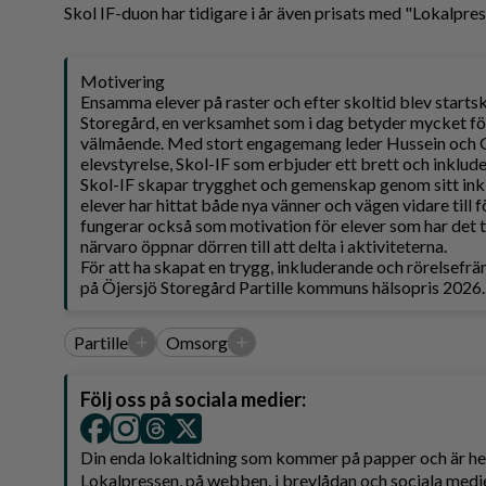
Skol IF-duon har tidigare i år även prisats med "Lokalpres
Motivering
Ensamma elever på raster och efter skoltid blev startsk
Storegård, en verksamhet som i dag betyder mycket fö
välmående. Med stort engagemang leder Hussein och G
elevstyrelse, Skol-IF som erbjuder ett brett och inklud
Skol-IF skapar trygghet och gemenskap genom sitt ink
elever har hittat både nya vänner och vägen vidare till
fungerar också som motivation för elever som har det tu
närvaro öppnar dörren till att delta i aktiviteterna.
För att ha skapat en trygg, inkluderande och rörelsefr
på Öjersjö Storegård Partille kommuns hälsopris 2026.
+
+
Partille
Omsorg
Följ oss på sociala medier:
Din enda lokaltidning som kommer på papper och är 
Lokalpressen, på webben, i brevlådan och sociala medie