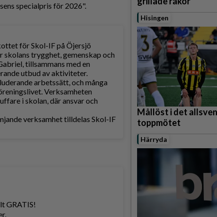
grillade räkor
sens specialpris för 2026".
Hisingen
ottet för Skol-IF på Öjersjö
r skolans trygghet, gemenskap och
abriel, tillsammans med en
erande utbud av aktiviteter.
luderande arbetssätt, och många
 föreningslivet. Verksamheten
ffare i skolan, där ansvar och
Mållöst i det allsve
ämjande verksamhet tilldelas Skol-IF
toppmötet
Härryda
helt GRATIS!
r.