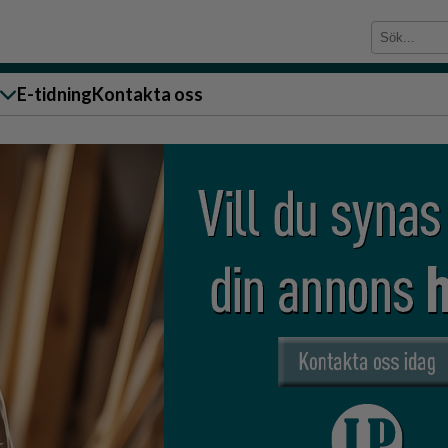
E-tidning
Kontakta oss
sändare till oss
g
ärra
n