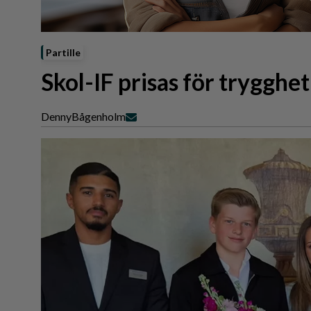
Reportage
Sport
Trafik
Partille
Skol-IF prisas för trygghet
Denny
Bågenholm