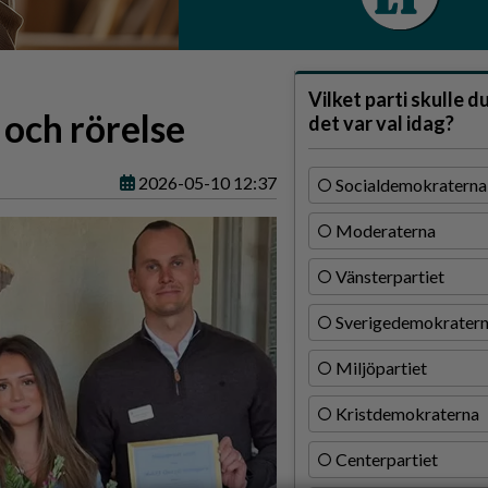
Vilket parti skulle d
 och rörelse
det var val idag?
2026-05-10 12:37
Socialdemokraterna
Moderaterna
Vänsterpartiet
Sverigedemokrater
Miljöpartiet
Kristdemokraterna
Centerpartiet