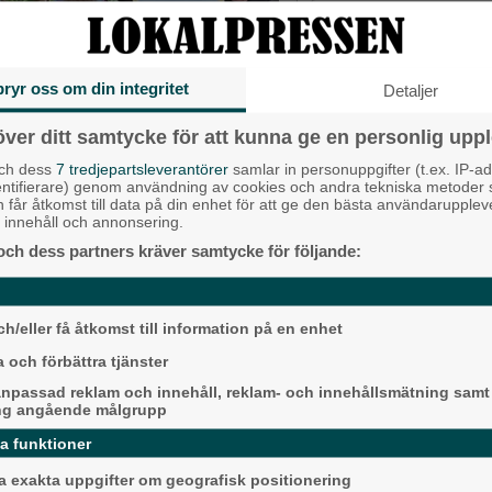
Liberalerna
Vet ej
bryr oss om din integritet
Detaljer
Topp tre de
över ditt samtycke för att kunna ge en personlig uppl
vstyrelsen) samt Gabriel Andersson
och dess
7 tredjepartsleverantörer
samlar in personuppgifter (t.ex. IP-ad
Milstolpen: Ny tu
entifierare) genom användning av cookies och andra tekniska metoder
plats under järn
h får åtkomst till data på din enhet för att ge den bästa användarupple
mmuns hälsopris 2026.
at innehåll och annonsering.
Då börjar tågen ru
e arbete med att skapa rörelse,
och dess partners kräver samtycke för följande:
ligger bra i fas”
t ha hjälpt många att hitta in i
Detta händer i A
augusti
h/eller få åtkomst till information på en enhet
 och förbättra tjänster
Senaste ar
npassad reklam och innehåll, reklam- och innehållsmätning samt
ng angående målgrupp
maj. På plats fanns initiativtagarna,
Alingsås
ussein Younes, tillsammans med
da funktioner
 exakta uppgifter om geografisk positionering