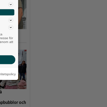
iakyrkan
ka
resse för
genom att
ritetspolicy
å
åpbubblor och