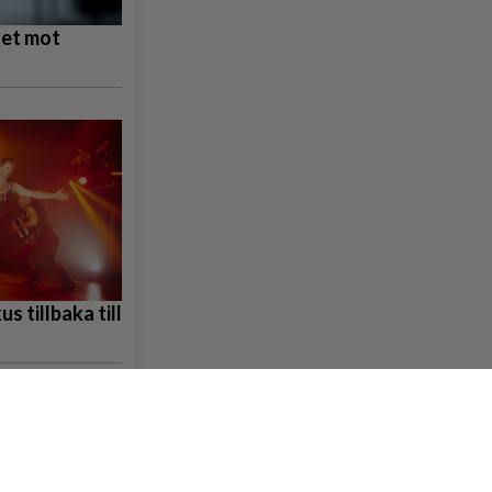
tet mot
s tillbaka till