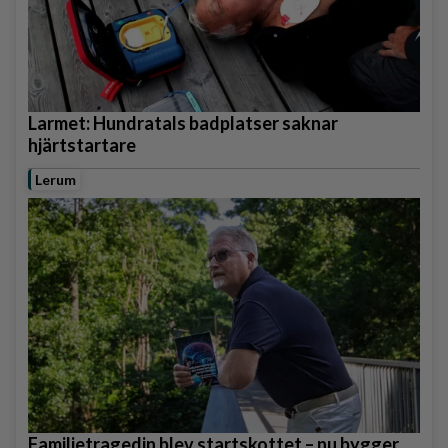
Larmet: Hundratals badplatser saknar
hjärtstartare
Lerum
Familjetragedin blev startskottet – nu bygger