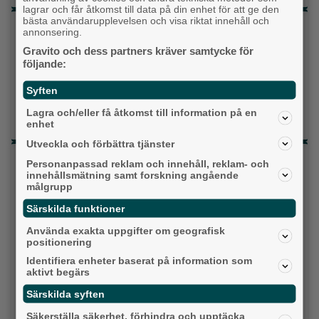
lagrar och får åtkomst till data på din enhet för att ge den
bästa användarupplevelsen och visa riktat innehåll och
Topp tre denna veckan
annonsering.
Gravito och dess partners kräver samtycke för
Fastighetsägarna vill ha ny hyresmodell –
följande:
Hyresgästföreningen kritiska
Syften
Då börjar tågen rulla igen: ”Vi ligger bra i fas”
Lagra och/eller få åtkomst till information på en
Ny pastor i Equmeniakyrkan Långared
enhet
Utveckla och förbättra tjänster
Senaste artiklarna
Personanpassad reklam och innehåll, reklam- och
innehållsmätning samt forskning angående
målgrupp
Alingsås
Särskilda funktioner
Använda exakta uppgifter om geografisk
positionering
Identifiera enheter baserat på information som
aktivt begärs
Särskilda syften
Säkerställa säkerhet, förhindra och upptäcka