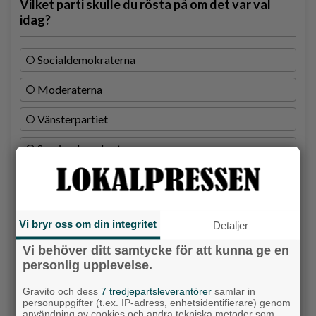
Vilket parti skulle du rösta på om det var val
idag?
Socialdemokraterna
Moderaterna
Vänsterpartiet
Sverigedemokraterna
Miljöpartiet
Kristdemokraterna
Vi bryr oss om din integritet
Detaljer
Centerpartiet
Vi behöver ditt samtycke för att kunna ge en
personlig upplevelse.
Liberalerna
Gravito och dess
7 tredjepartsleverantörer
samlar in
Vet ej
personuppgifter (t.ex. IP-adress, enhetsidentifierare) genom
användning av cookies och andra tekniska metoder som