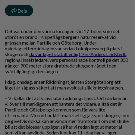
Dela
Det var under den varma lördagen, vid 17-tiden, som det
utbröt en brand i Knipeflågsbergens naturreservat vid
gränsen mellan Partille och Göteborg. Under
måndagseftermiddagen var sedan Lokalpressen på plats i
skogen och
då var läget stabilt enligt Per-Anders Lindstedt
,
regional insatsledare, vars personal hade kontroll på det 300
gånger 900 meter stora drabbade skogsområdet i den
svårtillgängliga terrängen.
I dag, onsdag, anser Räddningstjänsten Storgöteborg att
läget är såpass säkert att man avslutat släckningsinsatsen.
– Vi kallar det att vi avslutar räddningstjänst. Och då lämnar
vi över till markägaren att hantera det vidare, alltså det är
Partille och Göteborgs kommun som får vara lite
observanta. Men vi har låtit materiel ligga kvar i skogen, som
de givetvis också kan använda men framförallt om det skulle
bli att det blossar upp igen så har vi redan lagt ut material
som vi kan använda. Sedan klockan 11 i dag har vi ingen