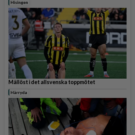
Hisingen
Mållöst i det allsvenska toppmötet
Härryda