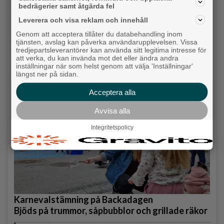
bedrägerier samt åtgärda fel
Leverera och visa reklam och innehåll
Genom att acceptera tillåter du databehandling inom
Krögarnas kamp när tågen står stilla: "Vi
tjänsten, avslag kan påverka användarupplevelsen. Vissa
försöker bara överleva”
tredjepartsleverantörer kan använda sitt legitima intresse för
att verka, du kan invända mot det eller ändra andra
inställningar när som helst genom att välja 'Inställningar'
Backa/Kärra
längst ner på sidan.
Acceptera alla
Avvisa alla
Integritetspolicy
Karnevalstämning på Backadagen
Bjöds på trummor, såpbubblor och grillade räkor