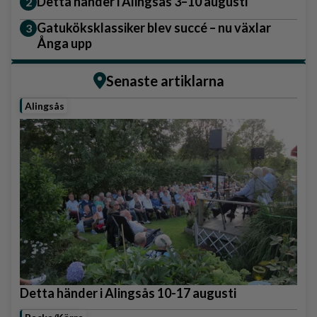
Detta händer i Alingsås 3–10 augusti
Gatuköksklassiker blev succé – nu växlar
Ånga upp
Senaste artiklarna
Alingsås
Detta händer i Alingsås 10-17 augusti