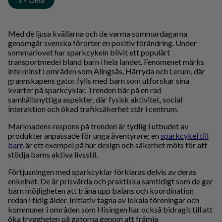
Med de ljusa kvällarna och de varma sommardagarna
genomgår svenska förorter en positiv förändring. Under
sommarlovet har sparkcykeln blivit ett populärt
transportmedel bland barn i hela landet. Fenomenet märks
inte minst i områden som Alingsås, Härryda och Lerum, där
grannskapens gator fylls med barn som utforskar sina
kvarter på sparkcyklar. Trenden bär på en rad
samhällsnyttiga aspekter, där fysisk aktivitet, social
interaktion och ökad trafiksäkerhet står i centrum.
Marknadens respons på trenden är tydlig i utbudet av
produkter anpassade för unga äventyrare; en
sparkcykel till
barn
är ett exempel på hur design och säkerhet möts för att
stödja barns aktiva livsstil.
Förtjusningen med sparkcyklar förklaras delvis av deras
enkelhet. De är prisvärda och praktiska samtidigt som de ger
barn möjligheten att träna upp balans och koordination
redan i tidig ålder. Initiativ tagna av lokala föreningar och
kommuner i områden som Hisingen har också bidragit till att
öka tryggheten på gatorna genom att främja