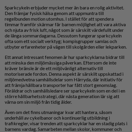
Sparkcykeln erbjuder mycket mer än bara en rolig aktivitet.
Den främjar fysisk hälsa genom att uppmuntra till
regelbunden motion utomhus. I stället för att spendera
timmar framför skärmar får barnen möjlighet att vara aktiva
och njuta av frisk luft, något som är särskilt värdefullt under
de långa sommardagarna. Dessutom fungerar sparkcykeln
ofta som ett socialt verktyg; kompisgrupper samlas och
utbyter erfarenheter på vägen till skolgården eller lekparken.
Ett annat intressant fenomen är hur sparkcyklarna bidrar till
att minska den miljömässiga påverkan. Eftersom de inte
kräver bränsle är de ett miljövänligt alternativ till
motoriserade fordon. Denna aspekt är särskilt uppskattad i
miljömedvetna samhällsdelar som Härryda, där initiativ för
att främja hållbara transporter har fått stort genomslag.
Föräldrar och samhällsledare ser sparkcykeln som en del i en
större hållbarhetsstrategi, där nästa generation lär sig att
värna om sin miljö från tidig ålder.
Även om det finns utmaningar kvar att hantera, såsom
underhåll av cykelbanor och kontinuerlig utbildning i
trafikregler, visar trenden att sparkcyklar har en stadig plats i
barnens vardag. Samarbeten mellan skolor, kommuner och