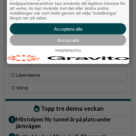
tredjepartsleverantörer kan använda sitt legitima intresse för
att verka, du kan invända mot det eller ändra andra
Vänsterpartiet
inställningar när som helst genom att välja 'Inställningar'
längst ner på sidan.
Sverigedemokraterna
Acceptera alla
Miljöpartiet
Avvisa alla
Kristdemokraterna
Integritetspolicy
Centerpartiet
Liberalerna
Vet ej
Topp tre denna veckan
Milstolpen: Ny tunnel är på plats under
järnvägen