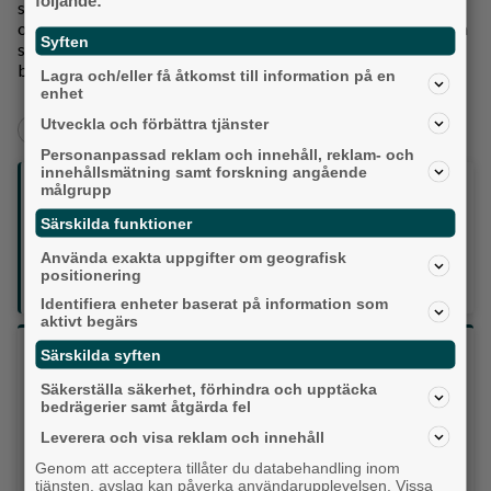
satsningar på infrastrukturen och ett ökat samarbete mellan
olika aktörer rullar dessa små hjältar tryggt fram genom sina
Syften
stadsdelar, vilket bidrar till en trygg och livlig miljö för både
barn och vuxna.
Lagra och/eller få åtkomst till information på en
enhet
Utveckla och förbättra tjänster
Aktuellt
Personanpassad reklam och innehåll, reklam- och
innehållsmätning samt forskning angående
Följ oss på sociala medier:
målgrupp
Särskilda funktioner
Din enda lokaltidning som kommer på papper och är helt
Använda exakta uppgifter om geografisk
GRATIS!
positionering
Lokalpressen, på webben, i brevlådan och sociala medier.
Identifiera enheter baserat på information som
aktivt begärs
Vilket parti skulle du rösta på om det var val
Särskilda syften
idag?
Säkerställa säkerhet, förhindra och upptäcka
bedrägerier samt åtgärda fel
Leverera och visa reklam och innehåll
Socialdemokraterna
Genom att acceptera tillåter du databehandling inom
Moderaterna
tjänsten, avslag kan påverka användarupplevelsen. Vissa