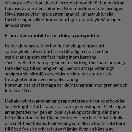
privata aktörer har skapat en robust modell för hur man kan
balansera nöje med säkerhet. Kommande sommarsäsonger
förväntas se ytterligare satsningar på infrastrukturella
förbättringar, vilket kommer att göra sparkcykelåkningen
ännu säkrare.
Framtidens mobilitet och lokala perspektiv
Under de senaste åren har det blivit uppenbart att
sparkcykeln inte enbart är en tillfällig trend. Den har
etablerat sig som ett fast inslag inom barnens
rörelsemönster och speglar en förändring i hur barn och unga
förhåller sig till sin omgivning. Genom att självständigt
navigera sin närmiljö utvecklar de inte bara motoriska
färdigheter utan även en självständig
kommunikationsförmåga när de interagerar med grannar och
lokala affärer.
I lokala nyhetssammanhang rapporteras om hur sparkcyklar
har bidragit till att skapa starkare gemenskaper. På Hisingen
arrangerades nyligen en lokal cykelloppstävling, där barn
från olika stadsdelar tävlade om vem som hade bäst teknik
och snabbast balans. Evenemang som dessa bidrar inte bara
till ökad fysisk aktivitet utan främjar även en känsla av