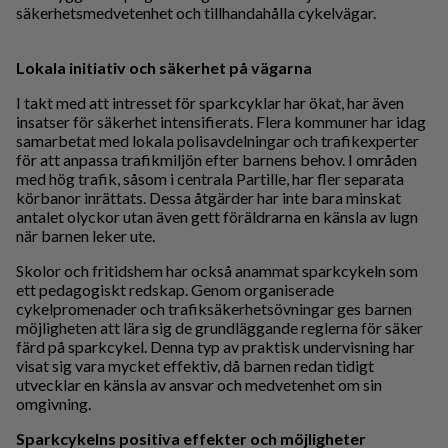
säkerhetsmedvetenhet och tillhandahålla cykelvägar.
Lokala initiativ och säkerhet på vägarna
I takt med att intresset för sparkcyklar har ökat, har även
insatser för säkerhet intensifierats. Flera kommuner har idag
samarbetat med lokala polisavdelningar och trafikexperter
för att anpassa trafikmiljön efter barnens behov. I områden
med hög trafik, såsom i centrala Partille, har fler separata
körbanor inrättats. Dessa åtgärder har inte bara minskat
antalet olyckor utan även gett föräldrarna en känsla av lugn
när barnen leker ute.
Skolor och fritidshem har också anammat sparkcykeln som
ett pedagogiskt redskap. Genom organiserade
cykelpromenader och trafiksäkerhetsövningar ges barnen
möjligheten att lära sig de grundläggande reglerna för säker
färd på sparkcykel. Denna typ av praktisk undervisning har
visat sig vara mycket effektiv, då barnen redan tidigt
utvecklar en känsla av ansvar och medvetenhet om sin
omgivning.
Sparkcykelns positiva effekter och möjligheter