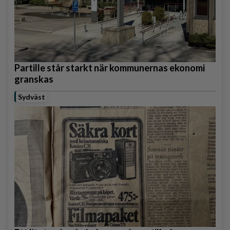
Partille står starkt när kommunernas ekonomi
granskas
Sydväst