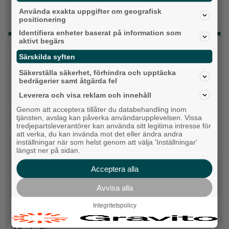
Då börjar tågen rulla igen: ”Vi ligger bra i fas”
Använda exakta uppgifter om geografisk
Ny pastor i Equmeniakyrkan Långared
positionering
Identifiera enheter baserat på information som
aktivt begärs
Senaste artiklarna
Särskilda syften
Alingsås
Säkerställa säkerhet, förhindra och upptäcka
bedrägerier samt åtgärda fel
Leverera och visa reklam och innehåll
Genom att acceptera tillåter du databehandling inom
tjänsten, avslag kan påverka användarupplevelsen. Vissa
tredjepartsleverantörer kan använda sitt legitima intresse för
att verka, du kan invända mot det eller ändra andra
inställningar när som helst genom att välja 'Inställningar'
längst ner på sidan.
Acceptera alla
Avvisa alla
Krögarnas kamp när tågen står stilla: "Vi
Integritetspolicy
försöker bara överleva”