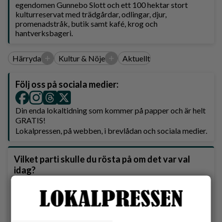
egendomen Gunnebo Slott och ett 100 hektar stort
kulturreservat med trädgårdar, odlingar, djur,
promenadstråk, butik samt kafé, krog och
hantverksbageri.
+
+
Härryda
Kultur & Nöje
Aktuellt
Följ oss på sociala medier:
Din enda lokaltidning som kommer på papper och är helt
GRATIS!
Lokalpressen, på webben, i brevlådan och sociala medier.
Vilket parti skulle du rösta på om det var val
idag?
Socialdemokraterna
Moderaterna