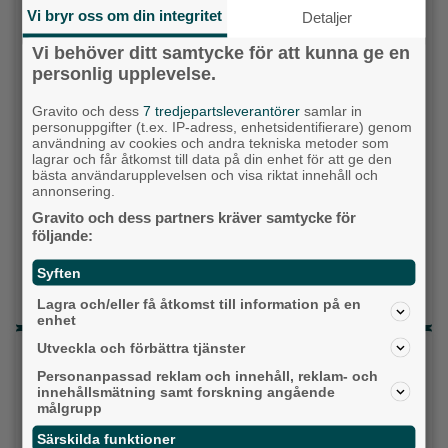
Vi bryr oss om din integritet
Detaljer
Vänsterpartiet
Vi behöver ditt samtycke för att kunna ge en
personlig upplevelse.
Sverigedemokraterna
Gravito och dess
7 tredjepartsleverantörer
samlar in
Miljöpartiet
personuppgifter (t.ex. IP-adress, enhetsidentifierare) genom
användning av cookies och andra tekniska metoder som
lagrar och får åtkomst till data på din enhet för att ge den
Kristdemokraterna
bästa användarupplevelsen och visa riktat innehåll och
annonsering.
Centerpartiet
Gravito och dess partners kräver samtycke för
följande:
Liberalerna
Syften
Vet ej
Lagra och/eller få åtkomst till information på en
enhet
Utveckla och förbättra tjänster
Topp tre denna veckan
Personanpassad reklam och innehåll, reklam- och
Fastighetsägarna vill ha ny hyresmodell –
innehållsmätning samt forskning angående
målgrupp
Hyresgästföreningen kritiska
Särskilda funktioner