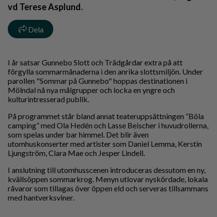
vd Terese Asplund.
Dela
I år satsar Gunnebo Slott och Trädgårdar extra på att
förgylla sommarmånaderna i den anrika slottsmiljön. Under
parollen "Sommar på Gunnebo" hoppas destinationen i
Mölndal nå nya målgrupper och locka en yngre och
kulturintresserad publik.
På programmet står bland annat teateruppsättningen ”Böla
camping” med Ola Hedén och Lasse Beischer i huvudrollerna,
som spelas under bar himmel. Det blir även
utomhuskonserter med artister som Daniel Lemma, Kerstin
Ljungström, Clara Mae och Jesper Lindell.
I anslutning till utomhusscenen introduceras dessutom en ny,
kvällsöppen sommarkrog. Menyn utlovar nyskördade, lokala
råvaror som tillagas över öppen eld och serveras tillsammans
med hantverksviner.