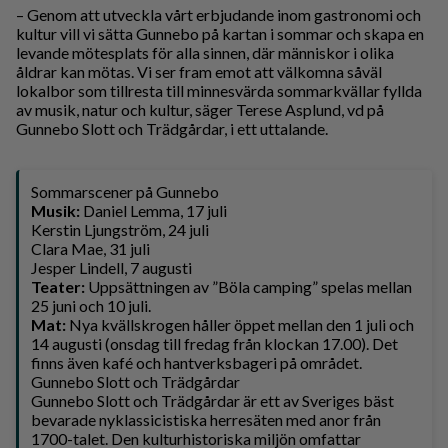
– Genom att utveckla vårt erbjudande inom gastronomi och
kultur vill vi sätta Gunnebo på kartan i sommar och skapa en
levande mötesplats för alla sinnen, där människor i olika
åldrar kan mötas. Vi ser fram emot att välkomna såväl
lokalbor som tillresta till minnesvärda sommarkvällar fyllda
av musik, natur och kultur, säger Terese Asplund, vd på
Gunnebo Slott och Trädgårdar, i ett uttalande.
Sommarscener på Gunnebo
Musik:
Daniel Lemma, 17 juli
Kerstin Ljungström, 24 juli
Clara Mae, 31 juli
Jesper Lindell, 7 augusti
Teater:
Uppsättningen av ”Böla camping” spelas mellan
25 juni och 10 juli.
Mat:
Nya kvällskrogen håller öppet mellan den 1 juli och
14 augusti (onsdag till fredag från klockan 17.00). Det
finns även kafé och hantverksbageri på området.
Gunnebo Slott och Trädgårdar
Gunnebo Slott och Trädgårdar är ett av Sveriges bäst
bevarade nyklassicistiska herresäten med anor från
1700-talet. Den kulturhistoriska miljön omfattar