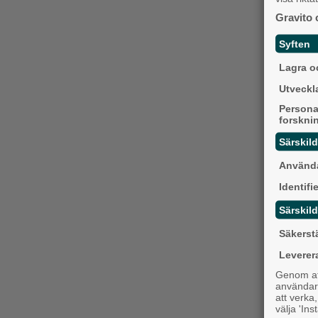
Gravito 
Syften
Lagra oc
Utveckla
Persona
forskni
Särskil
Använda
Identifi
Särskild
Säkerst
Leverer
Genom att
användaru
att verka
välja 'Ins