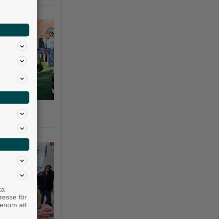
gsås 3–10
ka
resse för
genom att