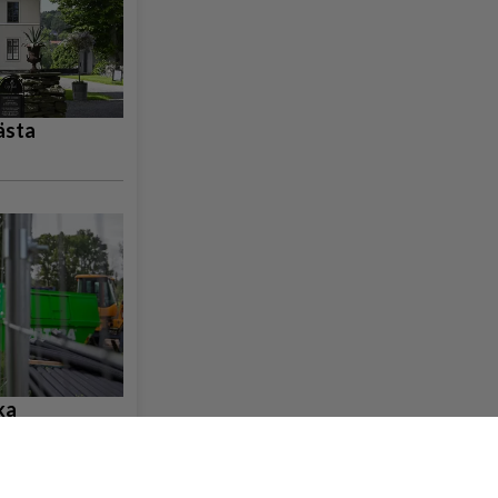
ästa
ka