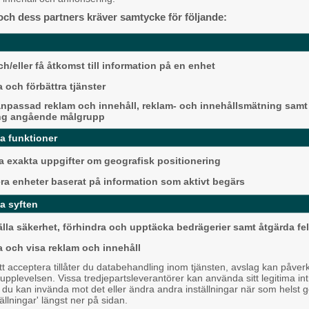
Alingsås
och dess partners kräver samtycke för följande:
h/eller få åtkomst till information på en enhet
 och förbättra tjänster
npassad reklam och innehåll, reklam- och innehållsmätning samt
ng angående målgrupp
da funktioner
Detta händer i Alin
 exakta uppgifter om geografisk positionering
augusti
era enheter baserat på information som aktivt begärs
Backa/Kärra
a syften
älla säkerhet, förhindra och upptäcka bedrägerier samt åtgärda fel
a och visa reklam och innehåll
 acceptera tillåter du databehandling inom tjänsten, avslag kan påver
pplevelsen. Vissa tredjepartsleverantörer kan använda sitt legitima int
, du kan invända mot det eller ändra andra inställningar när som helst 
tällningar' längst ner på sidan.