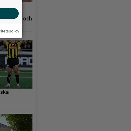
å
åpbubblor och
ritetspolicy
nska