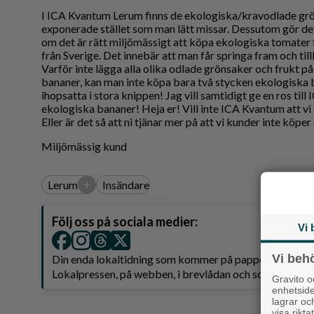
Reportage
I ICA Kvantum Lerum finns de ekologiska/kravodlade grö
Sport
exponerade stället som man lätt missar. Dessutom gör det
om det är rätt miljömässigt att köpa ekologiska tomater 
Trafik
från Sverige. Det innebär att man får springa fram och till
Varför inte lägga alla olika odlade grönsaker och frukt p
bananer, kan man inte köpa bara två stycken ekologiska 
ihopsatta i stora knippen! Jag vill samtidigt ge en ros till
ekologiska bananer! Heja er! Vill inte ICA Kvantum att vi 
Eller är det så att ni tjänar mer på att vi kunder inte köpe
Miljömässig kund
+
Lerum
Insändare
Följ oss på sociala medier:
Vi 
Vi beh
Din enda lokaltidning som kommer på papper och är 
Lokalpressen, på webben, i brevlådan och sociala medie
Gravito 
enhetsid
lagrar oc
visa rikt