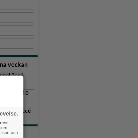
nna veckan
nnel är på
vägen
lingsås 3–10
r blev succé
evelse.
 upp
ress,
 som
velsen och
tiklarna