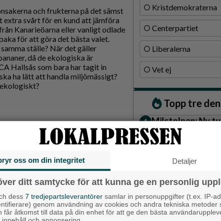
Kristdemokraterna
nsakerna och frukterna på det sämst
 extra svårt för en kund att jämföra
Centerpartiet
från Kanarieöarna eller vanligt odlade
baka för att göra det bästa valet.
å samma ställe? När det gäller
Liberalerna
bananer, då de ekologiska är
 ICA Hallsås som bara har tagit in
Vet ej
ska ha lätt att handla miljömässigt?
r ekologiskt?
Topp tre de
Milstolpen: Ny tu
plats under järn
Detta händer i A
augusti
bryr oss om din integritet
Detaljer
Gatuköksklassike
över ditt samtycke för att kunna ge en personlig uppl
helt GRATIS!
– nu växlar Ånga
r.
och dess
7 tredjepartsleverantörer
samlar in personuppgifter (t.ex. IP-ad
entifierare) genom användning av cookies och andra tekniska metoder
h får åtkomst till data på din enhet för att ge den bästa användarupple
Senaste ar
at innehåll och annonsering.