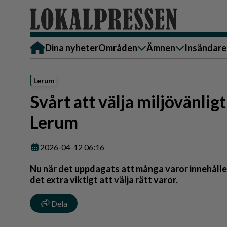
Dina nyheter
Områden
Ämnen
Insändare
Alingsås
Bostad
Skicka in
Lerum
Härryda
Ekonomi
Alingsås
Svårt att välja miljövänli
Lerum
Krönika
Härryda
Lerum
Partille
Kultur & Nöje
Lerum
Göteborg
Familj
Partille
2026-04-12 06:16
Backa/Kärra
Nyheter
Götebor
Nu när det uppdagats att många varor innehål
Hisingen
Backa/K
Näringsliv
det extra viktigt att välja rätt varor.
Sydväst
Hisinge
Omsorg
Dela
Sydväst
Politik