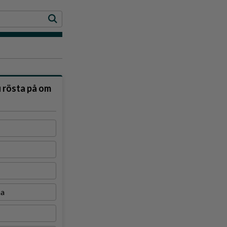
u rösta på om
na