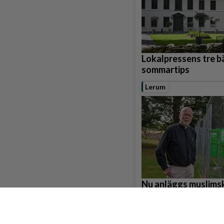
Lokalpressens tre b
sommartips
Lerum
Nu anläggs muslims
gravplatser i Gråbo
Partille