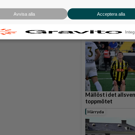
Karnevalstämning p
Backadagen
Avvisa alla
Acceptera alla
Bjöds på trummor, s
grillade räkor
Integ
Hisingen
Mållöst i det allsve
toppmötet
Härryda