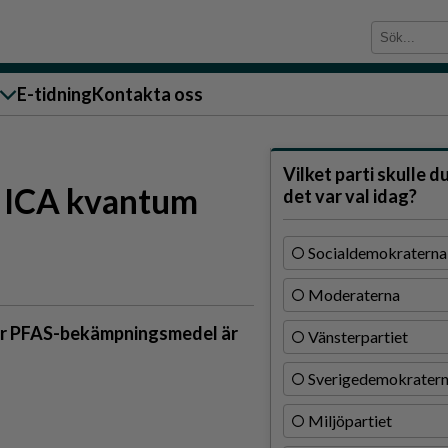
E-tidning
Kontakta oss
sändare till oss
Vilket parti skulle d
gt ICA kvantum
det var val idag?
Socialdemokraterna
Moderaterna
g
ler PFAS-bekämpningsmedel är
Vänsterpartiet
ärra
Sverigedemokrater
n
Miljöpartiet