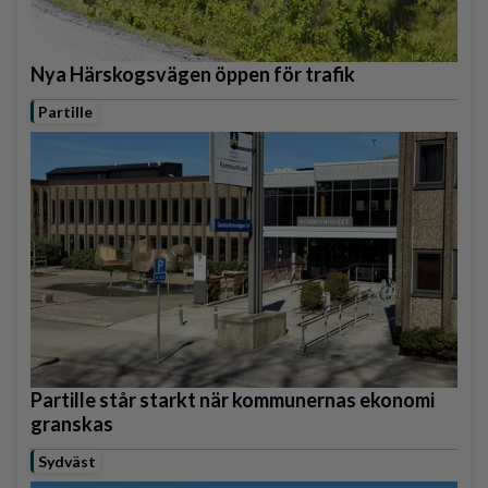
Nya Härskogsvägen öppen för trafik
Partille
Partille står starkt när kommunernas ekonomi
granskas
Sydväst