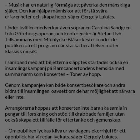
– Musik har en naturlig förmåga att påverka den mänskliga
själen. Den kan hjälpa människor att förstå svåra
erfarenheter och skapa hopp, säger Gergely Lukács.
Under kvällen medverkar även sopranen Carolina Sandgren
från Göteborgsoperan, och konferencier är Stefan Livh.
Tillsammans med Mölnlycke Blåsorkester bjuder de
publiken på ett program där starka berättelser möter
klassisk musik.
I samband med att biljetterna släpptes startades också en
insamlingskampanj på Barncancerfondens hemsida med
samma namn som konserten – Toner av hopp.
Genom kampanjen kan både konsertbesökare och andra
bidra till insamlingen, oavsett om de har möjlighet att närvara
eller inte.
Arrangörerna hoppas att konserten inte bara ska samla in
pengar till forskning och stöd till drabbade familjer, utan
också skapa ett tillfälle för eftertanke och gemenskap.
– Om publiken lyckas kliva ur vardagens ekorrhjul för ett
ögonblick har vi redan lyckats, säger Gergely Lukács.