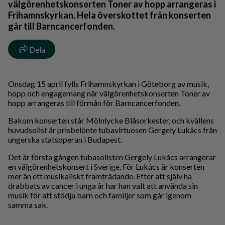
välgörenhetskonserten Toner av hopp arrangeras i
Frihamnskyrkan. Hela överskottet från konserten
går till Barncancerfonden.
Dela
Onsdag 15 april fylls Frihamnskyrkan i Göteborg av musik,
hopp och engagemang när välgörenhetskonserten Toner av
hopp arrangeras till förmån för Barncancerfonden.
Bakom konserten står Mölnlycke Blåsorkester, och kvällens
huvudsolist är prisbelönte tubavirtuosen Gergely Lukács från
ungerska statsoperan i Budapest.
Det är första gången tubasolisten Gergely Lukács arrangerar
en välgörenhetskonsert i Sverige. För Lukács är konserten
mer än ett musikaliskt framträdande. Efter att själv ha
drabbats av cancer i unga år har han valt att använda sin
musik för att stödja barn och familjer som går igenom
samma sak.