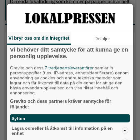
Din enda lokaltidning som kommer på papper och är helt
GRATIS!
Lokalpressen, på webben, i brevlådan och sociala medier.
Vilket parti skulle du rösta på om det var val
Vi bryr oss om din integritet
idag?
Detaljer
Vi behöver ditt samtycke för att kunna ge en
personlig upplevelse.
Socialdemokraterna
Gravito och dess
7 tredjepartsleverantörer
samlar in
Moderaterna
personuppgifter (t.ex. IP-adress, enhetsidentifierare) genom
användning av cookies och andra tekniska metoder som
Vänsterpartiet
lagrar och får åtkomst till data på din enhet för att ge den
bästa användarupplevelsen och visa riktat innehåll och
annonsering.
Sverigedemokraterna
Gravito och dess partners kräver samtycke för
följande:
Miljöpartiet
Syften
Kristdemokraterna
Lagra och/eller få åtkomst till information på en
enhet
Centerpartiet