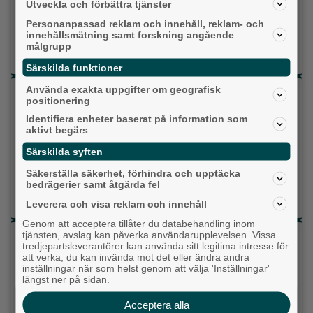
Utveckla och förbättra tjänster
Liberalerna
Personanpassad reklam och innehåll, reklam- och
innehållsmätning samt forskning angående
målgrupp
Vet ej
Särskilda funktioner
Använda exakta uppgifter om geografisk
Topp tre denna veckan
positionering
Identifiera enheter baserat på information som
Milstolpen: Ny tunnel är på plats under
aktivt begärs
järnvägen
Särskilda syften
Detta händer i Alingsås 3–10 augusti
Säkerställa säkerhet, förhindra och upptäcka
bedrägerier samt åtgärda fel
Gatuköksklassiker blev succé – nu växlar
Ånga upp
Leverera och visa reklam och innehåll
Genom att acceptera tillåter du databehandling inom
tjänsten, avslag kan påverka användarupplevelsen. Vissa
Senaste artiklarna
tredjepartsleverantörer kan använda sitt legitima intresse för
att verka, du kan invända mot det eller ändra andra
Alingsås
inställningar när som helst genom att välja 'Inställningar'
längst ner på sidan.
Acceptera alla