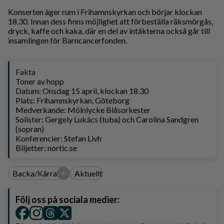
Konserten äger rum i Frihamnskyrkan och börjar klockan
18.30. Innan dess finns möjlighet att förbeställa räksmörgås,
dryck, kaffe och kaka, där en del av intäkterna också går till
insamlingen för Barncancerfonden.
Fakta
Toner av hopp
Datum: Onsdag 15 april, klockan 18.30
Plats: Frihamnskyrkan, Göteborg
Medverkande: Mölnlycke Blåsorkester
Solister: Gergely Lukács (tuba) och Carolina Sandgren
(sopran)
Konferencier: Stefan Livh
Biljetter: nortic.se
+
Backa/Kärra
Aktuellt
Följ oss på sociala medier: