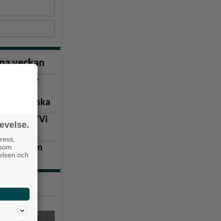
nna veckan
vill ha ny
gskval för Lerum, där de inleder med en matchserie mot Rydaholms SK.
gen kritiska
lla igen: ”Vi
evelse.
ress,
eniakyrkan
 som
velsen och
tiklarna