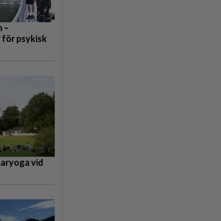
 –
 för psykisk
maryoga vid