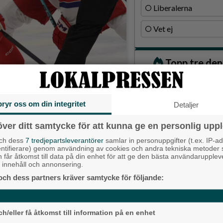
Liberalerna
Vet ej
Topp tre de
Fastighetsägarna 
hyresmodell –
Nu väntar uppflyttnin
llTrean påtaglig för Lerums BK.
Hyresgästförenin
bryr oss om din integritet
Detaljer
Stefan Liljevald
Då börjar tågen ru
över ditt samtycke för att kunna ge en personlig uppl
 BK väntar uppflyttningskval
ligger bra i fas”
atchserien mot Rydaholms SK
och dess
7 tredjepartsleverantörer
samlar in personuppgifter (t.ex. IP-ad
Ny pastor i Equm
entifierare) genom användning av cookies och andra tekniska metoder
den här gången?
h får åtkomst till data på din enhet för att ge den bästa användarupple
Långared
 tränare Magnus Fernhall.
at innehåll och annonsering.
och dess partners kräver samtycke för följande:
Senaste ar
Alingsås
h/eller få åtkomst till information på en enhet
 blev 18 segrar på 18 matcher, och