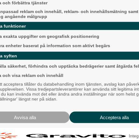
an kvalificerade sig därmed för
 och förbättra tjänster
npassad reklam och innehåll, reklam- och innehållsmätning samt
ng angående målgrupp
s i serien – som avslutades förra
an.
da funktioner
sedan hade vi en stark period där vi
 exakta uppgifter om geografisk positionering
a länge att vi skulle bli trea, vilket är
era enheter baserat på information som aktivt begärs
Krögarnas kamp när
serien, säger lagets tränare Magnus
stilla: "Vi försöker 
a syften
Backa/Kärra
älla säkerhet, förhindra och upptäcka bedrägerier samt åtgärda fel
onting som Fernhall reagerade på
a och visa reklam och innehåll
emiären följdes den matchen upp med
 acceptera tillåter du databehandling inom tjänsten, avslag kan påver
pplevelsen. Vissa tredjepartsleverantörer kan använda sitt legitima int
tt vi behöver anpassa oss till den här
, du kan invända mot det eller ändra andra inställningar när som helst 
tällningar' längst ner på sidan.
er vi inte, säger Fernhall, som i långa
 nivån:
, tycker jag att vi anpassade oss bra.
Avvisa alla
Acceptera alla
s väldigt, väldigt bra.
Karnevalstämning p
Backadagen
Integ