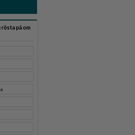
u rösta på om
na