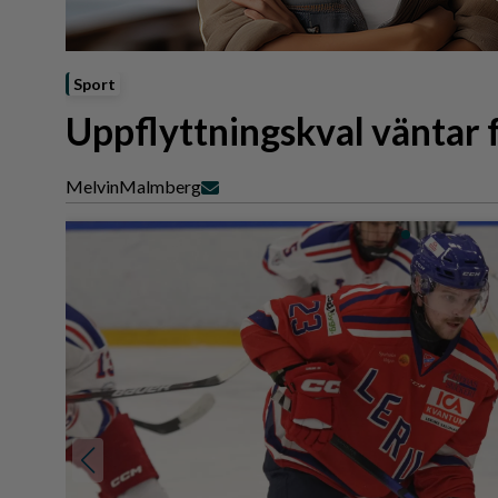
Reportage
Sport
Trafik
Sport
Uppflyttningskval väntar 
Melvin
Malmberg