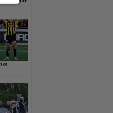
åpbubblor och
nska