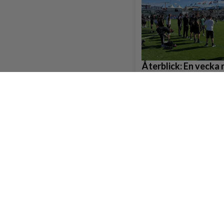
Återblick: En vecka 
samlades kring han
Sydväst
De vill komma in i fu
lockar missnöjda bo
väljare