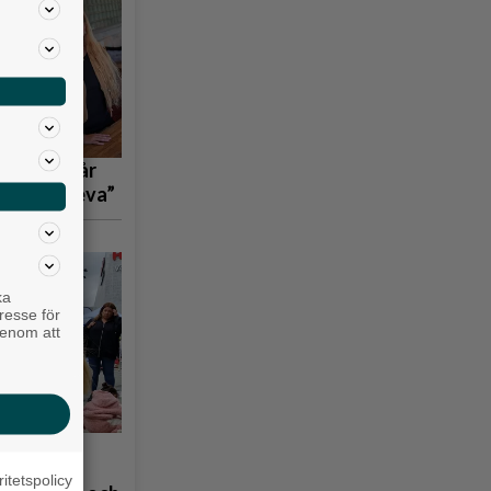
 tågen står
bara överleva”
ka
resse för
genom att
å
ritetspolicy