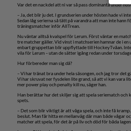
Var det en nackdel att ni var så pass dominanta under hös
– Ja, det blir ju det. I grundserien under hösten hade vi in
Sedan låg serierna så tätt på varandra att man inte hann f
träningsmatcher inför AllTrean.
Nu väntar alltså kvalspel för Lerum. Först väntar en mat
tre matcher gäller. Vid vinst i matchserien hamnar de i en
enbart gruppettan blir uppflyttade till HockeyTvåan. Inte
vila för Lerum – utan de sätter igång redan under torsda
Hur förbereder man sig då?
– Vi har tränat bra under hela säsongen, och jag tror det gä
Vi har skruvat ner fysdelen lite grand, så att vi kan vara li
mer power play och penalty kill nu, säger han.
Han berättar hur det skiljer sig att spela seriematch och k
spets.
– Det som blir viktigt är att våga spela, och inte få kramp.
beslut. Man får hitta en mellanväg där man både vågar och 
matcher att spela, för det är på liv och död för båda lagen