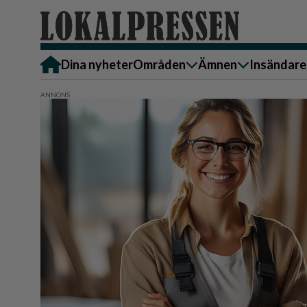
Dina nyheter
Områden
Ämnen
Insändare
Alingsås
Bostad
Skicka in
Härryda
Ekonomi
Alingsås
Lerum
Krönika
Härryda
Partille
Kultur & Nöje
Lerum
Göteborg
Familj
Partille
Backa/Kärra
Nyheter
Götebor
Hisingen
Backa/K
Näringsliv
Sydväst
Hisinge
Omsorg
Sydväst
Politik