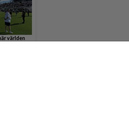
när världen
dbollen
llmäktige –
rgerliga