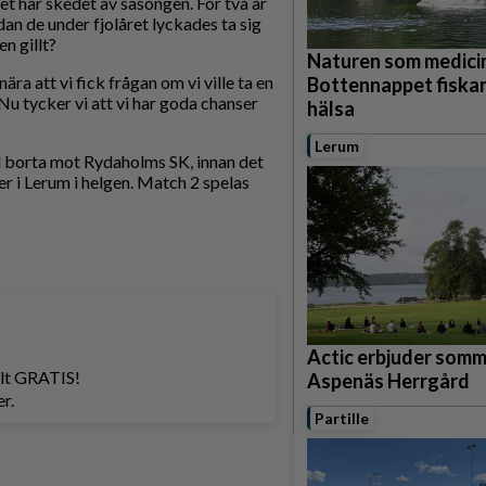
det här skedet av säsongen. För två år
edan de under fjolåret lyckades ta sig
n gillt?
Naturen som medicin
ära att vi fick frågan om vi ville ta en
Bottennappet fiskar
 Nu tycker vi att vi har goda chanser
hälsa
Lerum
ll borta mot Rydaholms SK, innan det
her i Lerum i helgen. Match 2 spelas
Actic erbjuder som
helt GRATIS!
Aspenäs Herrgård
r.
Partille