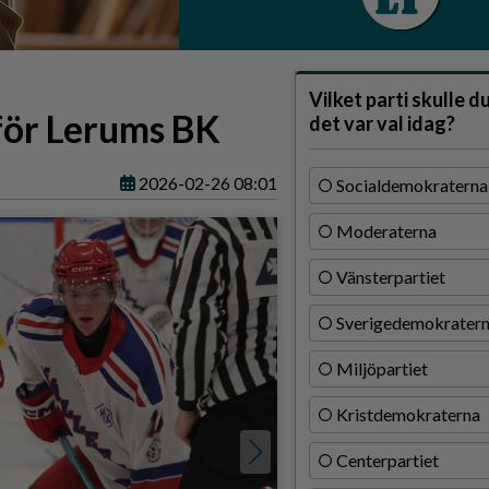
Vilket parti skulle d
för Lerums BK
det var val idag?
2026-02-26 08:01
Socialdemokraterna
Moderaterna
Vänsterpartiet
Sverigedemokrater
Miljöpartiet
Kristdemokraterna
Centerpartiet