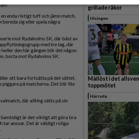
Bjöds på trummor, s
ten?
grillade räkor
te en enda riktigt tuff och jämn match.
Hisingen
örbereda sig eller spela några
chserie mot Rydaholms SK, där bäst av
 uppflyttningsgrupp med tre lag, där
 heller den här gången blir det någon
gen, borta mot Rydaholms SK.
ller att bara fortsätta på det sättet.
Mållöst i det allsve
te piggare på matcherna. Det blir lite
toppmötet
Härryda
valmatch, där allting sätts på sin
 Samtidigt är det viktigt att göra bra
tar ansvar. Det är väldigt roliga
.