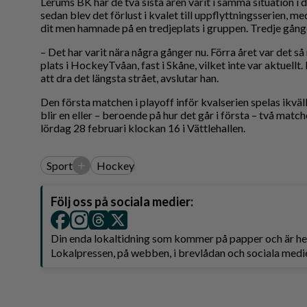
Lerums BK har de två sista åren varit i samma situation i 
sedan blev det förlust i kvalet till uppflyttningsserien, m
dit men hamnade på en tredjeplats i gruppen. Tredje gånge
– Det har varit nära några gånger nu. Förra året var det så n
plats i HockeyTvåan, fast i Skåne, vilket inte var aktuellt.
att dra det längsta strået, avslutar han.
Den första matchen i playoff inför kvalserien spelas ikvä
blir en eller – beroende på hur det går i första – två matc
lördag 28 februari klockan 16 i Vättlehallen.
+
Sport
Hockey
Följ oss på sociala medier:
Din enda lokaltidning som kommer på papper och är 
Lokalpressen, på webben, i brevlådan och sociala medie