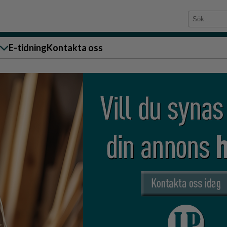
E-tidning
Kontakta oss
sändare till oss
g
ärra
n