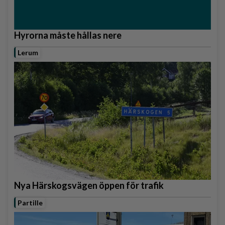
Hyrorna måste hållas nere
Lerum
Nya Härskogsvägen öppen för trafik
Partille