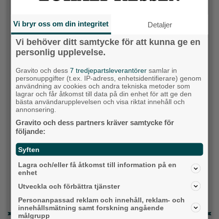
idag?
Vi bryr oss om din integritet
Detaljer
Socialdemokraterna
Vi behöver ditt samtycke för att kunna ge en
Moderaterna
personlig upplevelse.
Gravito och dess
7 tredjepartsleverantörer
samlar in
Vänsterpartiet
personuppgifter (t.ex. IP-adress, enhetsidentifierare) genom
användning av cookies och andra tekniska metoder som
Sverigedemokraterna
lagrar och får åtkomst till data på din enhet för att ge den
bästa användarupplevelsen och visa riktat innehåll och
annonsering.
Miljöpartiet
Gravito och dess partners kräver samtycke för
följande:
Kristdemokraterna
Syften
Centerpartiet
Lagra och/eller få åtkomst till information på en
enhet
Liberalerna
Utveckla och förbättra tjänster
Vet ej
Personanpassad reklam och innehåll, reklam- och
innehållsmätning samt forskning angående
målgrupp