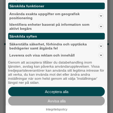
Topp tre denna veckan
Särskilda funktioner
Milstolpen: Ny tunnel är på plats under
Använda exakta uppgifter om geografisk
positionering
järnvägen
Identifiera enheter baserat på information som
Detta händer i Alingsås 3–10 augusti
aktivt begärs
Särskilda syften
Då börjar tågen rulla igen: ”Vi ligger bra i fas”
Säkerställa säkerhet, förhindra och upptäcka
bedrägerier samt åtgärda fel
Senaste artiklarna
Leverera och visa reklam och innehåll
Alingsås
Genom att acceptera tillåter du databehandling inom
tjänsten, avslag kan påverka användarupplevelsen. Vissa
tredjepartsleverantörer kan använda sitt legitima intresse för
att verka, du kan invända mot det eller ändra andra
inställningar när som helst genom att välja 'Inställningar'
längst ner på sidan.
Acceptera alla
Avvisa alla
Integritetspolicy