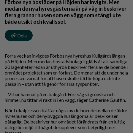
Förbos nya bostäder på Höjden har invigts. Men
medan de nya hyresgästerna är på väg in beskriver
flera grannar husen som en vägg som stängt ute
både utsikt och kvällssol.
Dela
Förra veckan invigdes Förbos nya hyreshus Kullgårdslängan
på Höjden. Men medan bostadsbolaget gläds åt att samtliga
20 lägenheter redan är uthyrda beskriver flera av de boende i
området projektet som en förlust. De menar att de under hela
processen varnat för att husen skulle bli för höga och inte
passa in – utan att få gehör för sina synpunkter.
– Vi har hamnat på en bakgård. Förr såg vi grönska och
himmel, nu tittar vi rakt in i en vägg, säger Catherine Gauffin.
När Lokalpressen träffar några av de boende mellan de äldre
hyreshusen och de nybyggda huslängorna är besvikelsen
påtaglig. De beskriver hur området förändrats från en luftig
och grön miljö till något de upplever som betydligt mer
instängt.