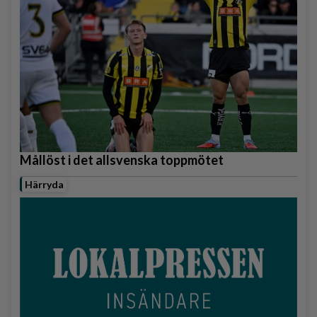
Mållöst i det allsvenska toppmötet
Härryda