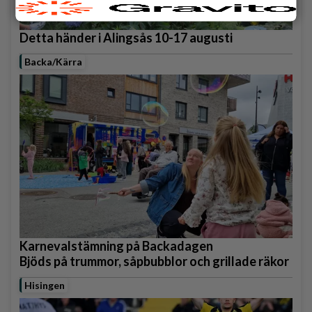
Detta händer i Alingsås 10-17 augusti
Backa/Kärra
Karnevalstämning på Backadagen
Bjöds på trummor, såpbubblor och grillade räkor
Hisingen