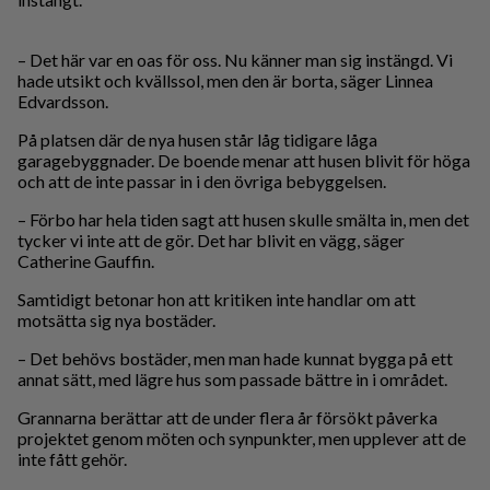
– Det här var en oas för oss. Nu känner man sig instängd. Vi
hade utsikt och kvällssol, men den är borta, säger Linnea
Edvardsson.
På platsen där de nya husen står låg tidigare låga
garagebyggnader. De boende menar att husen blivit för höga
och att de inte passar in i den övriga bebyggelsen.
– Förbo har hela tiden sagt att husen skulle smälta in, men det
tycker vi inte att de gör. Det har blivit en vägg, säger
Catherine Gauffin.
Samtidigt betonar hon att kritiken inte handlar om att
motsätta sig nya bostäder.
– Det behövs bostäder, men man hade kunnat bygga på ett
annat sätt, med lägre hus som passade bättre in i området.
Grannarna berättar att de under flera år försökt påverka
projektet genom möten och synpunkter, men upplever att de
inte fått gehör.