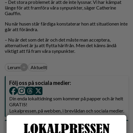
– Det stora problemet är att de inte lyssnar. Vi har kämpat
länge för att framföra våra synpunkter, säger Catherine
Gauffin.
Nu när husen står färdiga konstaterar hon att situationen inte
går att förändra.
– Nu är det som det är och det måste man acceptera,
alternativet är ju att flytta härifrån. Men det känns ändå
viktigt att få fram våra synpunkter.
+
Lerum
Aktuellt
Följ oss på sociala medier:
Din enda lokaltidning som kommer på papper och är helt
GRATIS!
Lokalpressen, på webben, i brevlådan och sociala medier.
Vilket parti skulle du rösta på om det var val