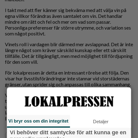
I takt med att fler känner sig bekväma med att välja vin på
egna villkor förändras även samtalet om vin. Det handlar
mindre om rätt och fel och mer om vad som passar.
Personliga preferenser får större utrymme, och variation ses
som något positivt.
Vinets roll i vardagen blir därmed mer avslappnad. Det är inte
längre något som kräver särskild kunskap eller ett särskilt
tillfälle. Det är tillgängligt, men med möjlighet till fördjupning
för den som vill.
För lokalpressen är detta en intressant rörelse att följa. Den
visar hur livsstilsförändringar inte stannar vid storstädernas
gränser, utan sprider sig och anpassas till olika sammanhang.
Vinvanor förändras inte över en natt. De formas av vardag,
tillgång och nyfikenhet. Just därför är utvecklingen värd att
uppmärksamma. Den säger något om hur människor i hela
landet förhåller sig till kvalitet, valfrihet och njutning i det
lilla.
Vi bryr oss om din integritet
Detaljer
Vi behöver ditt samtycke för att kunna ge en
+
+
Ekonomi
Näringsliv