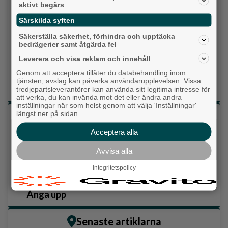
aktivt begärs
Kristdemokraterna
Särskilda syften
Säkerställa säkerhet, förhindra och upptäcka
Centerpartiet
bedrägerier samt åtgärda fel
Leverera och visa reklam och innehåll
Liberalerna
Genom att acceptera tillåter du databehandling inom
tjänsten, avslag kan påverka användarupplevelsen. Vissa
Vet ej
tredjepartsleverantörer kan använda sitt legitima intresse för
att verka, du kan invända mot det eller ändra andra
inställningar när som helst genom att välja 'Inställningar'
längst ner på sidan.
Topp tre denna veckan
Acceptera alla
Milstolpen: Ny tunnel är på plats under
järnvägen
Avvisa alla
Detta händer i Alingsås 3–10 augusti
Integritetspolicy
Gatuköksklassiker blev succé – nu växlar
Ånga upp
Senaste artiklarna