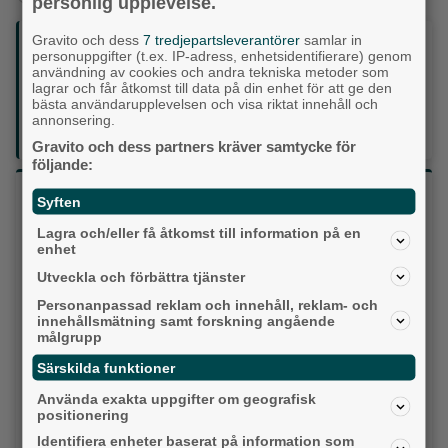
personlig upplevelse.
Gravito och dess
7 tredjepartsleverantörer
samlar in
Följ oss på sociala medier:
personuppgifter (t.ex. IP-adress, enhetsidentifierare) genom
användning av cookies och andra tekniska metoder som
lagrar och får åtkomst till data på din enhet för att ge den
Din enda lokaltidning som kommer på papper och är helt
bästa användarupplevelsen och visa riktat innehåll och
GRATIS!
annonsering.
Lokalpressen, på webben, i brevlådan och sociala medier.
Gravito och dess partners kräver samtycke för
följande:
Vilket parti skulle du rösta på om det var val
Syften
idag?
Lagra och/eller få åtkomst till information på en
enhet
Socialdemokraterna
Utveckla och förbättra tjänster
Personanpassad reklam och innehåll, reklam- och
Moderaterna
innehållsmätning samt forskning angående
målgrupp
Vänsterpartiet
Särskilda funktioner
Sverigedemokraterna
Använda exakta uppgifter om geografisk
positionering
Miljöpartiet
Identifiera enheter baserat på information som