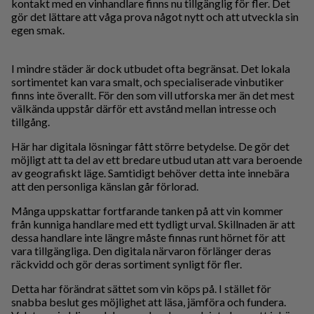
kontakt med en vinhandlare finns nu tillgänglig för fler. Det
gör det lättare att våga prova något nytt och att utveckla sin
egen smak.
I mindre städer är dock utbudet ofta begränsat. Det lokala
sortimentet kan vara smalt, och specialiserade vinbutiker
finns inte överallt. För den som vill utforska mer än det mest
välkända uppstår därför ett avstånd mellan intresse och
tillgång.
Här har digitala lösningar fått större betydelse. De gör det
möjligt att ta del av ett bredare utbud utan att vara beroende
av geografiskt läge. Samtidigt behöver detta inte innebära
att den personliga känslan går förlorad.
Många uppskattar fortfarande tanken på att vin kommer
från kunniga handlare med ett tydligt urval. Skillnaden är att
dessa handlare inte längre måste finnas runt hörnet för att
vara tillgängliga. Den digitala närvaron förlänger deras
räckvidd och gör deras sortiment synligt för fler.
Detta har förändrat sättet som vin köps på. I stället för
snabba beslut ges möjlighet att läsa, jämföra och fundera.