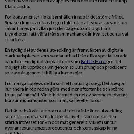
Valet av vin blir en del av upplevelsen och inte bara ett inköp
bland andra.
För konsumenter i lokalsamhällen innebär det större frihet.
Smaken kan utvecklas i egen takt, utan att styras av vad som
råkar finnas på hyllan just den dagen. Samtidigt finns
tryggheten i att välja från sammanhang där kvalitet och urval
prioriteras.
En tydlig del av denna utveckling är framväxten av digitala
marknadsplatser som samlar utbud från olika specialiserade
handlare. En digital vinplattform som
Bottle Hero
gör det
möjligt att upptäcka vin genom stil, ursprung och producent
snarare än genom tillfälliga kampanjer.
För många upplevs detta som ett naturligt steg. Det speglar
hur andra inköp redan görs, med mer eftertanke och större
fokus på innehåll. Vin blir därmed en del av samma medvetna
konsumtionsmönster som mat, kaffe eller bröd.
Det är också värt att notera att detta inte är en utveckling
som står i motsats till det lokala livet. Tvärtom kan den
stärka intresset för vin och mat generellt, vilket i sin tur
gynnar restauranger, producenter och gemenskap kring
måltiden.