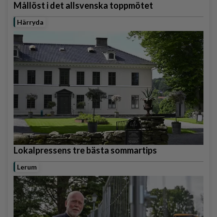
Mållöst i det allsvenska toppmötet
Härryda
Lokalpressens tre bästa sommartips
Lerum