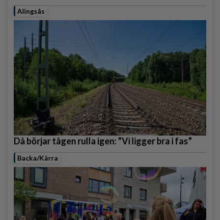
Alingsås
Då börjar tågen rulla igen: ”Vi ligger bra i fas”
Backa/Kärra