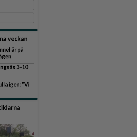
nna veckan
nnel är på
vägen
lingsås 3–10
lla igen: ”Vi
lm
tiklarna