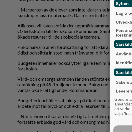
Syften
– Merparten av de elever som inte klarar skolan med god
Lagra oc
kunskaper just i matematik. Därför fortsätter vi att satsa
Utveckla
Alliansen vill även sprida den uppmärksammade matema
Persona
Oxledsskolan till fler skolor i kommunen. Samtidigt för
forskni
ökade resurser till de skolsociala teamen.
Särskil
– Skolnärvaro är en förutsättning för att klara skolan. Därf
tidigt och sätta in stöd innan frånvaron blir för stor.
Använda
Identifi
Budgeten innehåller också ytterligare fem miljoner krono
förskolan.
Särskild
Vård- och omsorgsnämnden får den största ekonomiska f
Säkerst
ramökning på 49,3 miljoner kronor. Bakgrunden är bland a
väntas öka kraftigt under kommande år.
Leverer
Genom att
Budgeten innehåller satsningar på ökad bemanning ino
användaru
arbete mot fallolyckor och extra resurser till LSS-verksa
att verka
välja 'Ins
– När behoven ökar är det viktigt att det inte går ut över 
fortsätta erbjuda god vård och omsorg med hög kvalitet,