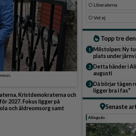
Liberalerna
Vet ej
Topp tre de
Milstolpen: Ny tu
plats under järn
Detta händer i A
augusti
ommun.
Partille kommunhus.
Då börjar tågen ru
Denny Bågenho
ligger bra i fas”
eraterna, Kristdemokraterna och
för 2027. Fokus ligger på
Senaste ar
skola och äldreomsorg samt
Alingsås