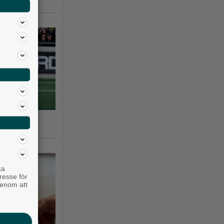
nska
ka
resse för
genom att