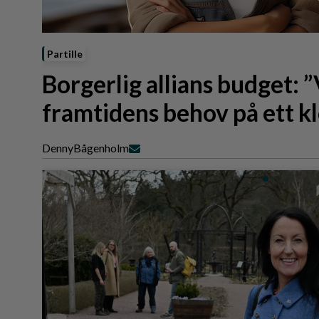
Reportage
Sport
Trafik
Partille
Borgerlig allians budget: 
framtidens behov på ett kl
Denny
Bågenholm