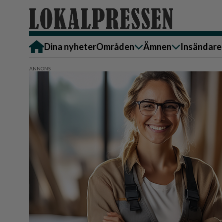
Dina nyheter
Områden
Ämnen
Insändare
Alingsås
Bostad
Skicka in
Härryda
Ekonomi
Alingsås
Lerum
Krönika
Härryda
Partille
Kultur & Nöje
Lerum
Göteborg
Familj
Partille
Backa/Kärra
Nyheter
Götebor
Hisingen
Backa/K
Näringsliv
Sydväst
Hisinge
Omsorg
Sydväst
Politik