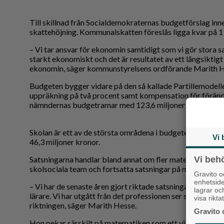
Till skillnad från Socialdemokraternas budgetförslag inne
skattehöjning. Kommunalskatten föreslås ligga kvar på 1
– Vi tar ansvar för ekonomin samtidigt som vi gör stora sa
starkt ekonomiskt och det är resultatet av ett långsiktigt 
ekonomin, säger kommunstyrelsens ordförande Marith H
Budgeten bygger vidare på den så kallade Partillemodelle
uppräkning på två procent samt kompensation för föränd
nämndernas budgetramar med 123,6 miljoner kronor mel
Skolan är ett av de största områdena i budgeten. Utbild
Vi 
46,3 miljoner kronor.
Vi beh
Satsningarna handlar bland annat om fler matematiklärare
skolsociala team och fortsatta satsningar på mindre barn
Gravito 
enhetsid
– Vi har de senaste åren gjort riktade satsningar utifrån 
lagrar oc
lärare. Vi har utgått från det professionen ser skulle göra 
visa rikt
riktningen, säger Marith Hesse.
Gravito 
Hon pekar särskilt på matematiken som ett viktigt områ