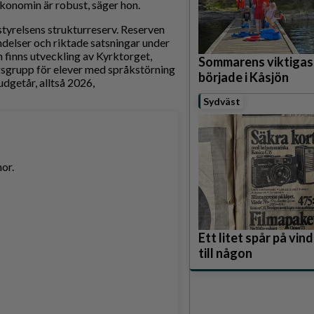
ekonomin är robust, säger hon.
tyrelsens strukturreserv. Reserven
ändelser och riktade satsningar under
n finns utveckling av Kyrktorget,
Sommarens viktigast
gsgrupp för elever med språkstörning
började i Kåsjön
dgetår, alltså 2026,
Sydväst
nor.
Ett litet spår på vi
till någon