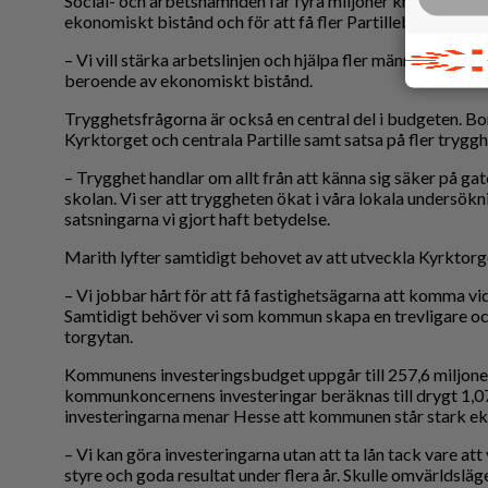
Social- och arbetsnämnden får fyra miljoner kronor för a
ekonomiskt bistånd och för att få fler Partillebor i arbete
– Vi vill stärka arbetslinjen och hjälpa fler människor till 
beroende av ekonomiskt bistånd.
Trygghetsfrågorna är också en central del i budgeten. Borg
Kyrktorget och centrala Partille samt satsa på fler tryg
– Trygghet handlar om allt från att känna sig säker på gato
skolan. Vi ser att tryggheten ökat i våra lokala undersökni
satsningarna vi gjort haft betydelse.
Marith lyfter samtidigt behovet av att utveckla Kyrktor
– Vi jobbar hårt för att få fastighetsägarna att komma vi
Samtidigt behöver vi som kommun skapa en trevligare och
torgytan.
Kommunens investeringsbudget uppgår till 257,6 miljone
kommunkoncernens investeringar beräknas till drygt 1,07 
investeringarna menar Hesse att kommunen står stark e
– Vi kan göra investeringarna utan att ta lån tack vare att
styre och goda resultat under flera år. Skulle omvärldsläget