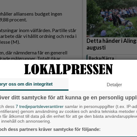
håller alliansens budget ingen
9,88 procent.
tsningar inom välfärden. Partille står
arbete där vi hållit ordning och reda i
Detta händer i Alin
esse (M).
augusti
n, där nämnderna får en generell
rade målgrupper. Totalt ökar
Backa/Kärra
lan 2026 och 2027.
ningsnämnden får en ramökning på
bryr oss om din integritet
Detaljer
över ditt samtycke för att kunna ge en personlig uppl
 på högstadiet, förstärkta
grupper i förskolan.
och dess
7 tredjepartsleverantörer
samlar in personuppgifter (t.ex. IP-ad
entifierare) genom användning av cookies och andra tekniska metoder
dialog med förvaltning, rektorer och
h får åtkomst till data på din enhet för att ge den bästa användarupple
Karnevalstämning p
skillnad och fortsätter nu i den
at innehåll och annonsering.
Backadagen
och dess partners kräver samtycke för följande:
Bjöds på trummor, s
de.