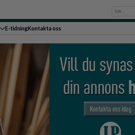
E-tidning
Kontakta oss
sändare till oss
g
ärra
n