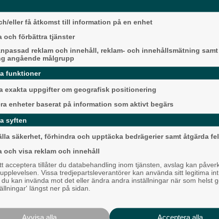
grillade räkor
kända betyg saknar tillräckliga
Hisingen
h/eller få åtkomst till information på en enhet
 där behovet är som störst.
 och förbättra tjänster
tikmetod som används på
npassad reklam och innehåll, reklam- och innehållsmätning samt
stärks arbetet mot skolfrånvaro genom
ng angående målgrupp
da funktioner
ör vill vi kunna identifiera elever
 exakta uppgifter om geografisk positionering
era enheter baserat på information som aktivt begärs
r till minskade barngrupper i
Mållöst i det allsve
a syften
toppmötet
örstärkningen i budgeten med en
älla säkerhet, förhindra och upptäcka bedrägerier samt åtgärda fel
nnat att antalet äldre invånare
Härryda
a och visa reklam och innehåll
 acceptera tillåter du databehandling inom tjänsten, avslag kan påver
m äldreomsorgen, förebyggande
pplevelsen. Vissa tredjepartsleverantörer kan använda sitt legitima int
mheten.
, du kan invända mot det eller ändra andra inställningar när som helst 
tällningar' längst ner på sidan.
kvaliteten i verksamheterna. Vi vill
 förklarar Hesse.
Avvisa alla
Acceptera alla