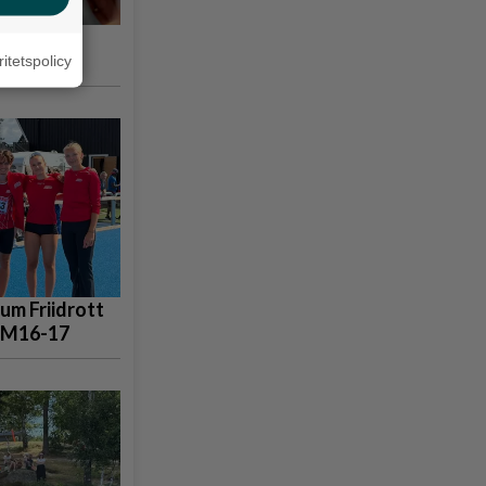
ordmånga
ritetspolicy
um Friidrott
SM16-17