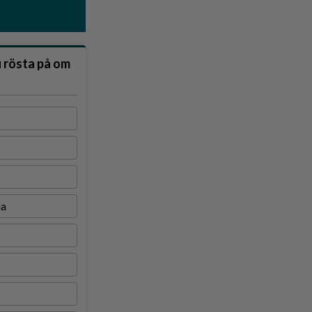
u rösta på om
na