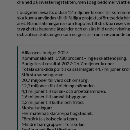
dra ned på investeringstakten, men i dag bedömer vi att 
I budgeten avsätts också 12 miljoner kronor till kommuns
ska kunna användas till tillfälliga projekt, oförutsedda h
året. Bland satsningarna som kopplas till strukturreserve
trygghetsskapande åtgärder och en särskild undervisnin
och autism. Satsningen som nu görs är från innevarande bu
Alliansens budget 2027
Kommunalskatt: 19,88 procent – ingen skattehöjning.
Budgeterat resultat 2027: 26,7 miljoner kronor.
Totala särskilda politiska satsningar: 44,7 miljoner kro
Största satsningarna:
20,7 miljoner till vård och omsorg.
12,3 miljoner till utbildningsnämnden.
4,1 miljoner till social- och arbetsnämnden.
1,6 miljoner till samhällsbyggnad.
1,2 miljoner till kultur och fritid.
Skolsatsningar:
Fler matematiklärare på högstadiet.
Förstärkta skolsociala team.
Mindre barngrupper i förskolan.
Språkutveckling i förskolan.