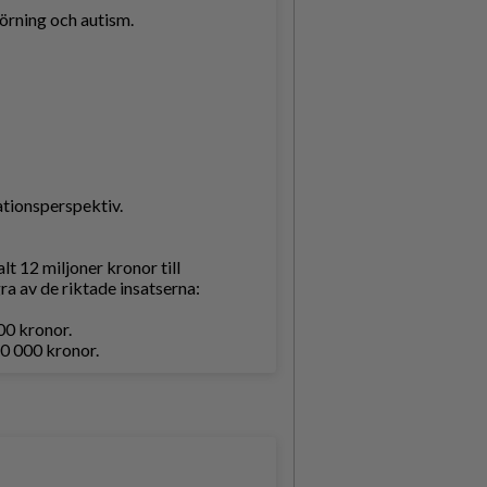
örning och autism.
ationsperspektiv.
lt 12 miljoner kronor till
ra av de riktade insatserna:
000 kronor.
50 000 kronor.