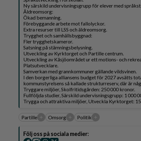
Ny särskild undervisningsgrupp för elever med språkst
Äldreomsorg:
Ökad bemanning.
Förebyggande arbete mot fallolyckor.
Extra resurser till LSS och äldreomsorg.
Trygghet och samhällsbyggnad:
Fler trygghetskameror.
Satsning på stämningsbelysning.
Utveckling av Kyrktorget och Partille centrum.
Utveckling av Kåsjöområdet ur ett motions- och rekre
Platsutvecklare.
Samverkan med grannkommuner gällande vildsvinen.
I den borgerliga alliansens budget för 2027 avsätts tota
kommunstyrelsens så kallade strukturreserv, där är någ
Tryggare miljöer, Skolfritidsgården: 250 000 kronor.
​Fullföljda studier, Särskild undervisningsgrupp: 1 000 
​Trygga och attraktiva miljöer, Utveckla Kyrktorget: 1
+
+
+
Partille
Omsorg
Politik
Följ oss på sociala medier: