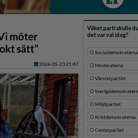
Vilket parti skulle d
”Vi möter
det var val idag?
okt sätt”
Socialdemokraterna
2026-05-23 21:47
Moderaterna
Vänsterpartiet
Sverigedemokrater
Miljöpartiet
Kristdemokraterna
Centerpartiet