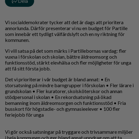
Dela
Vi socialdemokrater tycker att det är dags att prioritera
annorlunda. Därför presenterar vi nu en budget för Partille
som innebär ett tydligt välfärdslyft och en ny riktning för
kommunen.
Vi vill satsa på det som märks i Partillebornas vardag: fler
vuxna i förskolan och skolan, bättre äldreomsorg och
funktionsstöd, stärkt elevhälsa och fler möjligheter för unga
att få sitt första jobb.
Det vi prioriterar i vår budget är bland annat: • En
storsatsning på mindre barngrupper i förskolan • Fler lärare i
grundskolan • Fler kuratorer, skolsköterskor och annan
stödpersonal i skolan • En rekordsatsning på ökad
bemanning inom äldreomsorgen och funktionsstöd • Fria
busskort för högstadie- och gymnasieelever • 100 fler
feriejobb för unga
Vi gör också satsningar på tryggare och trivsammare miljöer
i hela kommunen och ger bland annat uppdrag om att ta