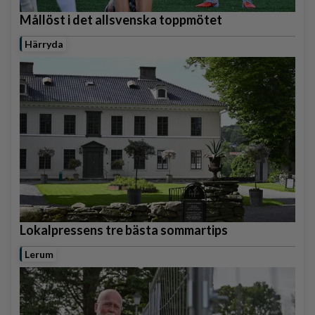
Mållöst i det allsvenska toppmötet
Härryda
Lokalpressens tre bästa sommartips
Lerum