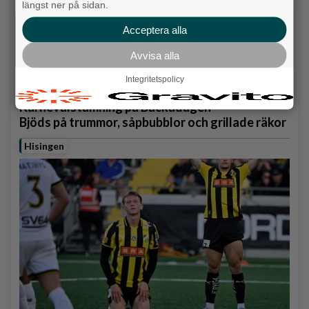
längst ner på sidan.
Acceptera alla
Avvisa alla
Integritetspolicy
Karnevalstämning på Backadagen
Bjöds på trummor, såpbubblor och grillade räkor
Hisingen