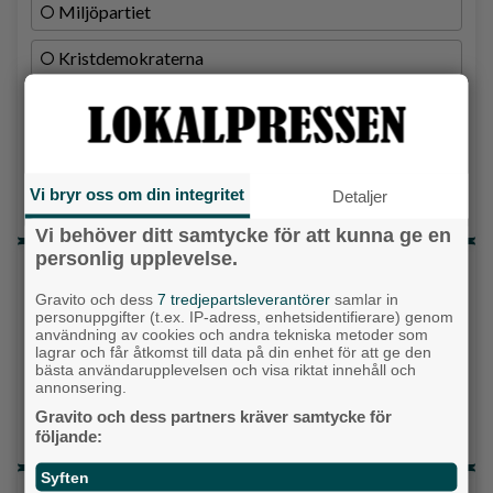
Miljöpartiet
Kristdemokraterna
Centerpartiet
Liberalerna
Vi bryr oss om din integritet
Vet ej
Detaljer
Vi behöver ditt samtycke för att kunna ge en
personlig upplevelse.
Topp tre denna veckan
Gravito och dess
7 tredjepartsleverantörer
samlar in
Milstolpen: Ny tunnel är på plats under
personuppgifter (t.ex. IP-adress, enhetsidentifierare) genom
järnvägen
användning av cookies och andra tekniska metoder som
lagrar och får åtkomst till data på din enhet för att ge den
bästa användarupplevelsen och visa riktat innehåll och
Detta händer i Alingsås 3–10 augusti
annonsering.
Gatuköksklassiker blev succé – nu växlar
Gravito och dess partners kräver samtycke för
följande:
Ånga upp
Syften