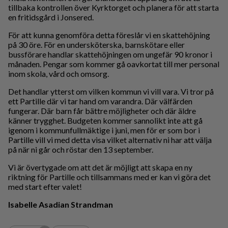
tillbaka kontrollen över Kyrktorget och planera för att starta
en fritidsgård i Jonsered.
För att kunna genomföra detta föreslår vi en skattehöjning
på 30 öre. För en undersköterska, barnskötare eller
bussförare handlar skattehöjningen om ungefär 90 kronor i
månaden. Pengar som kommer gå oavkortat till mer personal
inom skola, vård och omsorg.
Det handlar ytterst om vilken kommun vi vill vara. Vi tror på
ett Partille där vi tar hand om varandra. Där välfärden
fungerar. Där barn får bättre möjligheter och där äldre
känner trygghet. Budgeten kommer sannolikt inte att gå
igenom i kommunfullmäktige i juni, men för er som bor i
Partille vill vi med detta visa vilket alternativ ni har att välja
på när ni går och röstar den 13 september.
Vi är övertygade om att det är möjligt att skapa en ny
riktning för Partille och tillsammans med er kan vi göra det
med start efter valet!
Isabelle Asadian Strandman