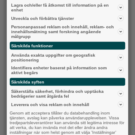
Senaste artiklarna
Lagra och/eller få åtkomst till information på en
enhet
Alingsås
Utveckla och förbättra tjänster
Personanpassad reklam och innehåll, reklam- och
innehållsmätning samt forskning angående
målgrupp
Särskilda funktioner
Använda exakta uppgifter om geografisk
positionering
Identifiera enheter baserat på information som
aktivt begärs
Särskilda syften
Detta händer i Alingsås 3–10 augusti
Säkerställa säkerhet, förhindra och upptäcka
bedrägerier samt åtgärda fel
Backa/Kärra
Leverera och visa reklam och innehåll
Genom att acceptera tillåter du databehandling inom
tjänsten, avslag kan påverka användarupplevelsen. Vissa
tredjepartsleverantörer kan använda sitt legitima intresse för
att verka, du kan invända mot det eller ändra andra
inställningar när som helst genom att välja 'Inställningar'