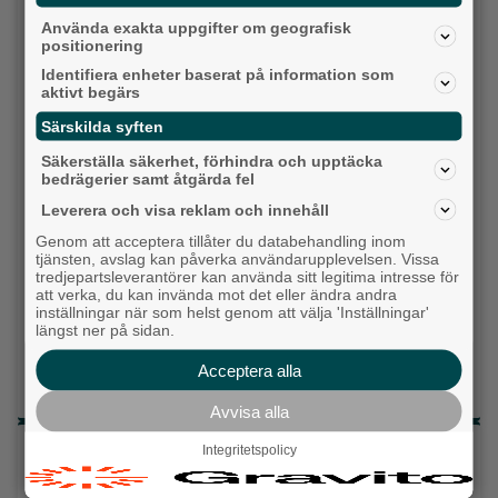
Socialdemokraterna
Använda exakta uppgifter om geografisk
positionering
Moderaterna
Identifiera enheter baserat på information som
aktivt begärs
Vänsterpartiet
Särskilda syften
Sverigedemokraterna
Säkerställa säkerhet, förhindra och upptäcka
bedrägerier samt åtgärda fel
Miljöpartiet
Leverera och visa reklam och innehåll
Kristdemokraterna
Genom att acceptera tillåter du databehandling inom
tjänsten, avslag kan påverka användarupplevelsen. Vissa
tredjepartsleverantörer kan använda sitt legitima intresse för
Centerpartiet
att verka, du kan invända mot det eller ändra andra
inställningar när som helst genom att välja 'Inställningar'
Liberalerna
längst ner på sidan.
Acceptera alla
Vet ej
Avvisa alla
Topp tre denna veckan
Integritetspolicy
Milstolpen: Ny tunnel är på plats under