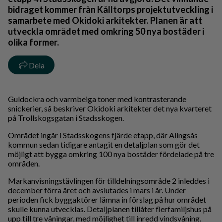
bidraget kommer från Kålltorps projektutveckling i
samarbete med Okidoki arkitekter. Planen är att
utveckla området med omkring 50 nya bostäder i
olika former.
Dela
Guldockra och varmbeiga toner med kontrasterande
snickerier, så beskriver Okidoki arkitekter det nya kvarteret
på Trollskogsgatan i Stadsskogen.
Området ingår i Stadsskogens fjärde etapp, där Alingsås
kommun sedan tidigare antagit en detaljplan som gör det
möjligt att bygga omkring 100 nya bostäder fördelade på tre
områden.
Markanvisningstävlingen för tilldelningsområde 2 inleddes i
december förra året och avslutades i mars i år. Under
perioden fick byggaktörer lämna in förslag på hur området
skulle kunna utvecklas. Detaljplanen tillåter flerfamiljshus på
upp till tre våningar, med möjlighet till inredd vindsvåning.