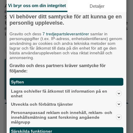
Alingsås kommun har tidigare genomfört en
Vi bryr oss om din integritet
Detaljer
markanvisningstävling för det första tilldelningsområdet i
Vi behöver ditt samtycke för att kunna ge en
Stadsskogen. Då kom elva projektidéer in och vinnande
bidrag blev ”Lingonris”, inlämnat av Sverigehuset i samarbete
personlig upplevelse.
med Semrén & Månsson arkitekter. Där planeras 23 kedjehus
i två olika storlekar på Trollskogsgatan.
Gravito och dess
7 tredjepartsleverantörer
samlar in
personuppgifter (t.ex. IP-adress, enhetsidentifierare) genom
användning av cookies och andra tekniska metoder som
lagrar och får åtkomst till data på din enhet för att ge den
+
+
+
Alingsås
Bostad
Nyheter
Aktuellt
bästa användarupplevelsen och visa riktat innehåll och
annonsering.
Följ oss på sociala medier:
Gravito och dess partners kräver samtycke för
följande:
Din enda lokaltidning som kommer på papper och är helt
Syften
GRATIS!
Lagra och/eller få åtkomst till information på en
Lokalpressen, på webben, i brevlådan och sociala medier.
enhet
Utveckla och förbättra tjänster
Vilket parti skulle du rösta på om det var val
Personanpassad reklam och innehåll, reklam- och
idag?
innehållsmätning samt forskning angående
målgrupp
Särskilda funktioner