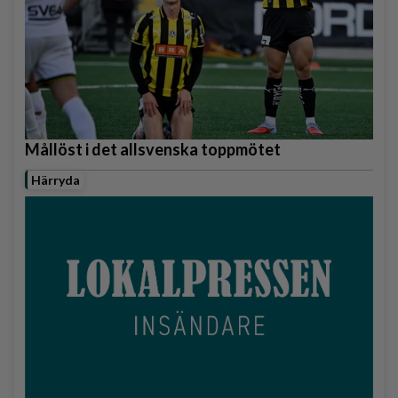
Mållöst i det allsvenska toppmötet
Härryda