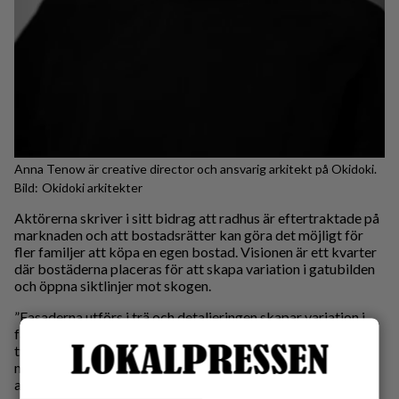
Anna Tenow är creative director och ansvarig arkitekt på Okidoki.
Okidoki arkitekter
Aktörerna skriver i sitt bidrag att radhus är eftertraktade på
marknaden och att bostadsrätter kan göra det möjligt för
fler familjer att köpa en egen bostad. Visionen är ett kvarter
där bostäderna placeras för att skapa variation i gatubilden
och öppna siktlinjer mot skogen.
”Fasaderna utförs i trä och detaljeringen skapar variation i
fasaddjup, motiv och skuggverkan. Sammantaget skapas en
tydlig och varierad gatubild där småskalig arkitektur,
materialitet och detaljering samverkar”, skriver Okidoki
arkitekter vidare.