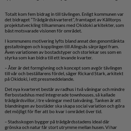
Totalt kom fem bidrag in till tävlingen. Enligt kommunen var
det bidraget ”Trädgårdskvarteret”, framtaget av Kålltorps
projektutveckling tillsammans med Okidoki arkitekter, som
bäst motsvarade visionen för området.
I kommunens motivering lyfts bland annat den genomtänkta
gestaltningen och kopplingen till Alingsås särprägel fram.
Även variationen av bostadstyper och storlekar ses som en
styrka som kan bidra till ett levande kvarter.
– Åter är det formgivning och koncept som avgör tävlingen
till vår och beställarens fördel, säger Rickard Stark, arkitekt
på Okidoki, i ett pressmeddelande.
Det nya kvarteret består av radhus i två våningar och mindre
flerbostadshus med integrerade townhouses, så kallade
trädgårdsvillor, i tre våningar med takvåning. Tanken är att
blandningen av bostäder ska skapa social variation och göra
det möjligt för fler att bo kvar i området över tid.
– Stadsskogen bygger på trädgårdsstadens ideal där
grönska och natur får stort utrymme mellan husen. Vi har