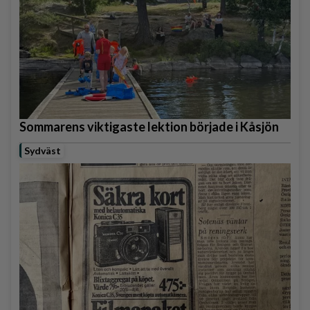
Sommarens viktigaste lektion började i Kåsjön
Sydväst