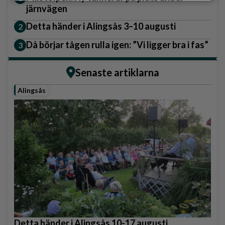
järnvägen
Detta händer i Alingsås 3–10 augusti
Då börjar tågen rulla igen: ”Vi ligger bra i fas”
Senaste artiklarna
Alingsås
Detta händer i Alingsås 10-17 augusti