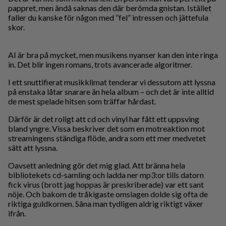
pappret, men ändå saknas den där berömda gnistan. Istället
faller du kanske för någon med ”fel” intressen och jättefula
skor.
AI är bra på mycket, men musikens nyanser kan den inte ringa
in. Det blir ingen romans, trots avancerade algoritmer.
I ett snuttifierat musikklimat tenderar vi dessutom att lyssna
på enstaka låtar snarare än hela album – och det är inte alltid
de mest spelade hitsen som träffar hårdast.
Därför är det roligt att cd och vinyl har fått ett uppsving
bland yngre. Vissa beskriver det som en motreaktion mot
streamingens ständiga flöde, andra som ett mer medvetet
sätt att lyssna.
Oavsett anledning gör det mig glad. Att bränna hela
bibliotekets cd-samling och ladda ner mp3:or tills datorn
fick virus (brott jag hoppas är preskriberade) var ett sant
nöje. Och bakom de tråkigaste omslagen dolde sig ofta de
riktiga guldkornen. Såna man tydligen aldrig riktigt växer
ifrån.