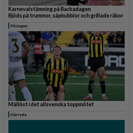
Karnevalstämning på Backadagen
Bjöds på trummor, såpbubblor och grillade räkor
Hisingen
Mållöst i det allsvenska toppmötet
Härryda