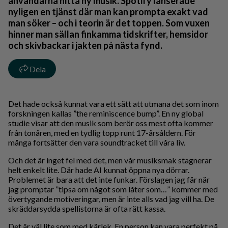
användarna hitta ny musik. Spotify lanserade
nyligen en tjänst där man kan prompta exakt vad
man söker – och i teorin är det toppen. Som vuxen
hinner man sällan finkamma tidskrifter, hemsidor
och skivbackar i jakten på nästa fynd.
Dela
Det hade också kunnat vara ett sätt att utmana det som inom
forskningen kallas ”the reminiscence bump”. En ny global
studie visar att den musik som berör oss mest ofta kommer
från tonåren, med en tydlig topp runt 17-årsåldern. För
många fortsätter den vara soundtracket till våra liv.
Och det är inget fel med det, men vår musiksmak stagnerar
helt enkelt lite. Där hade AI kunnat öppna nya dörrar.
Problemet är bara att det inte funkar. Förslagen jag får när
jag promptar ”tipsa om något som låter som…” kommer med
övertygande motiveringar, men är inte alls vad jag vill ha. De
skräddarsydda spellistorna är ofta rätt kassa.
Det är väl lite som med kärlek. En person kan vara perfekt på