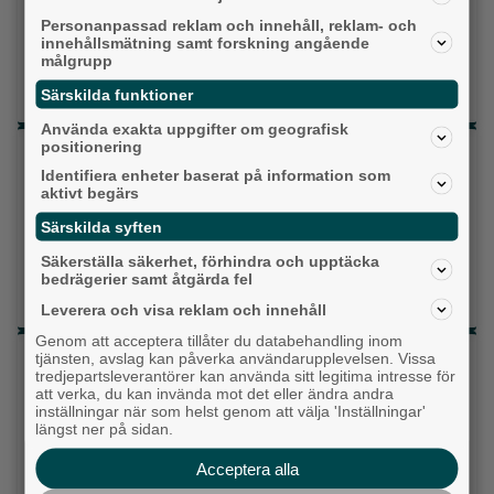
Personanpassad reklam och innehåll, reklam- och
Liberalerna
innehållsmätning samt forskning angående
målgrupp
Vet ej
Särskilda funktioner
Använda exakta uppgifter om geografisk
positionering
Topp tre denna veckan
Identifiera enheter baserat på information som
aktivt begärs
Milstolpen: Ny tunnel är på plats under
järnvägen
Särskilda syften
Detta händer i Alingsås 3–10 augusti
Säkerställa säkerhet, förhindra och upptäcka
bedrägerier samt åtgärda fel
Då börjar tågen rulla igen: ”Vi ligger bra i fas”
Leverera och visa reklam och innehåll
Genom att acceptera tillåter du databehandling inom
Senaste artiklarna
tjänsten, avslag kan påverka användarupplevelsen. Vissa
tredjepartsleverantörer kan använda sitt legitima intresse för
att verka, du kan invända mot det eller ändra andra
Alingsås
inställningar när som helst genom att välja 'Inställningar'
längst ner på sidan.
Acceptera alla