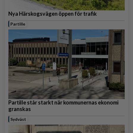
Nya Härskogsvägen öppen för trafik
Partille
Partille står starkt när kommunernas ekonomi
granskas
Sydväst