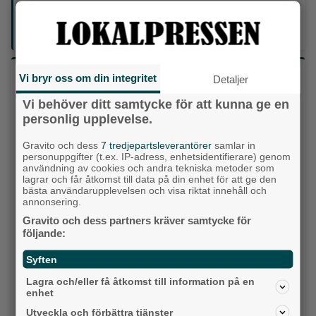
Din enda lokaltidning som kommer på papper och är helt
GRATIS!
Lokalpressen, på webben, i brevlådan och sociala medier.
Vilket parti skulle du rösta på om det var val
Vi bryr oss om din integritet
Detaljer
idag?
Vi behöver ditt samtycke för att kunna ge en
personlig upplevelse.
Socialdemokraterna
Gravito och dess
7 tredjepartsleverantörer
samlar in
personuppgifter (t.ex. IP-adress, enhetsidentifierare) genom
Moderaterna
användning av cookies och andra tekniska metoder som
lagrar och får åtkomst till data på din enhet för att ge den
Vänsterpartiet
bästa användarupplevelsen och visa riktat innehåll och
annonsering.
Sverigedemokraterna
Gravito och dess partners kräver samtycke för
följande:
Miljöpartiet
Syften
Kristdemokraterna
Lagra och/eller få åtkomst till information på en
enhet
Centerpartiet
Utveckla och förbättra tjänster