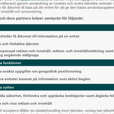
entifierare) genom användning av cookies och andra tekniska metoder
h får åtkomst till data på din enhet för att ge den bästa användarupple
at innehåll och annonsering.
och dess partners kräver samtycke för följande:
 kan hämta inspiration från naturen
ningar.
h/eller få åtkomst till information på en enhet
Krögarnas kamp när
 och förbättra tjänster
stilla: "Vi försöker 
npassad reklam och innehåll, reklam- och innehållsmätning samt
Backa/Kärra
ng angående målgrupp
da funktioner
 exakta uppgifter om geografisk positionering
era enheter baserat på information som aktivt begärs
lovet. Förutom möjligheten att
menad. Parken har öppet torsdag–
a syften
eter för stadens barn och unga under
älla säkerhet, förhindra och upptäcka bedrägerier samt åtgärda fel
Karnevalstämning p
a och visa reklam och innehåll
Backadagen
 acceptera tillåter du databehandling inom tjänsten, avslag kan påver