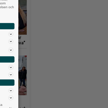
 som
velsen och
 tågen står
bara överleva”
å
ka