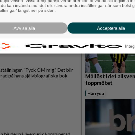
Bjöds på trummor, s
pplevelsen. Vissa tredjepartsleverantörer kan använda sitt legitima int
, du kan invända mot det eller ändra andra inställningar när som helst 
grillade räkor
tällningar' längst ner på sidan.
Hisingen
orsdagar ojämna veckor. Kaffedopp
Avvisa alla
Acceptera alla
Integ
ställningen ”Tyck OM mig”. Det blir
erad på hans självbiografiska bok
Mållöst i det allsve
toppmötet
Härryda
ch bjuder på livemusik kombinerad