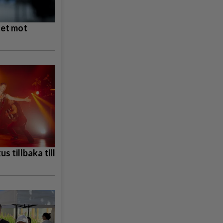
tet mot
s tillbaka till