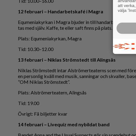
Tid: 10.00–16.00
användaru
att verka
välja 'Ins
12 februari – Handarbetskafé i Magra
Equmeniakyrkan i Magra bjuder in till handarbetskafé t
tas med själv. Kaffe, te eller saft finns på plats.
Plats: Equmeniakyrkan, Magra
Tid: 10.30–12.00
13 februari – Niklas Strömstedt till Alingsås
Niklas Strömstedt intar Alströmerteaterns scen med före
en personlig kväll med musik, sanningar och skvaller, bas
”OM Niklas Strömstedt”.
Plats: Alströmerteatern, Alingsås
Tid: 19.00
Övrigt: Få biljetter kvar
14 februari – Livequiz med nybildat band
Bandet Anna and the Usual Suspects gör sin scendebut o