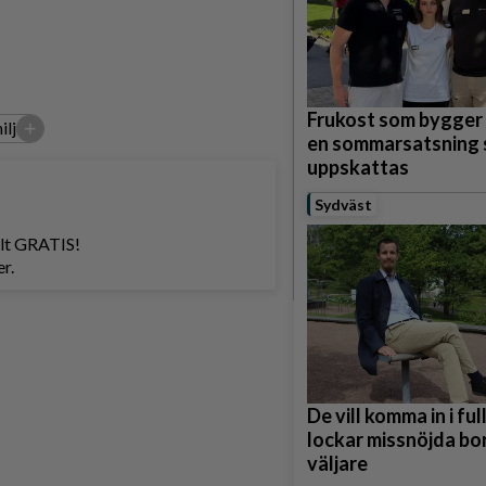
Frukost som bygger
+
ilj
en sommarsatsning
uppskattas
Sydväst
helt GRATIS!
r.
De vill komma in i fu
lockar missnöjda bo
väljare