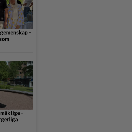
 gemenskap –
 som
llmäktige –
rgerliga