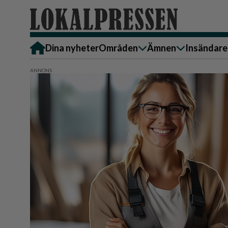
Dina nyheter
Områden
Ämnen
Insändare
Alingsås
Bostad
Skicka in
Härryda
Ekonomi
Alingsås
Lerum
Krönika
Härryda
Partille
Kultur & Nöje
Lerum
Göteborg
Familj
Partille
Backa/Kärra
Nyheter
Götebor
Hisingen
Backa/K
Näringsliv
Sydväst
Hisinge
Omsorg
Sydväst
Politik