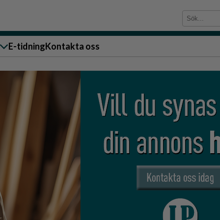
E-tidning
Kontakta oss
sändare till oss
g
ärra
n