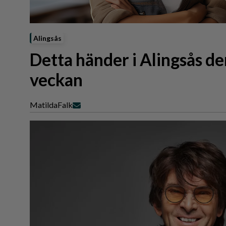
Reportage
Sport
Trafik
Alingsås
Detta händer i Alingsås 
veckan
Matilda
Falk