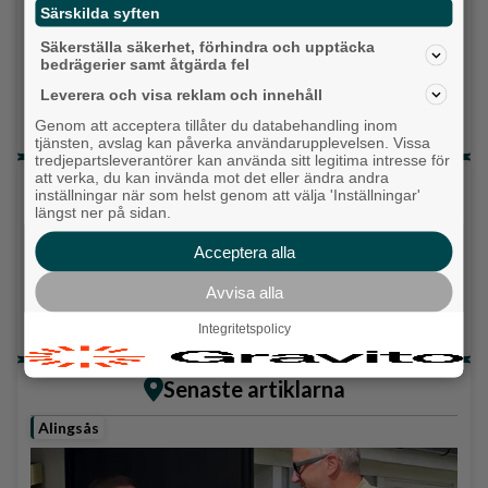
Särskilda syften
Centerpartiet
Säkerställa säkerhet, förhindra och upptäcka
bedrägerier samt åtgärda fel
Liberalerna
Leverera och visa reklam och innehåll
Vet ej
Genom att acceptera tillåter du databehandling inom
tjänsten, avslag kan påverka användarupplevelsen. Vissa
tredjepartsleverantörer kan använda sitt legitima intresse för
att verka, du kan invända mot det eller ändra andra
Topp tre denna veckan
inställningar när som helst genom att välja 'Inställningar'
längst ner på sidan.
Då börjar tågen rulla igen: ”Vi ligger bra i fas”
Acceptera alla
Detta händer i Alingsås 3–10 augusti
Avvisa alla
Fastighetsägarna vill ha ny hyresmodell –
Hyresgästföreningen kritiska
Integritetspolicy
Senaste artiklarna
Alingsås