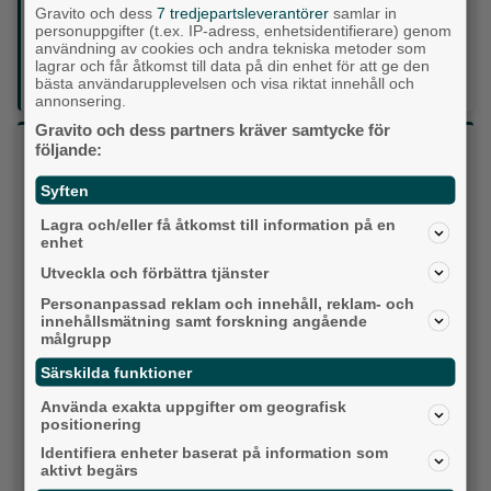
Gravito och dess
7 tredjepartsleverantörer
samlar in
personuppgifter (t.ex. IP-adress, enhetsidentifierare) genom
Din enda lokaltidning som kommer på papper och är helt
användning av cookies och andra tekniska metoder som
GRATIS!
lagrar och får åtkomst till data på din enhet för att ge den
bästa användarupplevelsen och visa riktat innehåll och
Lokalpressen, på webben, i brevlådan och sociala medier.
annonsering.
Gravito och dess partners kräver samtycke för
Vilket parti skulle du rösta på om det var val
följande:
idag?
Syften
Lagra och/eller få åtkomst till information på en
Socialdemokraterna
enhet
Utveckla och förbättra tjänster
Moderaterna
Personanpassad reklam och innehåll, reklam- och
innehållsmätning samt forskning angående
Vänsterpartiet
målgrupp
Särskilda funktioner
Sverigedemokraterna
Använda exakta uppgifter om geografisk
Miljöpartiet
positionering
Identifiera enheter baserat på information som
Kristdemokraterna
aktivt begärs