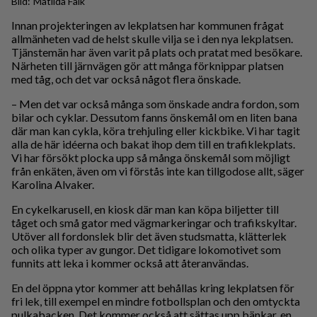
Matilda Falk
Innan projekteringen av lekplatsen har kommunen frågat
allmänheten vad de helst skulle vilja se i den nya lekplatsen.
Tjänstemän har även varit på plats och pratat med besökare.
Närheten till järnvägen gör att många förknippar platsen
med tåg, och det var också något flera önskade.
– Men det var också många som önskade andra fordon, som
bilar och cyklar. Dessutom fanns önskemål om en liten bana
där man kan cykla, köra trehjuling eller kickbike. Vi har tagit
alla de här idéerna och bakat ihop dem till en trafiklekplats.
Vi har försökt plocka upp så många önskemål som möjligt
från enkäten, även om vi förstås inte kan tillgodose allt, säger
Karolina Alvaker.
En cykelkarusell, en kiosk där man kan köpa biljetter till
tåget och små gator med vägmarkeringar och trafikskyltar.
Utöver all fordonslek blir det även studsmatta, klätterlek
och olika typer av gungor. Det tidigare lokomotivet som
funnits att leka i kommer också att återanvändas.
En del öppna ytor kommer att behållas kring lekplatsen för
fri lek, till exempel en mindre fotbollsplan och den omtyckta
pulkabacken. Det kommer också att sättas upp bänkar, en