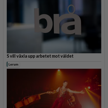
S vill växla upp arbetet mot våldet
Lerum