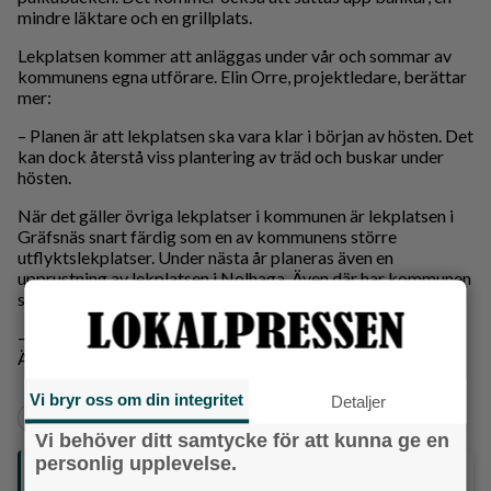
mindre läktare och en grillplats.
Lekplatsen kommer att anläggas under vår och sommar av
kommunens egna utförare. Elin Orre, projektledare, berättar
mer:
– Planen är att lekplatsen ska vara klar i början av hösten. Det
kan dock återstå viss plantering av träd och buskar under
hösten.
När det gäller övriga lekplatser i kommunen är lekplatsen i
Gräfsnäs snart färdig som en av kommunens större
utflyktslekplatser. Under nästa år planeras även en
upprustning av lekplatsen i Nolhaga. Även där har kommunen
samlat in allmänhetens önskemål.
– Vi håller också på med en mindre lekplats på Friggagatan i
Ängabo. Den ska göras om i år, avslutar Karolina Alvaker.
Vi bryr oss om din integritet
Detaljer
+
+
Alingsås
Aktuellt
Familj
Barn- och unga
Vi behöver ditt samtycke för att kunna ge en
personlig upplevelse.
Följ oss på sociala medier: