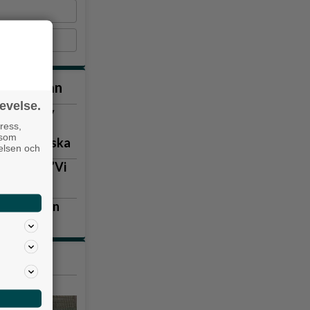
nna veckan
evelse.
vill ha ny
ress,
 som
gen kritiska
velsen och
lla igen: ”Vi
eniakyrkan
tiklarna