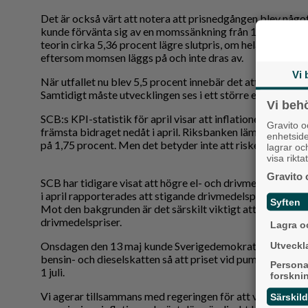
Det är också värt att notera att prisnedgången blev någo
kunde förvänta sig av en momssänkning från 12 till 6 pro
teorin cirka 5,36 procent lägre slutpris, om hela effekten 
eftersom momsen läggs på och inte dras av.
Vi 
När utfallet nu blev 5,5 procent innebär det att utvecklin
Samtidigt måste utvecklingen ses i ett större ekonomis
Vi beh
SCB:s KPI-statistik för april visar att inflationenfortsatt 
Gravito 
främsta bidraget nedåt i april. Riksbanken lämnade dess
enhetsid
på 1,75 procent. Men det betyder inte att riskerna är bort
lagrar oc
visa rikt
Gravito 
SCB har tidigare visat att högre el- och drivmedelspriser b
i april rapporterades att stigande drivmedelspriser motv
Syften
Mot den bakgrunden är det särskilt viktigt att politiken ä
drivmedelspriser.
Lagra oc
Onsdagen den 13 maj kunde Sverigedemokraterna och re
Utveckla
bensin- och dieselskatten så att priset vid pump blir omkri
Persona
1 juli.
forskni
Vi agerar tillsammans med regeringen för att värna den 
Särskil