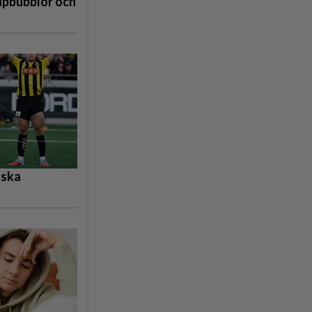
åpbubblor och
nska