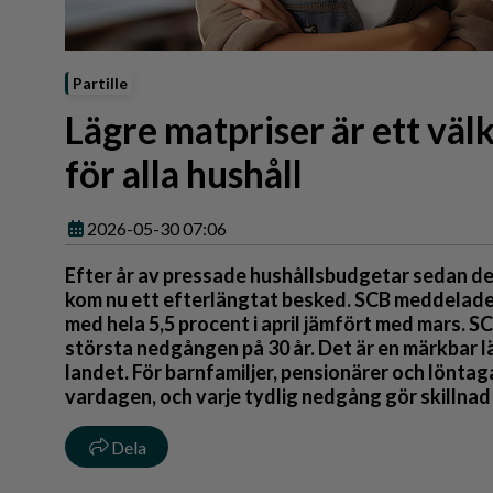
Reportage
Sport
Trafik
Partille
Lägre matpriser är ett v
för alla hushåll
2026-05-30 07:06
Efter år av pressade hushållsbudgetar sedan den
kom nu ett efterlängtat besked. SCB meddelade 
med hela 5,5 procent i april jämfört med mars. S
största nedgången på 30 år. Det är en märkbar lät
landet. För barnfamiljer, pensionärer och löntaga
vardagen, och varje tydlig nedgång gör skillnad 
Dela