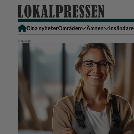
Dina nyheter
Områden
Ämnen
Insändare
Alingsås
Bostad
Skicka in
Härryda
Ekonomi
Alingsås
Lerum
Krönika
Härryda
Partille
Kultur & Nöje
Lerum
Göteborg
Familj
Partille
Backa/Kärra
Nyheter
Götebor
Hisingen
Backa/K
Näringsliv
Sydväst
Hisinge
Omsorg
Sydväst
Politik