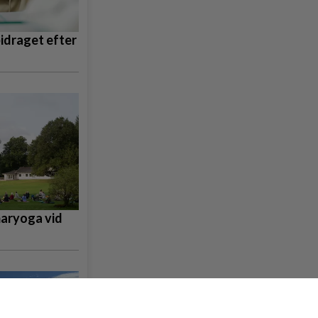
bidraget efter
maryoga vid