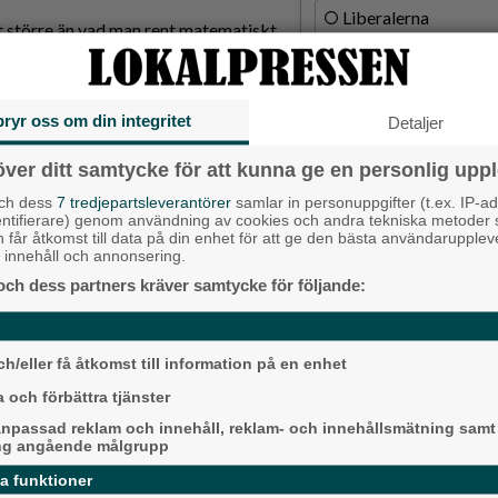
Liberalerna
t större än vad man rent matematiskt
cent. En sådan sänkning motsvarar i
Vet ej
förs vidare till konsument. Detta
bryr oss om din integritet
Detaljer
gen blev ännu bättre än väntat.
Topp tre de
kt sammanhang.
över ditt samtycke för att kunna ge en personlig uppl
Fastighetsägarna 
sjunker, och att livsmedel var det
hyresmodell –
och dess
7 tredjepartsleverantörer
samlar in personuppgifter (t.ex. IP-ad
utom den 8 maj styrräntan oförändrad
entifierare) genom användning av cookies och andra tekniska metoder
Hyresgästförenin
a.
h får åtkomst till data på din enhet för att ge den bästa användarupple
at innehåll och annonsering.
Då börjar tågen ru
och dess partners kräver samtycke för följande:
ligger bra i fas”
idrog till inflationen, och så sent som
erkade den sjunkande inflationen.
Ny pastor i Equm
ven fortsätter prioritera låga
Långared
h/eller få åtkomst till information på en enhet
geringen ge besked om att sänka
 och förbättra tjänster
Senaste ar
ng tre kronor lägre per liter från den
npassad reklam och innehåll, reklam- och innehållsmätning samt
ng angående målgrupp
Alingsås
svenska ekonomin. Matpriser,
da funktioner