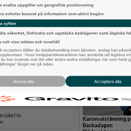
till varandra. När matkostnaderna nu
 exakta uppgifter om geografisk positionering
åll. Och för att hushållens ekonomi
tnadstrycket från energi och
era enheter baserat på information som aktivt begärs
a syften
lltid kommer att prioritera.
älla säkerhet, förhindra och upptäcka bedrägerier samt åtgärda fel
a och visa reklam och innehåll
Krögarnas kamp när
 acceptera tillåter du databehandling inom tjänsten, avslag kan påver
stilla: "Vi försöker 
pplevelsen. Vissa tredjepartsleverantörer kan använda sitt legitima int
, du kan invända mot det eller ändra andra inställningar när som helst 
Backa/Kärra
tällningar' längst ner på sidan.
Avvisa alla
Acceptera alla
Integ
helt GRATIS!
Karnevalstämning p
r.
Backadagen