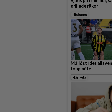
Bjöds på trummor, s
grillade räkor
Hisingen
Mållöst i det allsve
toppmötet
Härryda