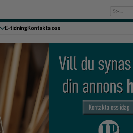
E-tidning
Kontakta oss
sändare till oss
g
ärra
n