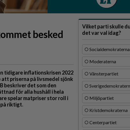
Vilket parti skulle d
älkommet besked
det var val idag?
Socialdemokraterna
Moderaterna
 tidigare inflationskrisen 2022
Vänsterpartiet
att priserna på livsmedel sjönk
CB beskriver det som den
Sverigedemokrater
tnad för alla hushåll i hela
re spelar matpriser stor roll i
Miljöpartiet
på riktigt.
Kristdemokraterna
Centerpartiet