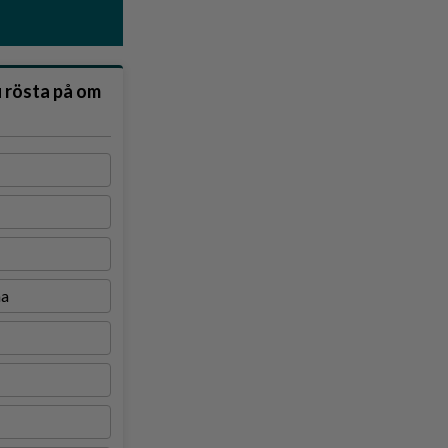
u rösta på om
na