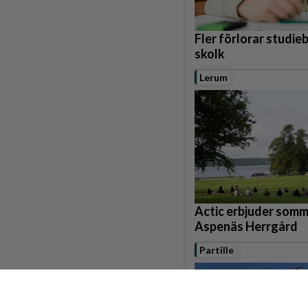
Fler förlorar studie
skolk
Lerum
Actic erbjuder som
Aspenäs Herrgård
Partille