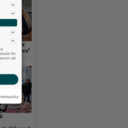
 tågen står
ka
bara överleva”
resse för
genom att
ritetspolicy
å