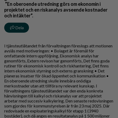
”En oberoende utredning görs om ekonomin i
projektet och en riskanalys avseende kostnader
och intäkter”.
Dela
I tjänsteutlåtandet från förvaltningen föreslogs att motionen
avslås med motiveringen: • Bolaget är föremål för
omfattande intern uppföljning, Ekonomisk analys har
genomförts, Extern revison har genomförts, Det finns goda
rutiner för ekonomisk kontroll och riskhantering, Det finns
intern ekonomisk styrning och externs granskning • Det
planeras insatser för ökad öppenhet och kommunikation •
En oberoende utredning skulle innebära onödiga
merkostnader utan att tillföra ny relevant kunskap. I
förvaltningens tjänsteutlåtandet var den enda konkreta
hänvisningen till kalkyl och riskanalys var att projektet
arbetar med succesiv kalkylering. Den senaste redovisningen
som gjordes för kommunstyrelsen är från 23 maj 2025. Där
redovisade en exploateringskalkyl för etapp 1 (3940
bostäder), och då anges en resultatanalys på 1 500 miljoner