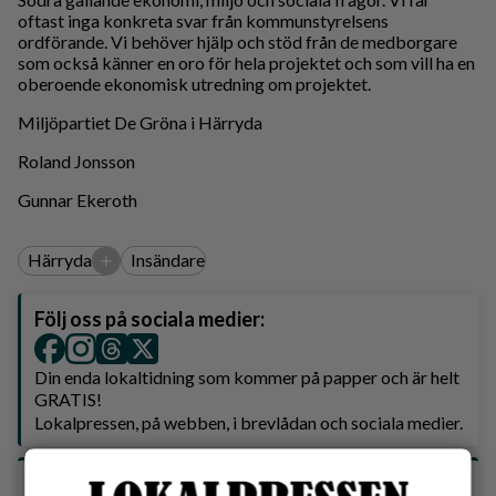
oftast inga konkreta svar från kommunstyrelsens
ordförande. Vi behöver hjälp och stöd från de medborgare
som också känner en oro för hela projektet och som vill ha en
oberoende ekonomisk utredning om projektet.
Miljöpartiet De Gröna i Härryda
Roland Jonsson
Gunnar Ekeroth
+
Härryda
Insändare
Följ oss på sociala medier:
Din enda lokaltidning som kommer på papper och är helt
GRATIS!
Lokalpressen, på webben, i brevlådan och sociala medier.
Vilket parti skulle du rösta på om det var val