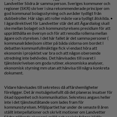
Landvetter Södra är samma person. Sveriges kommuner och
regioner (SKR) skriver i sina rekommenderade principer om
god kommunal bolagsstyrning och avråder tydligt från
dubbelroller. Här sägs att roller måste vara tydligt åtskilda. •
I ägardirektivet för Landvetter står det att Ägardialog skall
ske mellan bolaget och kommunstyrelsens presidium för att
upprätthålla en översyn och för att renodla rollerna mellan
ägare och styrelsen. I det här fallet är det samma personer (
kommunalråden)som sitter på båda sidorna om bordet I
debatten kommunfullmäktige fick vi endast höra att
ekonomin i projektet var bra och att någon oberoende
utredning inte behövdes. Det hänvisades till svaret i
tjänsteskrivelsen om goda rutiner, ekonomiska analyser,
ekonomisk styrning mm utan att hänvisa till några konkreta
dokument.
Vidare hänvisades till sekretess då affärshemligheter
föreligger. Det är motsägelsefullt då det planeras insatser för
ökad öppenhet och kommunikation. Sekretess angavs heller
inte i det tjänsteutlåtande som lades fram för
kommunstyrelsen. Miljöpartiet har under de senaste 8 åren
ställt interpellationer och skrivit motioner om Landvetter
Södra gällande ekonomi, miljö och sociala frågor. Vi får