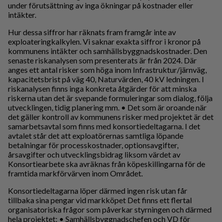
under förutsättning av inga ökningar på kostnader eller
intäkter.
Hur dessa siffror har räknats fram framgår inte av
exploateringkalkylen. Vi saknar exakta siffror i kronor på
kommunens intäkter och samhällsbyggnadskostnader. Den
senaste riskanalysen som presenterats är från 2024. Där
anges ett antal risker som höga inom Infrastruktur/järnväg,
kapacitetsbrist på väg 40, Naturvärden, 40 kV ledningen. I
riskanalysen finns inga konkreta åtgärder för att minska
riskerna utan det är svepande formuleringar som dialog, följa
utvecklingen, tidig planering mm. • Det som är oroande när
det gäller kontroll av kommunens risker med projektet är det
samarbetsavtal som finns med konsortiedeltagarna. I det
avtalet står det att exploatörernas samtliga löpande
betalningar för processkostnader, optionsavgifter,
årsavgifter och utvecklingsbidrag liksom värdet av
Konsortiearbete ska avräknas från köpeskillingarna för de
framtida markförvärven inom Området.
Konsortiedeltagarna löper därmed ingen risk utan får
tillbaka sina pengar vid markköpet Det finns ett flertal
organisatoriska frågor som påverkar styrningen och därmed
hela projektet: • Samhällsbyggnadschefen och VD för