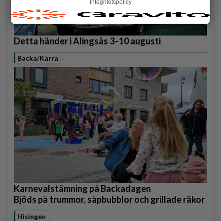
Integritetspolicy
Detta händer i Alingsås 3–10 augusti
Backa/Kärra
Karnevalstämning på Backadagen
Bjöds på trummor, såpbubblor och grillade räkor
Hisingen