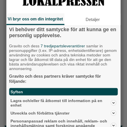
idag?
Vi bryr oss om din integritet
Detaljer
Socialdemokraterna
Vi behöver ditt samtycke för att kunna ge en
Moderaterna
personlig upplevelse.
Vänsterpartiet
Gravito och dess
7 tredjepartsleverantörer
samlar in
personuppgifter (t.ex. IP-adress, enhetsidentifierare) genom
användning av cookies och andra tekniska metoder som
Sverigedemokraterna
lagrar och får åtkomst till data på din enhet för att ge den
bästa användarupplevelsen och visa riktat innehåll och
Miljöpartiet
annonsering.
Gravito och dess partners kräver samtycke för
Kristdemokraterna
följande:
Centerpartiet
Syften
Lagra och/eller få åtkomst till information på en
Liberalerna
enhet
Utveckla och förbättra tjänster
Vet ej
Personanpassad reklam och innehåll, reklam- och
innehållsmätning samt forskning angående