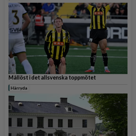
Mållöst i det allsvenska toppmötet
Härryda