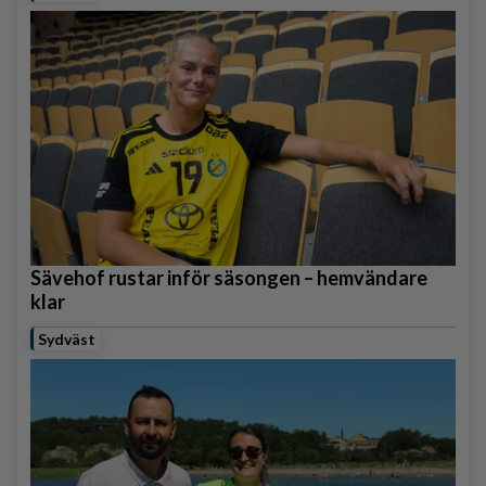
Sävehof rustar inför säsongen – hemvändare
klar
Sydväst