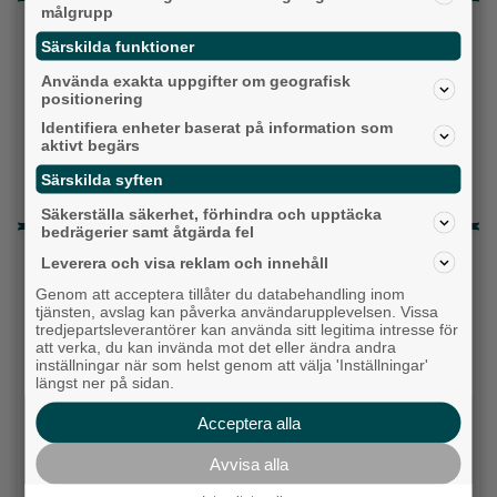
målgrupp
Topp tre denna veckan
Särskilda funktioner
Milstolpen: Ny tunnel är på plats under
Använda exakta uppgifter om geografisk
järnvägen
positionering
Identifiera enheter baserat på information som
Detta händer i Alingsås 3–10 augusti
aktivt begärs
Gatuköksklassiker blev succé – nu växlar
Särskilda syften
Ånga upp
Säkerställa säkerhet, förhindra och upptäcka
bedrägerier samt åtgärda fel
Senaste artiklarna
Leverera och visa reklam och innehåll
Genom att acceptera tillåter du databehandling inom
Alingsås
tjänsten, avslag kan påverka användarupplevelsen. Vissa
tredjepartsleverantörer kan använda sitt legitima intresse för
att verka, du kan invända mot det eller ändra andra
inställningar när som helst genom att välja 'Inställningar'
längst ner på sidan.
Acceptera alla
Avvisa alla