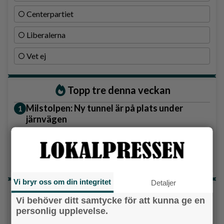
Centerpartiet
Liberalerna
Vet ej
Topp tre denna veckan
Milstolpen: Ny tunnel är på plats under
järnvägen
Detta händer i Alingsås 3–10 augusti
Gatuköksklassiker blev succé – nu växlar
Ånga upp
Vi bryr oss om din integritet
Detaljer
Senaste artiklarna
Vi behöver ditt samtycke för att kunna ge en
personlig upplevelse.
Alingsås