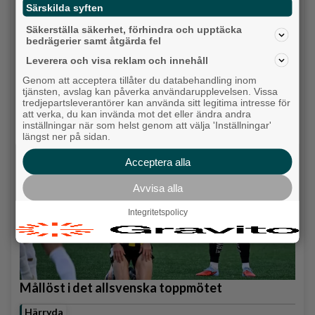
Särskilda syften
Säkerställa säkerhet, förhindra och upptäcka
bedrägerier samt åtgärda fel
Karnevalstämning på Backadagen
Leverera och visa reklam och innehåll
Bjöds på trummor, såpbubblor och grillade räkor
Genom att acceptera tillåter du databehandling inom
tjänsten, avslag kan påverka användarupplevelsen. Vissa
Hisingen
tredjepartsleverantörer kan använda sitt legitima intresse för
att verka, du kan invända mot det eller ändra andra
inställningar när som helst genom att välja 'Inställningar'
längst ner på sidan.
Acceptera alla
Avvisa alla
Integritetspolicy
Mållöst i det allsvenska toppmötet
Härryda