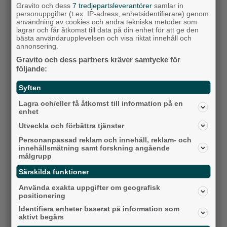
Gravito och dess
7 tredjepartsleverantörer
samlar in
personuppgifter (t.ex. IP-adress, enhetsidentifierare) genom
användning av cookies och andra tekniska metoder som
lagrar och får åtkomst till data på din enhet för att ge den
bästa användarupplevelsen och visa riktat innehåll och
annonsering.
Gravito och dess partners kräver samtycke för
följande:
Syften
Lagra och/eller få åtkomst till information på en
enhet
Detta händer i Alingsås 10-17 augusti
Utveckla och förbättra tjänster
Backa/Kärra
Personanpassad reklam och innehåll, reklam- och
innehållsmätning samt forskning angående
målgrupp
Särskilda funktioner
Använda exakta uppgifter om geografisk
positionering
Identifiera enheter baserat på information som
aktivt begärs