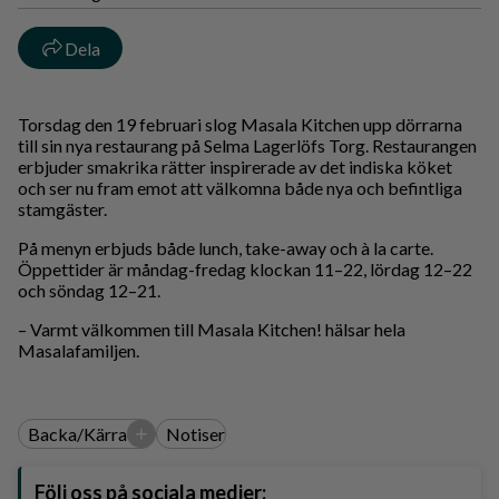
Dela
Torsdag den 19 februari slog Masala Kitchen upp dörrarna
till sin nya restaurang på Selma Lagerlöfs Torg. Restaurangen
erbjuder smakrika rätter inspirerade av det indiska köket
och ser nu fram emot att välkomna både nya och befintliga
stamgäster.
På menyn erbjuds både lunch, take-away och à la carte.
Öppettider är måndag-fredag klockan 11–22, lördag 12–22
och söndag 12–21.
– Varmt välkommen till Masala Kitchen! hälsar hela
Masalafamiljen.
+
Backa/Kärra
Notiser
Följ oss på sociala medier: